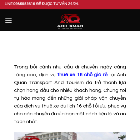
Bỏ
5953616 ĐỂ ĐƯỢC TƯ VẤN 24/24.
qua
nội
dung
Trong bối cảnh nhu cầu di chuyển ngày càng
tăng cao, dịch vụ
thuê xe 16 chỗ giá rẻ
tại Anh
Quân Transport And Tourism đã trở thành lựa
chọn hàng đầu cho nhiều khách hàng. Chúng tôi
tự hào mang đến những giải pháp vận chuyển
của dịch vụ thuê xe du lịch 16 chỗ tối ưu, phục vụ
cho các chuyến đi của bạn một cách tiện lợi và an
toàn nhất.