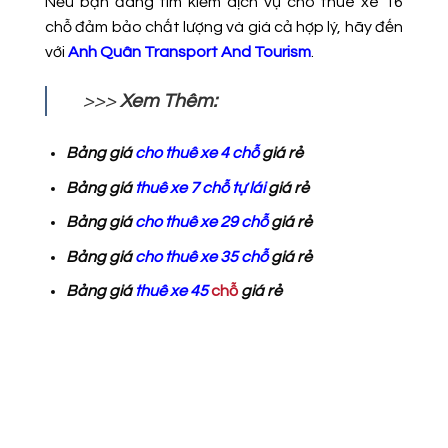
Nếu bạn đang tìm kiếm dịch vụ cho thuê xe 16
chỗ đảm bảo chất lượng và giá cả hợp lý, hãy đến
với
Anh Quân Transport And Tourism
.
>>>
Xem Thêm:
Bảng giá
cho thuê xe 4 chỗ
giá rẻ
Bảng giá
thuê xe 7 chỗ tự lái
giá rẻ
Bảng giá
cho thuê xe 29 chỗ
giá rẻ
Bảng giá
cho thuê xe 35 chỗ
giá rẻ
Bảng giá
thuê xe 45
chỗ
giá rẻ