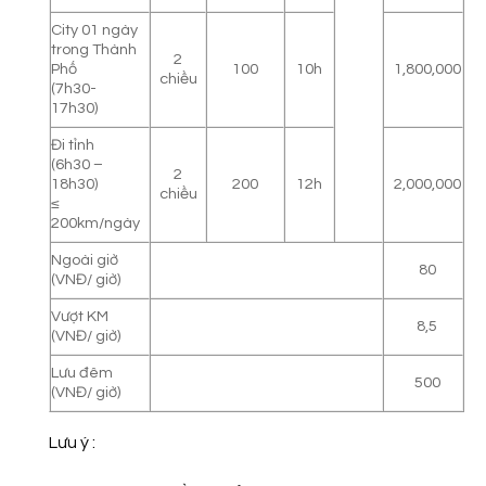
City 01 ngày
trong Thành
2
Phố
100
10h
1,800,000
chiều
(7h30-
17h30)
Đi tỉnh
(6h30 –
2
18h30)
200
12h
2,000,000
chiều
≤
200km/ngày
Ngoài giờ
80
(VNĐ/ giờ)
Vượt KM
8,5
(VNĐ/ giờ)
Lưu đêm
500
(VNĐ/ giờ)
Lưu ý :