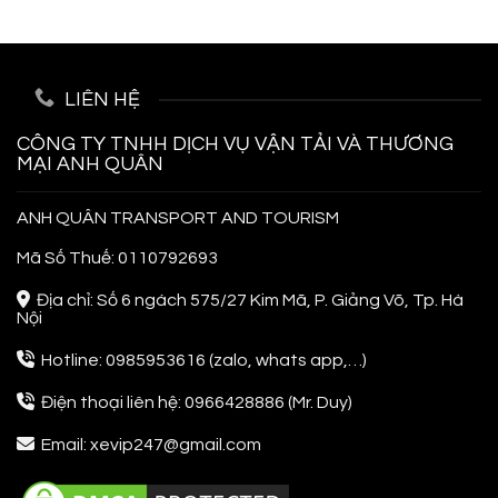
LIÊN HỆ
CÔNG TY TNHH DỊCH VỤ VẬN TẢI VÀ THƯƠNG
MẠI ANH QUÂN
ANH QUÂN TRANSPORT AND TOURISM
Mã Số Thuế: 0110792693
Địa chỉ: Số 6 ngách 575/27 Kim Mã, P. Giảng Võ, Tp. Hà
Nội
Hotline: 0985953616 (zalo, whats app,…)
Điện thoại liên hệ: 0966428886 (Mr. Duy)
Email: xevip247@gmail.com