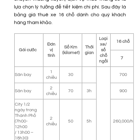
lựa chọn lý tưởng để tiết kiệm chi phí. Sau đây là
bảng giá thuê xe 16 chỗ dành cho quý khách
hàng tham khảo.
Loại
16 chỗ
Đơn
xe/
Số Km
Thời
Gói cước
vị
số
(kilomet)
gian
tính
chỗ
7
ngồi
1
Sân bay
30
700
chiều
2
Sân bay
70
3h
900
chiều
City 1/2
ngày trong
Thành Phố
2
(7h00-
50
5h
260,000/h
chiều
12h00
/ 13h00 –
18h30)