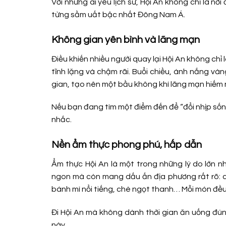
Với những ai yêu lịch sử, Hội An không chỉ là 
từng sầm uất bậc nhất Đông Nam Á.
Không gian yên bình và lãng mạn
Điều khiến nhiều người quay lại Hội An không chỉ
tĩnh lặng và chậm rãi. Buổi chiều, ánh nắng và
gian, tạo nên một bầu không khí lãng mạn hiếm 
Nếu bạn đang tìm một điểm đến để “đổi nhịp sống
nhắc.
Nền ẩm thực phong phú, hấp dẫn
Ẩm thực Hội An là một trong những lý do lớn 
ngon mà còn mang dấu ấn địa phương rất rõ: ca
bánh mì nổi tiếng, chè ngọt thanh… Mỗi món đều
Đi Hội An mà không dành thời gian ăn uống đú
này.