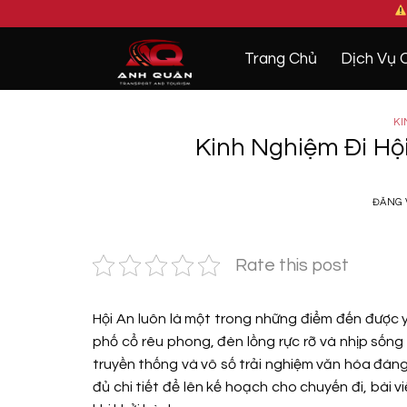
Bỏ
LƯU Ý: DỊCH V
qua
nội
Trang Chủ
Dịch Vụ 
dung
KI
Kinh Nghiệm Đi Hội
ĐĂNG
Rate this post
Hội An luôn là một trong những điểm đến được y
phố cổ rêu phong, đèn lồng rực rỡ và nhịp sống
truyền thống và vô số trải nghiệm văn hóa đán
đủ chi tiết để lên kế hoạch cho chuyến đi, bài v