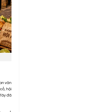
ian văn
cổ, hội
 Tây đã