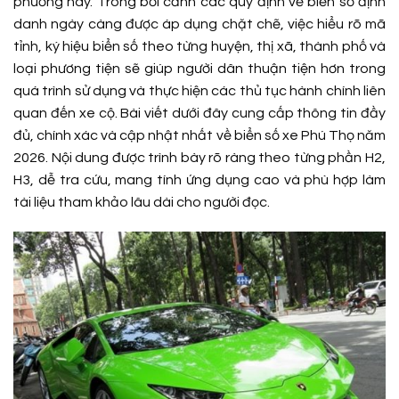
phương này. Trong bối cảnh các quy định về biển số định
danh ngày càng được áp dụng chặt chẽ, việc hiểu rõ mã
tỉnh, ký hiệu biển số theo từng huyện, thị xã, thành phố và
loại phương tiện sẽ giúp người dân thuận tiện hơn trong
quá trình sử dụng và thực hiện các thủ tục hành chính liên
quan đến xe cộ.
Bài viết dưới đây cung cấp thông tin đầy
đủ, chính xác và cập nhật nhất về biển số xe Phú Thọ năm
2026. Nội dung được trình bày rõ ràng theo từng phần H2,
H3, dễ tra cứu, mang tính ứng dụng cao và phù hợp làm
tài liệu tham khảo lâu dài cho người đọc.