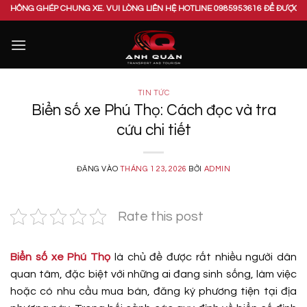
Bỏ
 CHUNG XE. VUI LÒNG LIÊN HỆ HOTLINE 0985953616 ĐỂ ĐƯỢC TƯ VẤN 24/24.
qua
nội
dung
TIN TỨC
Biển số xe Phú Thọ: Cách đọc và tra
cứu chi tiết
ĐĂNG VÀO
THÁNG 1 23, 2026
BỞI
ADMIN
Rate this post
Biển số xe Phú Thọ
là chủ đề được rất nhiều người dân
quan tâm, đặc biệt với những ai đang sinh sống, làm việc
hoặc có nhu cầu mua bán, đăng ký phương tiện tại địa