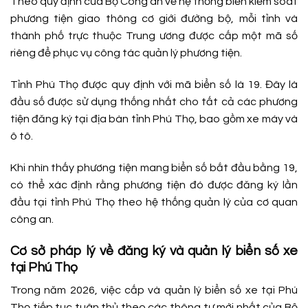
Theo quy định của Bộ Công an về hệ thống biển kiểm soát
phương tiện giao thông cơ giới đường bộ, mỗi tỉnh và
thành phố trực thuộc Trung ương được cấp một mã số
riêng để phục vụ công tác quản lý phương tiện.
Tỉnh Phú Thọ được quy định với mã biển số là 19. Đây là
đầu số được sử dụng thống nhất cho tất cả các phương
tiện đăng ký tại địa bàn tỉnh Phú Thọ, bao gồm xe máy và
ô tô.
Khi nhìn thấy phương tiện mang biển số bắt đầu bằng 19,
có thể xác định rằng phương tiện đó được đăng ký lần
đầu tại tỉnh Phú Thọ theo hệ thống quản lý của cơ quan
công an.
Cơ sở pháp lý về đăng ký và quản lý biển số xe
tại Phú Thọ
Trong năm 2026, việc cấp và quản lý biển số xe tại Phú
Thọ tiếp tục tuân thủ theo các thông tư mới nhất của Bộ