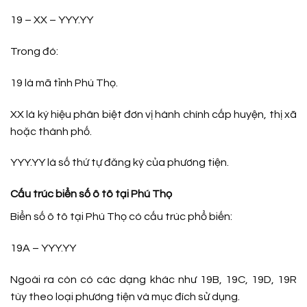
19 – XX – YYY.YY
Trong đó:
19 là mã tỉnh Phú Thọ.
XX là ký hiệu phân biệt đơn vị hành chính cấp huyện, thị xã
hoặc thành phố.
YYY.YY là số thứ tự đăng ký của phương tiện.
Cấu trúc biển số ô tô tại Phú Thọ
Biển số ô tô tại Phú Thọ có cấu trúc phổ biến:
19A – YYY.YY
Ngoài ra còn có các dạng khác như 19B, 19C, 19D, 19R
tùy theo loại phương tiện và mục đích sử dụng.