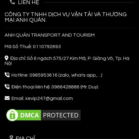
LIÊN HỆ
Cho
Người
Đi
CÔNG TY TNHH DỊCH VỤ VẬN TẢI VÀ THƯƠNG
Lần
MẠI ANH QUÂN
Đầu
ANH QUÂN TRANSPORT AND TOURISM
Mã Số Thuế: 0110792693
Địa chỉ: Số 6 ngách 575/27 Kim Mã, P. Giảng Võ, Tp. Hà
Nội
Hotline: 0985953616 (zalo, whats app,…)
Điện thoại liên hệ: 0966428886 (Mr. Duy)
Email: xevip247@gmail.com
ĐỊA CHỈ