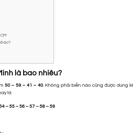
.HCM
 khác?
Minh là bao nhiêu?
óm
50 – 59 – 41 – 40
. Không phải biển nào cũng được dùng li
ay là:
54 – 55 – 56 – 57 – 58 – 59