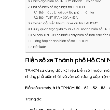
Cách đọc biển số TP.HCM nhanh – chính xác
Một số biển số đặc biệt tại TP.HCM
Biển tứ quý, ngũ quý, lộc phát, thần tài
Biển “VIP” 51A – 30A – 59A
Có nên đổi biển khi mua xe cũ tại TP.HCM?
Lưu ý quan trọng khi mua xe cũ mang biển số TP
Vì sao TP.HCM có nhiều dãy biển số hơn các tỉnh
Tổng hợp nhanh biển số xe TP.HCM
Kết luận
Biển số xe Thành phố Hồ Chí 
TP.HCM sử dụng dãy ký hiệu biển số thuộc nh
nhưng phổ biến nhất và vẫn còn đang cấp hiện n
Biển số xe máy, ô tô TP.HCM: 50 – 51 – 52 – 53 – 
Trong đó: