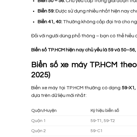
Biển 50 – 56:
Chủ yếu cấp trong giai đoạn trư
Biển 59:
Được sử dụng nhiều nhất hiện nay cho
Biển 41, 40:
Thường không cấp đại trà cho ngư
Đối với người dùng phổ thông – bạn có thể hiểu 
Biển số TP.HCM hiện nay chủ yếu là 59 và 50–56,
Biển số xe máy TP.HCM theo
2025)
Biển xe máy tại TP.HCM thường có dạng
59-X1,
dựa trên dữ liệu mới nhất:
Quận/Huyện
Ký hiệu biển số
Quận 1
59-T1, 59-T2
Quận 2
59-C1