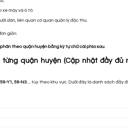
ớc.
 xe máy và ô tô.
ời dân, liên quan cơ quan quản lý đặc thù.
đơn giản:
 phân theo quận huyện bằng ký tự chữ cái phía sau.
 từng quận huyện (Cập nhật đầy đủ 
 59-Y1, 59-N3…
tùy theo khu vực. Dưới đây là danh sách đầy 