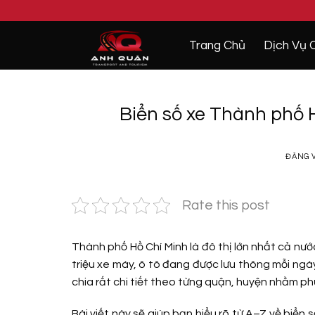
Bỏ
qua
nội
Trang Chủ
Dịch Vụ 
dung
Biển số xe Thành phố 
ĐĂNG 
Rate this post
Thành phố Hồ Chí Minh là đô thị lớn nhất cả nư
triệu xe máy, ô tô đang được lưu thông mỗi ngày
chia rất chi tiết theo từng quận, huyện nhằm ph
Bài viết này sẽ giúp bạn hiểu rõ từ A–Z về biể