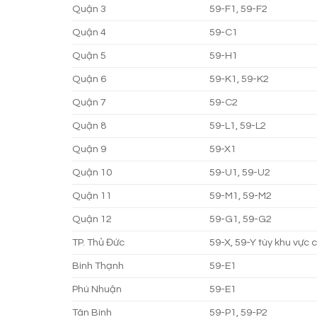
Quận 3
59-F1, 59-F2
Quận 4
59-C1
Quận 5
59-H1
Quận 6
59-K1, 59-K2
Quận 7
59-C2
Quận 8
59-L1, 59-L2
Quận 9
59-X1
Quận 10
59-U1, 59-U2
Quận 11
59-M1, 59-M2
Quận 12
59-G1, 59-G2
TP. Thủ Đức
59-X, 59-Y tùy khu vực 
Bình Thạnh
59-E1
Phú Nhuận
59-E1
Tân Bình
59-P1, 59-P2