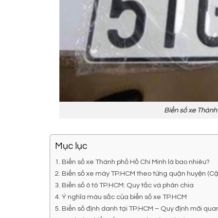
Biển số xe Thành
Mục lục
Biển số xe Thành phố Hồ Chí Minh là bao nhiêu?
Biển số xe máy TP.HCM theo từng quận huyện (Cậ
Biển số ô tô TP.HCM: Quy tắc và phân chia
Ý nghĩa màu sắc của biển số xe TP.HCM
Biển số định danh tại TP.HCM – Quy định mới qua