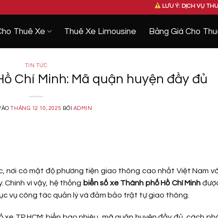
LƯU Ý: DỊCH VỤ THUÊ NGUYÊN XE 
Cho Thuê Xe
Thuê Xe Limousine
Bảng Giá Cho Thu
TIN TỨC
Hồ Chí Minh: Mã quận huyện đầy đủ
VÀO
THÁNG 12 10, 2025
BỞI
ADMIN
ớc, nơi có mật độ phương tiện giao thông cao nhất Việt Nam v
. Chính vì vậy, hệ thống
biển số xe Thành phố Hồ Chí Minh
đượ
ục vụ công tác quản lý và đảm bảo trật tự giao thông.
n số xe TP.HCM: biển bao nhiêu, mã quận huyện đầy đủ, cách ph