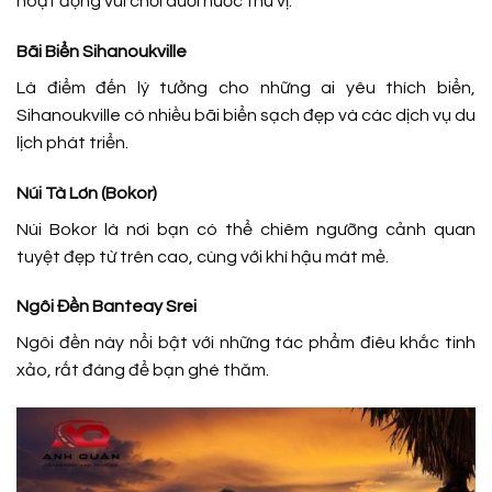
hoạt động vui chơi dưới nước thú vị.
Bãi Biển Sihanoukville
Là điểm đến lý tưởng cho những ai yêu thích biển,
Sihanoukville có nhiều bãi biển sạch đẹp và các dịch vụ du
lịch phát triển.
Núi Tà Lơn (Bokor)
Núi Bokor là nơi bạn có thể chiêm ngưỡng cảnh quan
tuyệt đẹp từ trên cao, cùng với khí hậu mát mẻ.
Ngôi Đền Banteay Srei
Ngôi đền này nổi bật với những tác phẩm điêu khắc tinh
xảo, rất đáng để bạn ghé thăm.