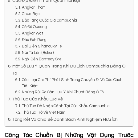
Các Địa Điểm Tham Quan Nổi Bật
Angkor Thom
Chùa Bạc
Bảo Tàng Quốc Gia Campuchia
Cố Đô Oudong
Angkor Wat
Đảo Koh Rong
Bãi Biển Sihanoukville
Núi Tà Lơn (Bokor)
Ngôi Đền Banteay Srei
Một Số Lưu Ý Quan Trọng Khi Du Lịch Campuchia Bằng Ô
Tô
Các Loại Chi Phí Phát Sinh Trong Chuyến Đi Và Các Cách
Tiết Kiệm
Những Rủi Ro Cần Lưu Ý Khi Phượt Bằng Ô Tô
Thủ Tục Cửa Khẩu Lúc Về
Thủ Tục Để Nhập Cảnh Tại Cửa Khẩu Campuchia
Thủ Tục Trở Về Việt Nam
Tổng Kết Và Chia Sẻ Danh Sách Kinh Nghiệm Hữu Ích
Công Tác Chuẩn Bị Những Vật Dụng Trước