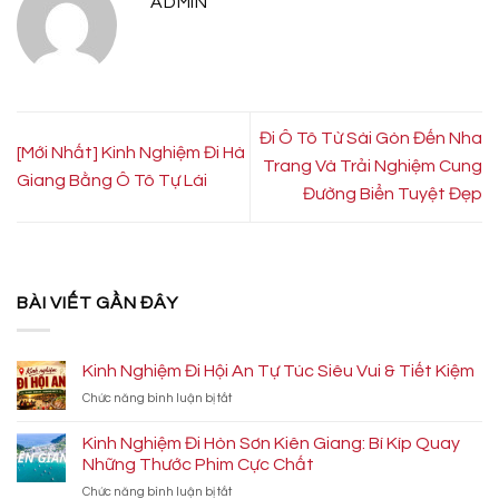
ADMIN
Đi Ô Tô Từ Sài Gòn Đến Nha
[Mới Nhất] Kinh Nghiệm Đi Hà
Trang Và Trải Nghiệm Cung
Giang Bằng Ô Tô Tự Lái
Đường Biển Tuyệt Đẹp
BÀI VIẾT GẦN ĐÂY
Kinh Nghiệm Đi Hội An Tự Túc Siêu Vui & Tiết Kiệm
ở
Chức năng bình luận bị tắt
Kinh
Nghiệm
Kinh Nghiệm Đi Hòn Sơn Kiên Giang: Bí Kíp Quay
Đi
Những Thước Phim Cực Chất
Hội
ở
Chức năng bình luận bị tắt
An