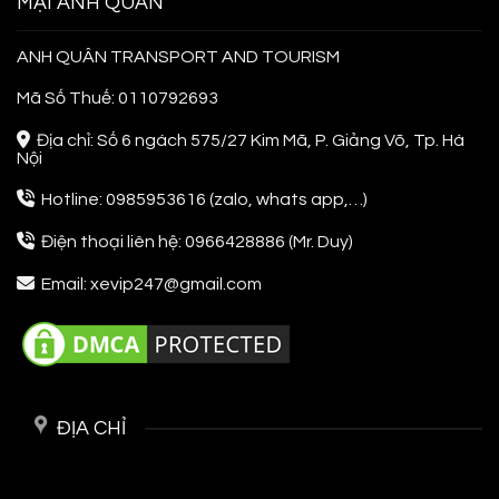
MẠI ANH QUÂN
Đầu
ANH QUÂN TRANSPORT AND TOURISM
Mã Số Thuế: 0110792693
Địa chỉ: Số 6 ngách 575/27 Kim Mã, P. Giảng Võ, Tp. Hà
Nội
Hotline: 0985953616 (zalo, whats app,…)
Điện thoại liên hệ: 0966428886 (Mr. Duy)
Email: xevip247@gmail.com
ĐỊA CHỈ