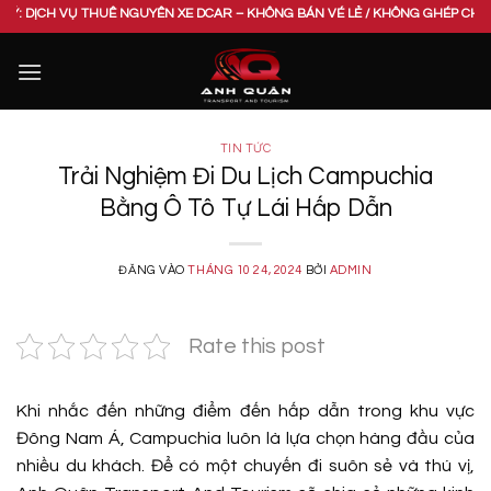
Bỏ
 THUÊ NGUYÊN XE DCAR – KHÔNG BÁN VÉ LẺ / KHÔNG GHÉP CHUNG XE. VUI LÒ
qua
nội
dung
TIN TỨC
Trải Nghiệm Đi Du Lịch Campuchia
Bằng Ô Tô Tự Lái Hấp Dẫn
ĐĂNG VÀO
THÁNG 10 24, 2024
BỞI
ADMIN
Rate this post
Khi nhắc đến những điểm đến hấp dẫn trong khu vực
Đông Nam Á, Campuchia luôn là lựa chọn hàng đầu của
nhiều du khách. Để có một chuyến đi suôn sẻ và thú vị,