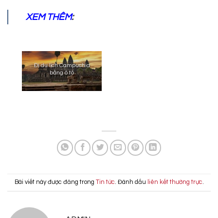
XEM THÊM
:
Đi du lịch Campuchia
bằng ô tô
Bài viết này được đăng trong
Tin tức
. Đánh dấu
liên kết thường trực
.