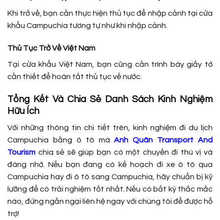
Khi trở về, bạn cần thực hiện thủ tục để nhập cảnh tại cửa
khẩu Campuchia tương tự như khi nhập cảnh.
Thủ Tục Trở Về Việt Nam
Tại cửa khẩu Việt Nam, bạn cũng cần trình bày giấy tờ
cần thiết để hoàn tất thủ tục về nước.
Tổng Kết Và Chia Sẻ Danh Sách Kinh Nghiệm
Hữu Ích
Với những thông tin chi tiết trên, kinh nghiệm đi du lịch
Campuchia bằng ô tô mà
Anh Quân Transport And
Tourism
chia sẻ sẽ giúp bạn có một chuyến đi thú vị và
đáng nhớ. Nếu bạn đang có kế hoạch đi xe ô tô qua
Campuchia hay đi ô tô sang Campuchia, hãy chuẩn bị kỹ
lưỡng để có trải nghiệm tốt nhất. Nếu có bất kỳ thắc mắc
nào, đừng ngần ngại liên hệ ngay với chúng tôi để được hỗ
trợ!