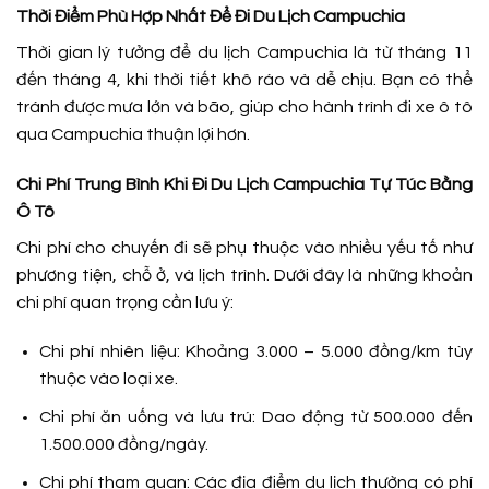
Thời Điểm Phù Hợp Nhất Để Đi Du Lịch Campuchia
Thời gian lý tưởng để du lịch Campuchia là từ tháng 11
đến tháng 4, khi thời tiết khô ráo và dễ chịu. Bạn có thể
tránh được mưa lớn và bão, giúp cho hành trình đi xe ô tô
qua Campuchia thuận lợi hơn.
Chi Phí Trung Bình Khi Đi Du Lịch Campuchia Tự Túc Bằng
Ô Tô
Chi phí cho chuyến đi sẽ phụ thuộc vào nhiều yếu tố như
phương tiện, chỗ ở, và lịch trình. Dưới đây là những khoản
chi phí quan trọng cần lưu ý:
Chi phí nhiên liệu: Khoảng 3.000 – 5.000 đồng/km tùy
thuộc vào loại xe.
Chi phí ăn uống và lưu trú: Dao động từ 500.000 đến
1.500.000 đồng/ngày.
Chi phí tham quan: Các địa điểm du lịch thường có phí