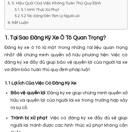
5. Hậu Quả Của Việc Không Tuân Thủ Quy Định
5.1 Hình Thức Xử Phạt
5.2 Tác Động Đến Tâm Lý Người Lái
Kết Luận
1. Tại Sao Đăng Ký Xe Ô Tô Quan Trọng?
Đăng ký xe ô tô là một trong những tài liệu quan trọng
nhất để chứng minh quyền sở hữu phương tiện. Việc có
đăng ký xe đầy đủ giúp bảo vệ quyền lợi của người lái xe
và đảm bảo tuân thủ quy định pháp luật.
1.1 Lợi Ích Của Việc Có Đăng Ký Xe
Bảo vệ quyền lợi
: Đăng ký xe giúp chứng minh quyền sở
hữu và quyền lợi của người lái xe trong trường hợp xảy
ra sự cố.
Tránh bị xử phạt
: Việc có đăng ký xe đầy đủ sẽ giúp
người lái tránh được các hình thức xử phạt không cần