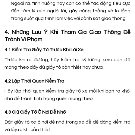
Ngoài ra, tình huống này còn có thể tác động tiêu cực
đến tâm lý của người lái, gây căng thẳng và lo lắng
trong suốt quá trình làm việc với cảnh sát giao thông.
4. Những Lưu Ý Khi Tham Gia Giao Thông Để
Tránh Vi Phạm
4.1 Kiểm Tra Giấy Tờ Trước Khi Lái Xe
Trước khi ra đường, hãy kiểm tra kỹ lưỡng xem bạn đã
mang theo đầy đủ giấy tờ cần thiết hay chưa.
4.2 Lập Thói Quen Kiểm Tra
Hãy lập thói quen kiểm tra giấy tờ xe mỗi khi bạn ra khỏi
nhà để tránh tình trạng quên mang theo.
4.3 Giữ Giấy Tờ Ở Nơi Dễ Nhớ
Đặt giấy tờ xe ở nơi dễ nhớ trong xe để dễ dàng kiểm tra
và lấy ra khi cần thiết.