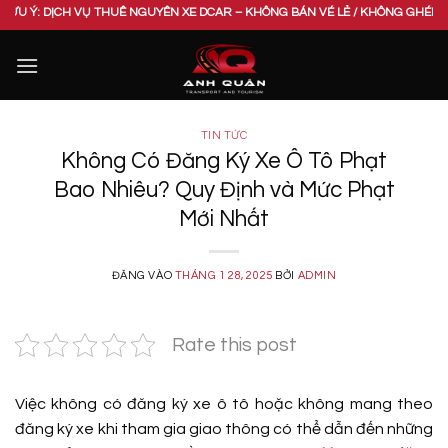
Bỏ
ỊCH VỤ THUÊ NGUYÊN XE DCAR – KHÔNG BÁN VÉ LẺ / KHÔNG GHÉP CHUNG XE. 
qua
nội
dung
TIN TỨC
Không Có Đăng Ký Xe Ô Tô Phạt
Bao Nhiêu? Quy Định và Mức Phạt
Mới Nhất
ĐĂNG VÀO
THÁNG 1 28, 2025
BỞI
ADMIN
Rate this post
Việc không có đăng ký xe ô tô hoặc không mang theo
đăng ký xe khi tham gia giao thông có thể dẫn đến những