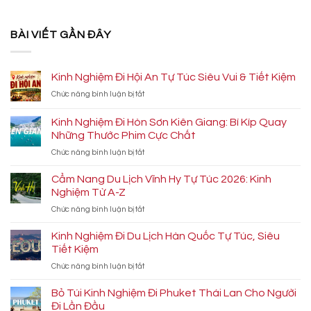
BÀI VIẾT GẦN ĐÂY
Kinh Nghiệm Đi Hội An Tự Túc Siêu Vui & Tiết Kiệm
ở
Chức năng bình luận bị tắt
Kinh
Nghiệm
Kinh Nghiệm Đi Hòn Sơn Kiên Giang: Bí Kíp Quay
Đi
Những Thước Phim Cực Chất
Hội
ở
Chức năng bình luận bị tắt
An
Kinh
Tự
Nghiệm
Túc
Cẩm Nang Du Lịch Vĩnh Hy Tự Túc 2026: Kinh
Đi
Siêu
Nghiệm Từ A-Z
Hòn
Vui
ở
Chức năng bình luận bị tắt
Sơn
&
Cẩm
Kiên
Tiết
Nang
Kinh Nghiệm Đi Du Lịch Hàn Quốc Tự Túc, Siêu
Giang:
Kiệm
Du
Bí
Tiết Kiệm
Lịch
Kíp
ở
Chức năng bình luận bị tắt
Vĩnh
Quay
Kinh
Hy
Những
Nghiệm
Bỏ Túi Kinh Nghiệm Đi Phuket Thái Lan Cho Người
Tự
Thước
Đi
Túc
Đi Lần Đầu
Phim