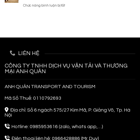
Du
2026:
Cực
ở
Chức năng bình luận bị tắt
Lịch
Kinh
Chất
Bỏ
Hàn
Nghiệm
Túi
Quốc
Từ
Kinh
Tự
A-
Nghiệm
Túc,
Z
Đi
Siêu
Phuket
Tiết
Thái
Kiệm
Lan
LIÊN HỆ
Cho
Người
Đi
CÔNG TY TNHH DỊCH VỤ VẬN TẢI VÀ THƯƠNG
Lần
MẠI ANH QUÂN
Đầu
ANH QUÂN TRANSPORT AND TOURISM
Mã Số Thuế: 0110792693
Địa chỉ: Số 6 ngách 575/27 Kim Mã, P. Giảng Võ, Tp. Hà
Nội
Hotline: 0985953616 (zalo, whats app,…)
Điện thoại liên hệ: 0966428886 (Mr. Duy)