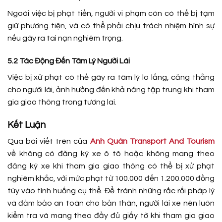
Ngoài việc bị phạt tiền, người vi phạm còn có thể bị tạm
giữ phương tiện, và có thể phải chịu trách nhiệm hình sự
nếu gây ra tai nạn nghiêm trọng.
5.2 Tác Động Đến Tâm Lý Người Lái
Việc bị xử phạt có thể gây ra tâm lý lo lắng, căng thẳng
cho người lái, ảnh hưởng đến khả năng tập trung khi tham
gia giao thông trong tương lai.
Kết Luận
Qua bài viết trên của
Anh Quân Transport And Tourism
về không có đăng ký xe ô tô hoặc không mang theo
đăng ký xe khi tham gia giao thông có thể bị xử phạt
nghiêm khắc, với mức phạt từ 100.000 đến 1.200.000 đồng
tùy vào tình huống cụ thể. Để tránh những rắc rối pháp lý
và đảm bảo an toàn cho bản thân, người lái xe nên luôn
kiểm tra và mang theo đầy đủ giấy tờ khi tham gia giao