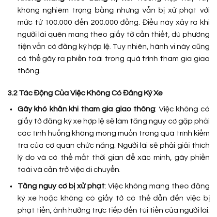
không nghiêm trọng bằng nhưng vẫn bị xử phạt với
mức từ 100.000 đến 200.000 đồng. Điều này xảy ra khi
người lái quên mang theo giấy tờ cần thiết, dù phương
tiện vẫn có đăng ký hợp lệ. Tuy nhiên, hành vi này cũng
có thể gây ra phiền toái trong quá trình tham gia giao
thông.
3.2 Tác Động Của Việc Không Có Đăng Ký Xe
Gây khó khăn khi tham gia giao thông
: Việc không có
giấy tờ đăng ký xe hợp lệ sẽ làm tăng nguy cơ gặp phải
các tình huống không mong muốn trong quá trình kiểm
tra của cơ quan chức năng. Người lái sẽ phải giải thích
lý do và có thể mất thời gian để xác minh, gây phiền
toái và cản trở việc di chuyển.
Tăng nguy cơ bị xử phạt
: Việc không mang theo đăng
ký xe hoặc không có giấy tờ có thể dẫn đến việc bị
phạt tiền, ảnh hưởng trực tiếp đến túi tiền của người lái.