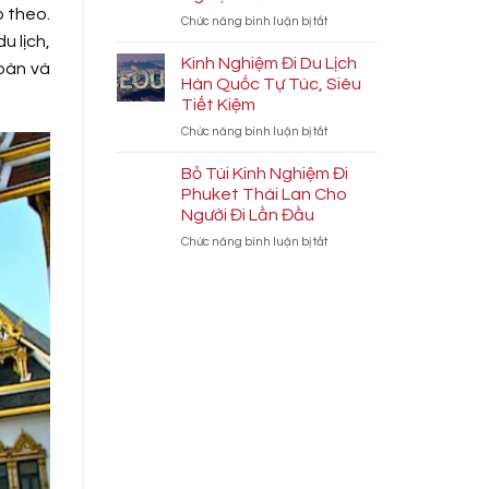
Kiệm
Sơn
p theo.
ở
Chức năng bình luận bị tắt
Kiên
Cẩm
u lịch,
Giang:
Nang
Bí
Kinh Nghiệm Đi Du Lịch
toàn và
Du
Kíp
Hàn Quốc Tự Túc, Siêu
Lịch
Quay
Tiết Kiệm
Vĩnh
Những
ở
Chức năng bình luận bị tắt
Hy
Thước
Kinh
Tự
Phim
Nghiệm
Túc
Cực
Bỏ Túi Kinh Nghiệm Đi
Đi
2026:
Chất
Phuket Thái Lan Cho
Du
Kinh
Người Đi Lần Đầu
Lịch
Nghiệm
ở
Chức năng bình luận bị tắt
Hàn
Từ
Bỏ
Quốc
A-
Túi
Tự
Z
Kinh
Túc,
Nghiệm
Siêu
Đi
Tiết
Phuket
Kiệm
Thái
Lan
Cho
Người
Đi
Lần
Đầu