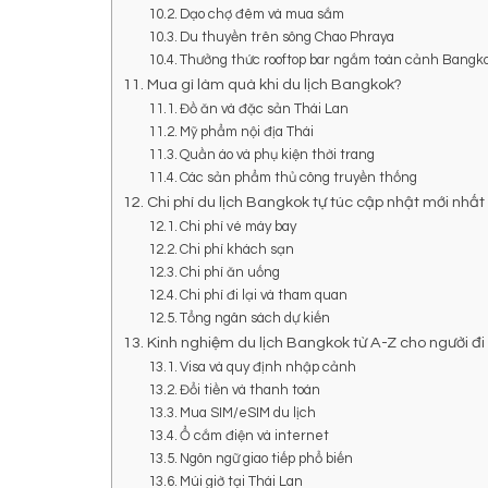
Dạo chợ đêm và mua sắm
Du thuyền trên sông Chao Phraya
Thưởng thức rooftop bar ngắm toàn cảnh Bangk
Mua gì làm quà khi du lịch Bangkok?
Đồ ăn và đặc sản Thái Lan
Mỹ phẩm nội địa Thái
Quần áo và phụ kiện thời trang
Các sản phẩm thủ công truyền thống
Chi phí du lịch Bangkok tự túc cập nhật mới nhất
Chi phí vé máy bay
Chi phí khách sạn
Chi phí ăn uống
Chi phí đi lại và tham quan
Tổng ngân sách dự kiến
Kinh nghiệm du lịch Bangkok từ A-Z cho người đi
Visa và quy định nhập cảnh
Đổi tiền và thanh toán
Mua SIM/eSIM du lịch
Ổ cắm điện và internet
Ngôn ngữ giao tiếp phổ biến
Múi giờ tại Thái Lan