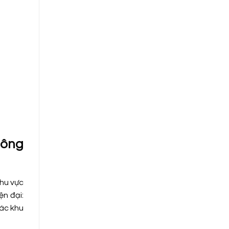
Đông
khu vực
ện đại:
các khu