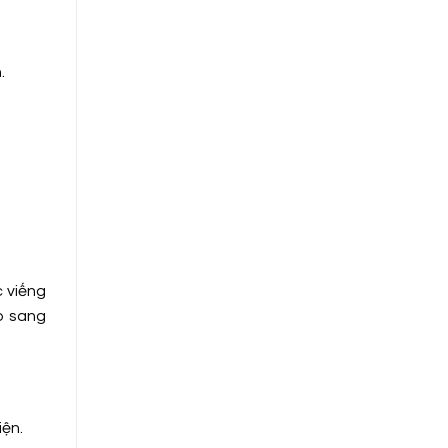
.
c viếng
p sang
iện.