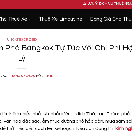
⚠️ LƯU Ý: DỊCH VỤ THUÊ NGUYÊN XE DCAR
Cho Thuê Xe
Thuê Xe Limousine
Bảng Giá Cho Thu
UNCATEGORIZED
 Phá Bangkok Tự Túc Với Chi Phí H
Lý
 VÀO
THÁNG 6 6, 2026
BỞI
ADMIN
tìm kiếm nhiều nhất khi nhắc đến du lịch Thái Lan. Thành phố 
ua: văn hóa đặc sắc, ẩm thực đường phố hấp dẫn, mua sắm sô
 “dễ thở” nếu biết cách lên kế hoạch. Nếu bạn đang tìm
kinh ng