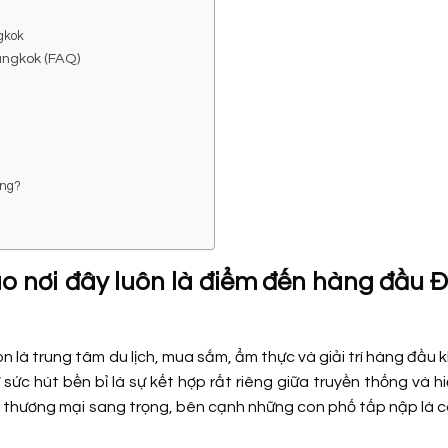
ngkok
angkok (FAQ)
ông?
o nơi đây luôn là điểm đến hàng đầu 
 là trung tâm du lịch, mua sắm, ẩm thực và giải trí hàng đầu 
ức hút bền bỉ là sự kết hợp rất riêng giữa truyền thống và hi
m thương mại sang trọng, bên cạnh những con phố tấp nập là 