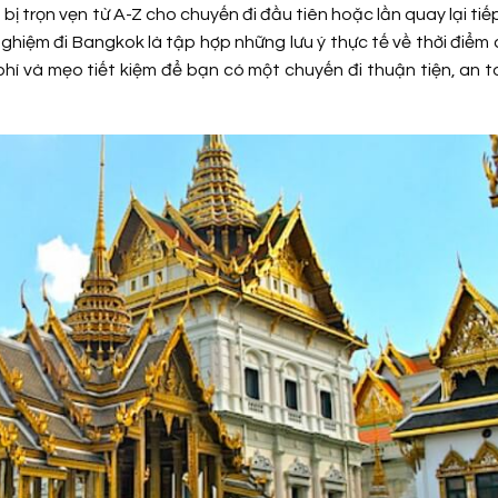
 bị trọn vẹn từ A-Z cho chuyến đi đầu tiên hoặc lần quay lại tiế
nghiệm đi Bangkok là tập hợp những lưu ý thực tế về thời điểm d
 phí và mẹo tiết kiệm để bạn có một chuyến đi thuận tiện, an 