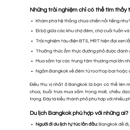
Những trải nghiệm chỉ có thể tìm thấy
Khám phá hệ thống chùa chiền nổi tiếng như 
Đi bộ giữa các khu chợ đêm, chợ cuối tuần v
Trải nghiệm tàu điện BTS, MRT hiện đại xen lẫ
Thưởng thức ẩm thực đường phố được đánh g
Mua sắm tại các trung tâm thương mại lớn n
Ngắm Bangkok về đêm từ rooftop bar hoặc d
Điều thú vị nhất ở Bangkok là bạn có thể lên m
chùa, buổi trưa mua sắm trong mall, chiều dạ
trọng. Đây là kiểu thành phố phù hợp với nhiều 
Du lịch Bangkok phù hợp với những ai?
Người đi du lịch tự túc lần đầu:
Bangkok dễ đi, 