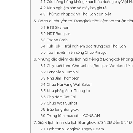
Các hãng hàng không khai thác đường bay Việt 
Kinh nghiệm săn vé máy bay giá rẻ
Thủ tục nhập cảnh Thái Lan cần biết
Cách di chuyển tại Bangkok tiết kiệm và thuận tiệ
BTS Skytrain
MRT Bangkok
Taxi và Grab
Tuk Tuk – Trải nghiệm đặc trưng của Thái Lan
Tàu thuyền trên sông Chao Phraya
Những địa điểm du lịch nổi tiếng ở Bangkok không
Chợ cuối tuần Chatuchak (Bangkok Weekend Ma
Công viên Lumpini
Nhà Jim Thompson
Chùa Núi Vàng Wat Saket
Khu phố giải trí Thong Lo
Chợ đêm Rot Fai
Chùa Wat Suthat
Bảo tàng Bangkok
Trung tâm mua sắm ICONSIAM
Gợi ý lịch trình du lịch Bangkok từ 3N2Đ đến 5N4Đ
Lịch trình Bangkok 3 ngày 2 đêm