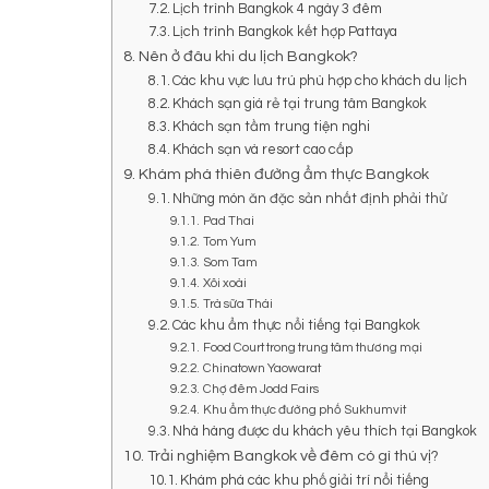
Lịch trình Bangkok 4 ngày 3 đêm
Lịch trình Bangkok kết hợp Pattaya
Nên ở đâu khi du lịch Bangkok?
Các khu vực lưu trú phù hợp cho khách du lịch
Khách sạn giá rẻ tại trung tâm Bangkok
Khách sạn tầm trung tiện nghi
Khách sạn và resort cao cấp
Khám phá thiên đường ẩm thực Bangkok
Những món ăn đặc sản nhất định phải thử
Pad Thai
Tom Yum
Som Tam
Xôi xoài
Trà sữa Thái
Các khu ẩm thực nổi tiếng tại Bangkok
Food Court trong trung tâm thương mại
Chinatown Yaowarat
Chợ đêm Jodd Fairs
Khu ẩm thực đường phố Sukhumvit
Nhà hàng được du khách yêu thích tại Bangkok
Trải nghiệm Bangkok về đêm có gì thú vị?
Khám phá các khu phố giải trí nổi tiếng