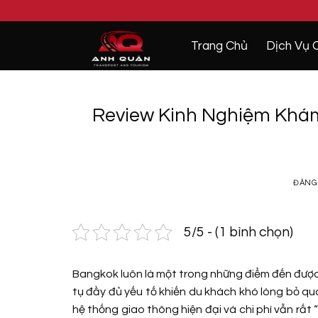
Bỏ
qua
nội
Trang Chủ
Dịch Vụ 
dung
Review Kinh Nghiệm Khám
ĐĂNG
5/5 - (1 bình chọn)
Bangkok luôn là một trong những điểm đến được 
tụ đầy đủ yếu tố khiến du khách khó lòng bỏ q
hệ thống giao thông hiện đại và chi phí vẫn rất