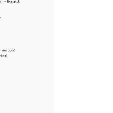
Nam – Bangkok
n
 nên bỏ lỡ
rket)