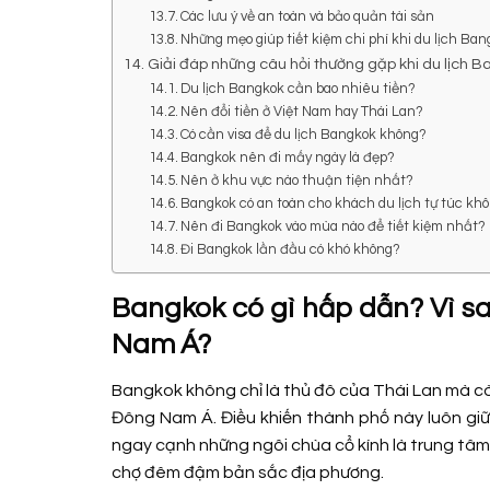
Các lưu ý về an toàn và bảo quản tài sản
Những mẹo giúp tiết kiệm chi phí khi du lịch Ba
Giải đáp những câu hỏi thường gặp khi du lịch B
Du lịch Bangkok cần bao nhiêu tiền?
Nên đổi tiền ở Việt Nam hay Thái Lan?
Có cần visa để du lịch Bangkok không?
Bangkok nên đi mấy ngày là đẹp?
Nên ở khu vực nào thuận tiện nhất?
Bangkok có an toàn cho khách du lịch tự túc kh
Nên đi Bangkok vào mùa nào để tiết kiệm nhất?
Đi Bangkok lần đầu có khó không?
Bangkok có gì hấp dẫn? Vì sa
Nam Á?
Bangkok không chỉ là thủ đô của Thái Lan mà còn
Đông Nam Á. Điều khiến thành phố này luôn giữ s
ngay cạnh những ngôi chùa cổ kính là trung tâ
chợ đêm đậm bản sắc địa phương.