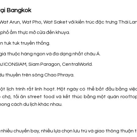
 tại Bangkok
Wat Arun, Wat Pho, Wat Saket với kiến trúc đặc trưng Thái Lan
à phố ẩm thực mở cửa đến khuya.
n tuk tuk truyền thống.
iá thuộc hàng ngon và đa dạng nhất châu Á.
hư ICONSIAM, Siam Paragon, CentralWorld.
u thuyền trên sông Chao Phraya.
ột lịch trình rất linh hoạt. Một ngày có thể bắt đầu bằng việ
o chợ, tối ăn street food và kết thúc bằng một quán roofto
phong cách du lịch khác nhau.
nhiều chuyến bay, nhiều lựa chọn lưu trú và giao thông thuận t