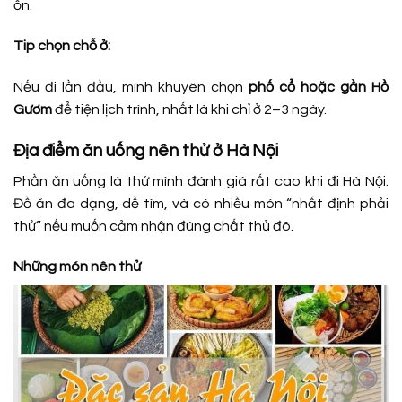
ồn.
Tip chọn chỗ ở:
Nếu đi lần đầu, mình khuyên chọn
phố cổ hoặc gần Hồ
Gươm
để tiện lịch trình, nhất là khi chỉ ở 2–3 ngày.
Địa điểm ăn uống nên thử ở Hà Nội
Phần ăn uống là thứ mình đánh giá rất cao khi đi Hà Nội.
Đồ ăn đa dạng, dễ tìm, và có nhiều món “nhất định phải
thử” nếu muốn cảm nhận đúng chất thủ đô.
Những món nên thử