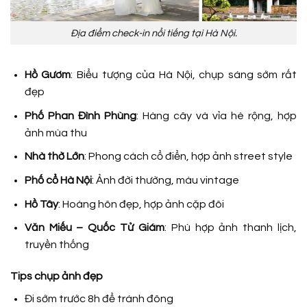
Địa điểm check-in nổi tiếng tại Hà Nội.
Hồ Gươm
: Biểu tượng của Hà Nội, chụp sáng sớm rất
đẹp
Phố Phan Đình Phùng
: Hàng cây và vỉa hè rộng, hợp
ảnh mùa thu
Nhà thờ Lớn
: Phong cách cổ điển, hợp ảnh street style
Phố cổ Hà Nội
: Ảnh đời thường, màu vintage
Hồ Tây
: Hoàng hôn đẹp, hợp ảnh cặp đôi
Văn Miếu – Quốc Tử Giám
: Phù hợp ảnh thanh lịch,
truyền thống
Tips chụp ảnh đẹp
Đi sớm trước 8h để tránh đông