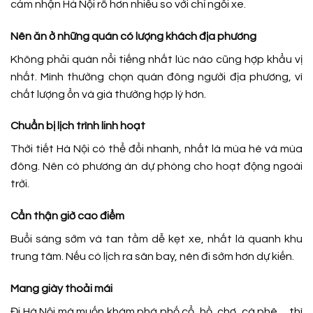
cảm nhận Hà Nội rõ hơn nhiều so với chỉ ngồi xe.
Nên ăn ở những quán có lượng khách địa phương
Không phải quán nổi tiếng nhất lúc nào cũng hợp khẩu vị
nhất. Mình thường chọn quán đông người địa phương, vì
chất lượng ổn và giá thường hợp lý hơn.
Chuẩn bị lịch trình linh hoạt
Thời tiết Hà Nội có thể đổi nhanh, nhất là mùa hè và mùa
đông. Nên có phương án dự phòng cho hoạt động ngoài
trời.
Cẩn thận giờ cao điểm
Buổi sáng sớm và tan tầm dễ kẹt xe, nhất là quanh khu
trung tâm. Nếu có lịch ra sân bay, nên đi sớm hơn dự kiến.
Mang giày thoải mái
Đi Hà Nội mà muốn khám phá phố cổ, hồ, chợ, cà phê… thì