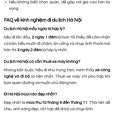
Nếu không biết chọn quán, dễ gặp nơi giá cao hơn kỳ
vọng
FAQ về kinh nghiệm đi du lịch Hà Nội
Du lịch Hà Nội mấy ngày là hợp lý?
Nếu đi lần đầu,
2 ngày 1 đêm
là mức tối thiểu để cảm nhận
cơ bản. Nếu muốn đi chậm, ăn uống và chụp ảnh thoải mái
hơn thì
3 ngày 2 đêm
là hợp lý nhất.
Du lịch Hà Nội có cần thuê xe máy không?
Không bắt buộc. Nếu đi khu trung tâm, mình thấy
xe công
nghệ và đi bộ
là tiện nhất. Thuê xe máy chỉ phù hợp khi
bạn quen đường và muốn chủ động hơn.
Đi Hà Nội mùa nào đẹp nhất?
Đẹp nhất là
mùa thu từ tháng 9 đến tháng 11
. Thời tiết dễ
chịu, ánh sáng đẹp, rất hợp để đi bộ và chụp ảnh.