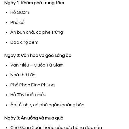
Ngày 1: Khám phá trung tâm
Hồ Gươm
Phố cổ
Ăn bún chả, cà phê trứng
Dạo chợ đêm
Ngày 2: Văn hóa và góc sống ảo
Văn Miếu – Quốc Tử Giám
Nhà thờ Lớn
Phố Phan Đình Phùng
Hồ Tây buổi chiều
Ăn tối nhẹ, cà phê ngắm hoàng hôn
Ngày 3: Ăn uống và mua quà
Chợ Đồng Xuân hoặc các cửa hàng đặc sản