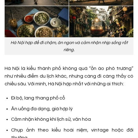
Hà Nội hợp để đi chậm, ăn ngon và cảm nhận nhịp sống rất
riêng.
Hà Nội là kiểu thành phố không quá “ồn ào phô trương”
như nhiều điểm du lịch khác, nhưng càng đi càng thấy có
chiều sâu. Với mình, Hà Nội hợp nhất với những ai thích:
Đi bộ, lang thang phố cổ
Ăn uống đa dạng, giá hợp lý
Cảm nhận không khí lịch sử, văn hóa
Chụp ảnh theo kiểu hoài niệm, vintage hoặc đời
thường