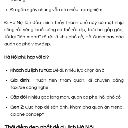
Đi ngắn ngày nhưng vẫn có nhiều trải nghiệm
Đi Hà Nội lần đầu, mình thấy thành phố này có một nhịp
sống rất riêng: buổi sáng có thể rất dịu, trưa hơi gấp gáp,
tối lại “lên mood” rõ rệt ở khu phố cổ, Hồ Gươm hay các
quán cà phê view đẹp.
Hà Nội phù hợp với ai?
Khách du lịch tự túc
: Dễ đi, nhiều lựa chọn ăn ở
Gia đình
: Thuận tiện tham quan, di chuyển bằng
taxi/xe công nghệ
Cặp đôi
: Nhiều góc lãng mạn, quán cà phê, hồ, phố cổ
Gen Z
: Cực hợp để săn ảnh, khám phá quán ăn trend,
cà phê concept
Thời điểm đẹp nhất để du lịch Hà Nội