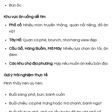
Bún ốc
Khu vực ăn uống dễ tìm
Phố cổ
: Nhiều món truyền thống, quán nổi tiếng, đồ ăn
vặt
Tây Hồ
: Quán cà phê, brunch, nhà hàng view đẹp
Cầu Gỗ, Hàng Buồm, Mã Mây
: Nhiều lựa chọn ăn tối, ăn
đêm
Các khu chợ địa phương
: Hợp nếu muốn ăn kiểu bản địa
Gợi ý trải nghiệm thực tế
Mình thấy nên ưu tiên:
Buổi sáng: phở, bún, bánh cuốn
Buổi chiều: cà phê trứng hoặc trà chanh, bánh ngọt
Buổi tối: bún chả, chả cá, lẩu hoặc đồ ăn vặt phố cổ