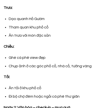
Trưa:
Dạo quanh Hồ Gươm
Tham quan khu phố cổ
Ăn trưa với món đặc sản
Chiều:
Ghé cà phê view đẹp
Chụp ảnh ở các góc phố cổ, nhà cổ, tường vàng
Tối:
Ăn tối ở khu phố cổ
Đi bộ chợ đêm hoặc ngồi cà phê thư giãn
Ngày 2: Văn hóa – check-in – mua quà