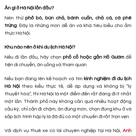
Ăn gì ở Hà Nội lần đầu?
Nên thử
phở bò, bún chả, bánh cuốn, chả cá, cà phê
trứng
. Đây là những món dễ ăn và khá tiêu biểu cho ẩm
thực Hà Nội.
Khu nào nên ở khi du lịch Hà Nội?
Nếu đi lần đầu, hãy chọn
phố cổ hoặc gần Hồ Gươm
để
tiện di chuyển, ăn uống và tham quan.
Nếu bạn đang lên kế hoạch và tìm
kinh nghiệm đi du lịch
Hà Nội
theo kiểu thực tế, dễ áp dụng và không bị “lý
thuyết hóa”, thì Hà Nội là một điểm đến rất đáng đi ít nhất
một lần. Thành phố này không cần quá nhiều hoạt động
cầu kỳ, chỉ cần đi chậm, ăn đúng món, chọn đúng khu ở và
sắp lịch trình hợp lý là đã đủ có một chuyến đi rất trọn vẹn.
Với dịch vụ thuê xe có lái chuyên nghiệp tại Hà Nội,
Anh