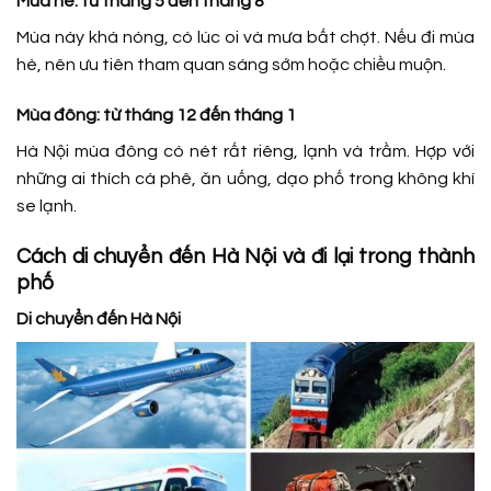
Mùa hè: từ tháng 5 đến tháng 8
Mùa này khá nóng, có lúc oi và mưa bất chợt. Nếu đi mùa
hè, nên ưu tiên tham quan sáng sớm hoặc chiều muộn.
Mùa đông: từ tháng 12 đến tháng 1
Hà Nội mùa đông có nét rất riêng, lạnh và trầm. Hợp với
những ai thích cà phê, ăn uống, dạo phố trong không khí
se lạnh.
Cách di chuyển đến Hà Nội và đi lại trong thành
phố
Di chuyển đến Hà Nội