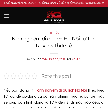
Bỏ
 DCAR – KHÔNG BÁN VÉ LẺ / KHÔNG GHÉP CHUNG XE. VUI LÒNG LIÊN HỆ HOTL
qua
nội
dung
TIN TỨC
Kinh nghiệm đi du lịch Hà Nội tự túc:
Review thực tế
ĐĂNG VÀO
THÁNG 5 15, 2026
BỞI
ADMIN
Rate this post
Nếu bạn đang tìm
kinh nghiệm đi du lịch Hà Nội
theo kiểu
tự túc, dễ áp dụng và có trải nghiệm thực tế, bài viết này
sẽ giúp bạn hình dung rõ từ A đến Z: đi mùa nào đẹp, di