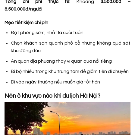
Tổng chi phí thực tế:
Khoảng
3.500.000 –
8.500.000đ/người
Mẹo tiết kiệm chi phí
Đặt phòng sớm, nhất là cuối tuần
Chọn khách sạn quanh phố cổ nhưng không quá sát
khu đông đúc
Ăn quán địa phương thay vì quán quá nổi tiếng
Đi bộ nhiều trong khu trung tâm để giảm tiền di chuyển
Đi vào ngày thường nếu muốn giá tốt hơn
Nên ở khu vực nào khi du lịch Hà Nội?