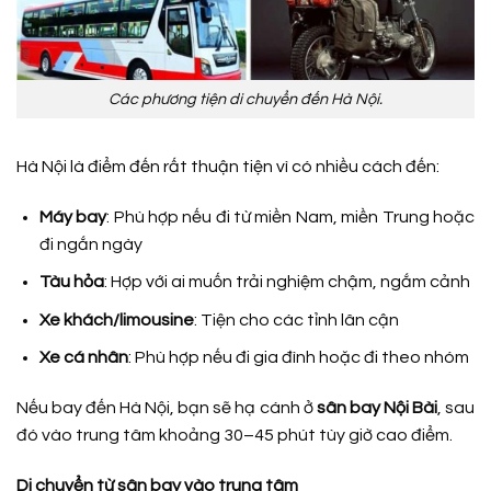
Các phương tiện di chuyển đến Hà Nội.
Hà Nội là điểm đến rất thuận tiện vì có nhiều cách đến:
Máy bay
: Phù hợp nếu đi từ miền Nam, miền Trung hoặc
đi ngắn ngày
Tàu hỏa
: Hợp với ai muốn trải nghiệm chậm, ngắm cảnh
Xe khách/limousine
: Tiện cho các tỉnh lân cận
Xe cá nhân
: Phù hợp nếu đi gia đình hoặc đi theo nhóm
Nếu bay đến Hà Nội, bạn sẽ hạ cánh ở
sân bay Nội Bài
, sau
đó vào trung tâm khoảng 30–45 phút tùy giờ cao điểm.
Di chuyển từ sân bay vào trung tâm