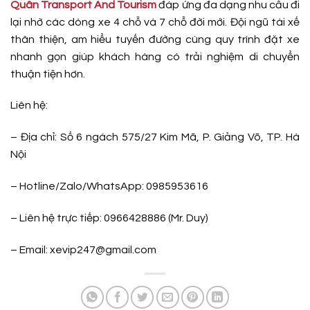
Quân Transport And Tourism
đáp ứng đa dạng nhu cầu đi
lại nhờ các dòng xe 4 chỗ và 7 chỗ đời mới. Đội ngũ tài xế
thân thiện, am hiểu tuyến đường cùng quy trình đặt xe
nhanh gọn giúp khách hàng có trải nghiệm di chuyển
thuận tiện hơn.
Liên hệ:
– Địa chỉ: Số 6 ngách 575/27 Kim Mã, P. Giảng Võ, TP. Hà
Nội
– Hotline/Zalo/WhatsApp: 0985953616
– Liên hệ trực tiếp: 0966428886 (Mr. Duy)
– Email: xevip247@gmail.com