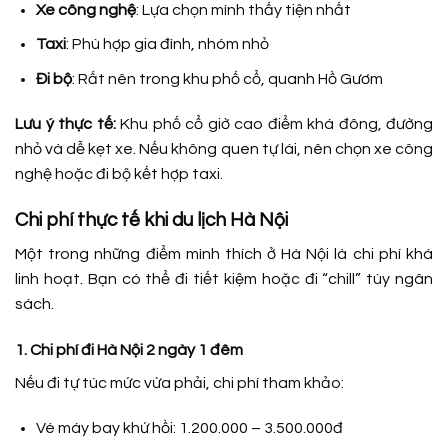
Xe công nghệ
: Lựa chọn mình thấy tiện nhất
Taxi
: Phù hợp gia đình, nhóm nhỏ
Đi bộ
: Rất nên trong khu phố cổ, quanh Hồ Gươm
Lưu ý thực tế:
Khu phố cổ giờ cao điểm khá đông, đường
nhỏ và dễ kẹt xe. Nếu không quen tự lái, nên chọn xe công
nghệ hoặc đi bộ kết hợp taxi.
Chi phí thực tế khi du lịch Hà Nội
Một trong những điểm mình thích ở Hà Nội là chi phí khá
linh hoạt. Bạn có thể đi tiết kiệm hoặc đi “chill” tùy ngân
sách.
1. Chi phí đi Hà Nội 2 ngày 1 đêm
Nếu đi tự túc mức vừa phải, chi phí tham khảo:
Vé máy bay khứ hồi: 1.200.000 – 3.500.000đ