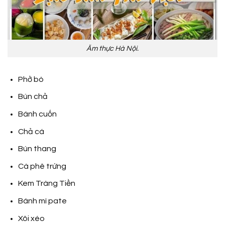
Ăm thực Hà Nội.
Phở bò
Bún chả
Bánh cuốn
Chả cá
Bún thang
Cà phê trứng
Kem Tràng Tiền
Bánh mì pate
Xôi xéo