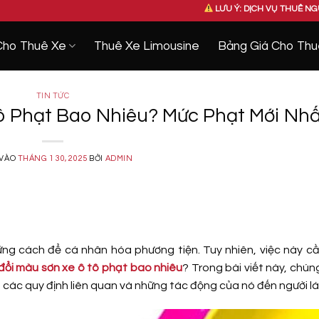
LƯU Ý: DỊCH VỤ THUÊ NGUYÊN XE DCAR – 
Cho Thuê Xe
Thuê Xe Limousine
Bảng Giá Cho Thu
TIN TỨC
ô Phạt Bao Nhiêu? Mức Phạt Mới Nhấ
 VÀO
THÁNG 1 30, 2025
BỞI
ADMIN
ững cách để cá nhân hóa phương tiện. Tuy nhiên, việc này c
đổi màu sơn xe ô tô phạt bao nhiêu
? Trong bài viết này, chún
 các quy định liên quan và những tác động của nó đến người lái