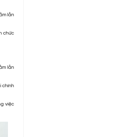
hầm lẫn
n chức
ầm lẫn
i chính
g việc