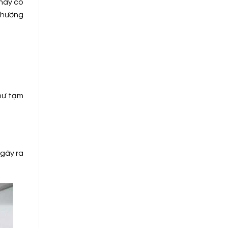
 này có
 phương
hư tạm
 gây ra