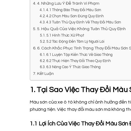
4. Những Lưu Ý Để Tránh Vi Phạm
4.1 Thông Báo Thay Đổi Màu Sơn
4.2 Chọn Màu Sơn Đúng Quy Định
4.3 Tuân Thủ Quy Định Về Thay Đổi Màu Sơn
5. Hậu Quả Của Việc Không Tuân Thủ Quy Định
5.1 Hình Thức Xử Phạt
5.2 Tác Động Đến Tâm Lý Người Lái
6. Cách Khắc Phục Tình Trạng Thay Đổi Màu Sơn 
6.1 Luyện Tập Kiến Thức Về Giao Thông
6.2 Thực Hiện Thay Đổi Theo Quy Định
6.3 Nâng Cao Ý Thức Giao Thông
Kết Luận
1. Tại Sao Việc Thay Đổi Màu
Màu sơn của xe ô tô không chỉ ảnh hưởng đến tí
phương tiện. Việc thay đổi màu sơn mà không th
1.1 Lợi Ích Của Việc Thay Đổi Màu Sơn