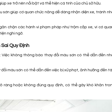
iúp xe trở nên nổi bật và thể hiện cá tính của chủ sở hữu.
àu sơn giúp cơ quan chức năng dễ dàng nhận diện xe, tránh n
ngăn chặn các hành vi phạm pháp như trộm cắp xe, vì cơ qua
iện nghi ngờ.
 Sai Quy Định
: Việc không thông báo thay đổi màu sơn có thể dẫn đến nh
y đổi màu sơn có thể dẫn đến việc bị xử phạt, ảnh hưởng đến tà
rõ ràng hoặc không đúng quy định, có thể gây khó khăn tron