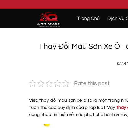
Bỏ
qua
nội
Trang Chủ
Dịch Vụ 
dung
Thay Đổi Màu Sơn Xe Ô T
ĐĂNG
Rate this post
Việc thay đổi màu sơn xe ô tô là một trong nh
tuân thủ các quy định của pháp luật. Vậy
thay 
cùng nhau tìm hiểu về mức phạt cho hành vi này,