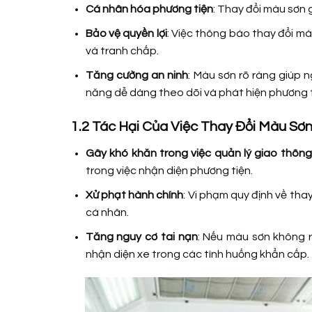
Cá nhân hóa phương tiện
: Thay đổi màu sơn g
Bảo vệ quyền lợi
: Việc thông báo thay đổi m
và tranh chấp.
Tăng cường an ninh
: Màu sơn rõ ràng giúp 
năng dễ dàng theo dõi và phát hiện phương t
1.2 Tác Hại Của Việc Thay Đổi Màu Sơn
Gây khó khăn trong việc quản lý giao thông
trong việc nhận diện phương tiện.
Xử phạt hành chính
: Vi phạm quy định về tha
cá nhân.
Tăng nguy cơ tai nạn
: Nếu màu sơn không 
nhận diện xe trong các tình huống khẩn cấp.