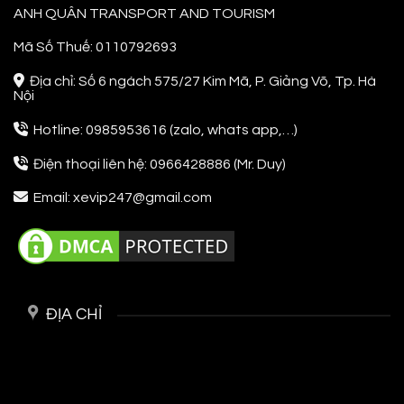
ANH QUÂN TRANSPORT AND TOURISM
Mã Số Thuế: 0110792693
Địa chỉ: Số 6 ngách 575/27 Kim Mã, P. Giảng Võ, Tp. Hà
Nội
Hotline: 0985953616 (zalo, whats app,…)
Điện thoại liên hệ: 0966428886 (Mr. Duy)
Email: xevip247@gmail.com
ĐỊA CHỈ