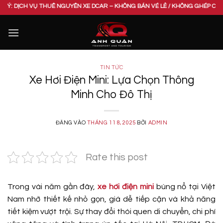
Bỏ
HUÊ NGUYÊN XE DCAR – KHÔNG BÁN VÉ LẺ / KHÔNG GHÉP CHUNG XE. VUI LÒNG
qua
nội
dung
TIN TỨC
Xe Hơi Điện Mini: Lựa Chọn Thông
Minh Cho Đô Thị
ĐĂNG VÀO
THÁNG 11 8, 2025
BỞI
ADMIN
Rate this post
Trong vài năm gần đây,
xe hơi điện mini
bùng nổ tại Việt
Nam nhờ thiết kế nhỏ gọn, giá dễ tiếp cận và khả năng
tiết kiệm vượt trội. Sự thay đổi thói quen di chuyển, chi phí