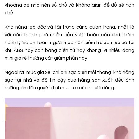
khoang xe nhỏ nên số chỗ và không gian để đồ sẽ hạn
chế.
Khả năng leo dốc và tải trọng cũng quan trọng, nhất là
với các thành phố nhiều cầu vượt hoặc cần chở thêm
hành lý. Về an toàn, người mua nên kiểm tra xem xe có túi
khí, ABS hay cân bằng điện tử hay không, vì nhiều dòng
mini giá rẻ thường cắt giảm phần này.
Ngoài ra, mức giá xe, chi phí sạc điện mỗi tháng, khả năng
sạc tại nhà và độ tin cậy của hãng sản xuất đều ảnh
hưởng lớn đến quyết định mua xe của người dùng.