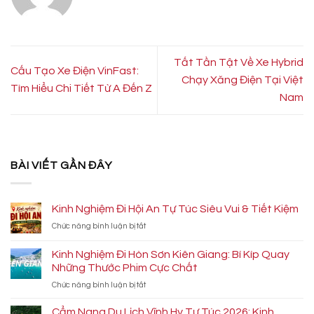
Tất Tần Tật Về Xe Hybrid
Cấu Tạo Xe Điện VinFast:
Chạy Xăng Điện Tại Việt
Tìm Hiểu Chi Tiết Từ A Đến Z
Nam
BÀI VIẾT GẦN ĐÂY
Kinh Nghiệm Đi Hội An Tự Túc Siêu Vui & Tiết Kiệm
ở
Chức năng bình luận bị tắt
Kinh
Nghiệm
Kinh Nghiệm Đi Hòn Sơn Kiên Giang: Bí Kíp Quay
Đi
Những Thước Phim Cực Chất
Hội
ở
Chức năng bình luận bị tắt
An
Kinh
Tự
Nghiệm
Túc
Cẩm Nang Du Lịch Vĩnh Hy Tự Túc 2026: Kinh