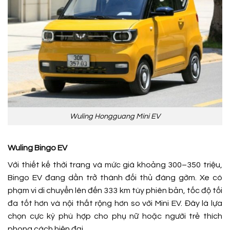
Wuling Hongguang Mini EV
Wuling Bingo EV
Với thiết kế thời trang và mức giá khoảng 300–350 triệu,
Bingo EV đang dần trở thành đối thủ đáng gờm. Xe có
phạm vi di chuyển lên đến 333 km tùy phiên bản, tốc độ tối
đa tốt hơn và nội thất rộng hơn so với Mini EV. Đây là lựa
chọn cực kỳ phù hợp cho phụ nữ hoặc người trẻ thích
phong cách hiện đại.