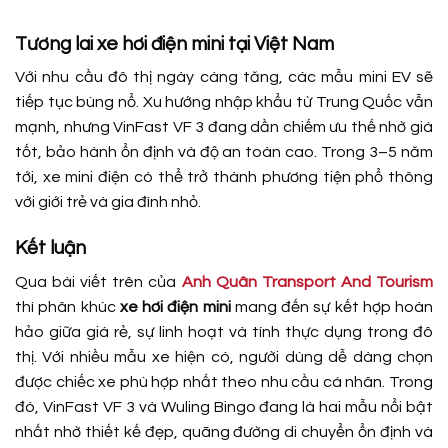
Tương lai xe hơi điện mini tại Việt Nam
Với nhu cầu đô thị ngày càng tăng, các mẫu mini EV sẽ
tiếp tục bùng nổ. Xu hướng nhập khẩu từ Trung Quốc vẫn
mạnh, nhưng VinFast VF 3 đang dần chiếm ưu thế nhờ giá
tốt, bảo hành ổn định và độ an toàn cao. Trong 3–5 năm
tới, xe mini điện có thể trở thành phương tiện phổ thông
với giới trẻ và gia đình nhỏ.
Kết luận
Qua bài viết trên của
Anh Quân Transport And Tourism
thì phân khúc
xe hơi điện mini
mang đến sự kết hợp hoàn
hảo giữa giá rẻ, sự linh hoạt và tính thực dụng trong đô
thị. Với nhiều mẫu xe hiện có, người dùng dễ dàng chọn
được chiếc xe phù hợp nhất theo nhu cầu cá nhân. Trong
đó, VinFast VF 3 và Wuling Bingo đang là hai mẫu nổi bật
nhất nhờ thiết kế đẹp, quãng đường di chuyển ổn định và