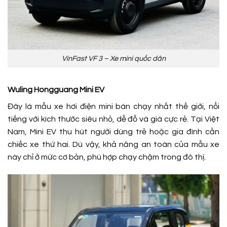
VinFast VF 3 – Xe mini quốc dân
Wuling Hongguang Mini EV
Đây là mẫu xe hơi điện mini bán chạy nhất thế giới, nổi
tiếng với kích thước siêu nhỏ, dễ đỗ và giá cực rẻ. Tại Việt
Nam, Mini EV thu hút người dùng trẻ hoặc gia đình cần
chiếc xe thứ hai. Dù vậy, khả năng an toàn của mẫu xe
này chỉ ở mức cơ bản, phù hợp chạy chậm trong đô thị.