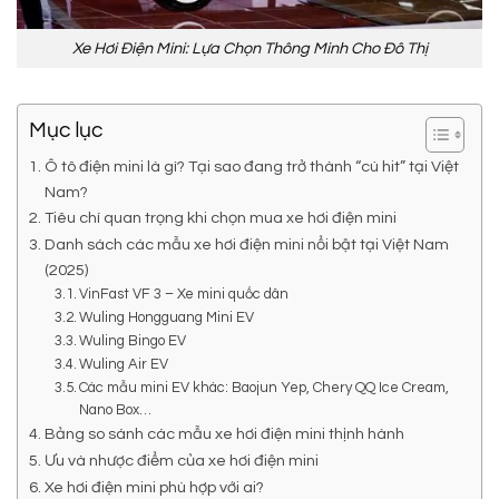
Xe Hơi Điện Mini: Lựa Chọn Thông Minh Cho Đô Thị
Mục lục
Ô tô điện mini là gì? Tại sao đang trở thành “cú hit” tại Việt
Nam?
Tiêu chí quan trọng khi chọn mua xe hơi điện mini
Danh sách các mẫu xe hơi điện mini nổi bật tại Việt Nam
(2025)
VinFast VF 3 – Xe mini quốc dân
Wuling Hongguang Mini EV
Wuling Bingo EV
Wuling Air EV
Các mẫu mini EV khác: Baojun Yep, Chery QQ Ice Cream,
Nano Box…
Bảng so sánh các mẫu xe hơi điện mini thịnh hành
Ưu và nhược điểm của xe hơi điện mini
Xe hơi điện mini phù hợp với ai?