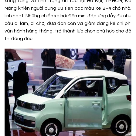
xăng tăng và tình trạng ùn tắc tại Hà Nội, TP.HCM, Đà
Nẵng khiến người dùng ưu tiên các mẫu xe 2–4 chỗ nhỏ,
linh hoạt. Những chiếc xe hơi điện mini đáp ứng đầy đủ nhu
cầu đi làm, đi chợ, đưa đón con và giảm đáng kể chi phí
vận hành hàng tháng, trở thành lựa chọn phù hợp cho đô
thị đông đúc.