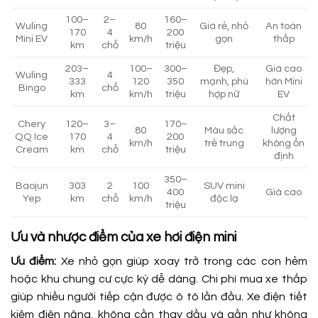
100–
2–
160–
Wuling
80
Giá rẻ, nhỏ
An toàn
170
4
200
Mini EV
km/h
gọn
thấp
km
chỗ
triệu
203–
100–
300–
Đẹp,
Giá cao
Wuling
4
333
120
350
mạnh, phù
hơn Mini
Bingo
chỗ
km
km/h
triệu
hợp nữ
EV
Chất
Chery
120–
3–
170–
80
Màu sắc
lượng
QQ Ice
170
4
200
km/h
trẻ trung
không ổn
Cream
km
chỗ
triệu
định
350–
Baojun
303
2
100
SUV mini
400
Giá cao
Yep
km
chỗ
km/h
độc lạ
triệu
Ưu và nhược điểm của xe hơi điện mini
Ưu điểm:
Xe nhỏ gọn giúp xoay trở trong các con hẻm
hoặc khu chung cư cực kỳ dễ dàng. Chi phí mua xe thấp
giúp nhiều người tiếp cận được ô tô lần đầu. Xe điện tiết
kiệm điện năng, không cần thay dầu và gần như không