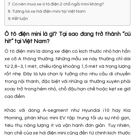
Có nên mua xe ô tô điện 2 chỗ ngồi mini không?
Tương lai xe hơi điện mini tại Việt Nam
Kết luận
Ô tô điện mini là gì? Tại sao đang trở thành “cú
hit” tại Việt Nam?
Ô tô điện mini là dòng xe điện có kích thước nhỏ hơn hẳn
xe cỡ A thông thường. Những mẫu xe này thường chỉ dài
từ 2,8–3,1 mét, chiều rộng khoảng 1,5 mét và trọng lượng
rất nhẹ. Đây là lựa chọn lý tưởng cho nhu cầu di chuyển
trong nội thành, đặc biệt với những ai thường xuyên phải
xoay trở trong hẻm nhỏ, chỗ đậu hạn chế hoặc kẹt xe giờ
cao điểm.
Khác với dòng A-segment như Hyundai i10 hay Kia
Morning, phân khúc mini EV tập trung tối ưu sự nhỏ gọn,
tiêu thụ năng lượng ít và vận hành đơn giản. Tuy nhiên,
hạn chế của xe hơi điện mini cũng đến từ chính kích thước