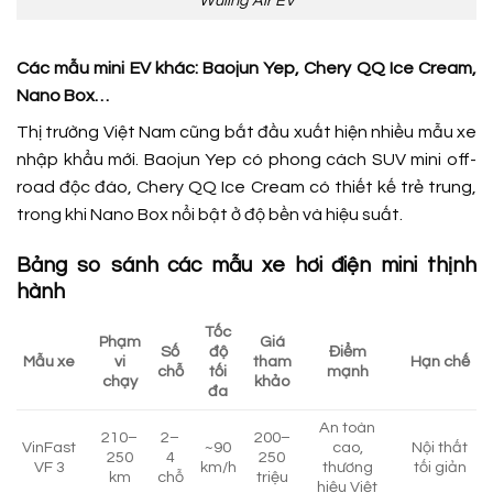
Wuling Air EV
Các mẫu mini EV khác: Baojun Yep, Chery QQ Ice Cream,
Nano Box…
Thị trường Việt Nam cũng bắt đầu xuất hiện nhiều mẫu xe
nhập khẩu mới. Baojun Yep có phong cách SUV mini off-
road độc đáo, Chery QQ Ice Cream có thiết kế trẻ trung,
trong khi Nano Box nổi bật ở độ bền và hiệu suất.
Bảng so sánh các mẫu xe hơi điện mini thịnh
hành
Tốc
Phạm
Giá
Số
độ
Điểm
Mẫu xe
vi
tham
Hạn chế
chỗ
tối
mạnh
chạy
khảo
đa
An toàn
210–
2–
200–
VinFast
~90
cao,
Nội thất
250
4
250
VF 3
km/h
thương
tối giản
km
chỗ
triệu
hiệu Việt