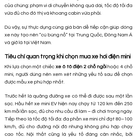
của chúng: phạm vi di chuyển không quá dài, tốc độ tối đa
vừa đủ cho đô thị và khoang cabin vừa phải.
Dù vậy, sự thực dụng cùng giá bán dễ tiếp cận giúp dòng
xe này tạo nên “cú bùng nổ” tại Trung Quốc, Đông Nam Á
và giờ là tại Việt Nam.
Tiêu chí quan trọng khi chọn mua xe hơi điện mini
Khi lựa chọn một chiếc
xe ô tô điện 2 chỗ ngồi
hoặc 4 chỗ
mini, người dùng nên xem xét những yếu tố sau để chọn
được mẫu xe phù hợp nhất.
Trước hết là quãng đường xe có thể đi được sau một lần
sạc. Hầu hết xe mini EV hiện nay chạy từ 120 km đến 250
km mỗi lần sạc, đủ cho nhu cầu đi làm – đi chơi trong ngày.
Tiếp theo là tốc độ tối đa: đa phần xe mini chỉ đạt 80–100
km/h, đủ cho đường nội đô nhưng không phù hợp chạy
cao tốc. Nội thất cũng là yếu tố đáng cân nhắc, bởi