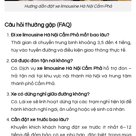
Hướng dẫn đặt xe limousine Hà Nội Cẩm Phả
Câu hỏi thường gặp (FAQ)
Đi xe limousine Hà Nội Cẩm Phả mất bao lâu?
Thời gian di chuyển trung bình khoảng 3,5 đến 4 tiếng,
tùy vào tuyến đường và điều kiện giao thông thực tế.
Có được đón tận nơi không?
Có. Dịch vụ
xe limousine Hà Nội Cẩm Phả
hỗ trợ đón –
trả tận nơi tại khu vực nội thành Hà Nội và trung tâm
thành phố Cẩm Phả.
Xe có dừng nghỉ giữa đường không?
Có. Lái xe sẽ linh hoạt dừng tại các trạm nghỉ tiện lợi để
hành khách nghỉ ngơi, ăn uống hoặc vệ sinh cá nhân.
Cần đặt xe trước bao lâu?
Khuyến khích khách hàng đặt xe trước ít nhất 6–12
tiếng để đảm bảo có xe phù hợp, đặc biệt trong mùa