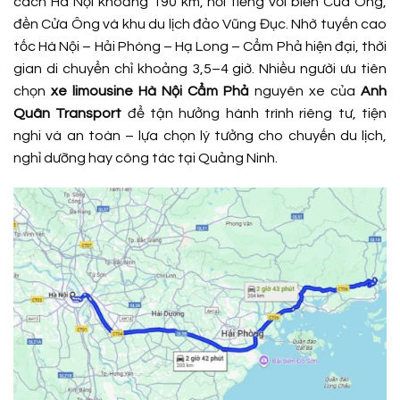
cách Hà Nội khoảng 190 km, nổi tiếng với biển Cửa Ông,
đền Cửa Ông và khu du lịch đảo Vũng Đục. Nhờ tuyến cao
tốc Hà Nội – Hải Phòng – Hạ Long – Cẩm Phả hiện đại, thời
gian di chuyển chỉ khoảng 3,5–4 giờ. Nhiều người ưu tiên
chọn
xe limousine Hà Nội Cẩm Phả
nguyên xe của
Anh
Quân Transport
để tận hưởng hành trình riêng tư, tiện
nghi và an toàn – lựa chọn lý tưởng cho chuyến du lịch,
nghỉ dưỡng hay công tác tại Quảng Ninh.