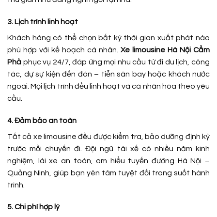
3. Lịch trình linh hoạt
Khách hàng có thể chọn bất kỳ thời gian xuất phát nào
phù hợp với kế hoạch cá nhân.
Xe limousine Hà Nội Cẩm
Phả
phục vụ 24/7, đáp ứng mọi nhu cầu từ đi du lịch, công
tác, dự sự kiện đến đón – tiễn sân bay hoặc khách nước
ngoài. Mọi lịch trình đều linh hoạt và cá nhân hóa theo yêu
cầu.
4. Đảm bảo an toàn
Tất cả xe limousine đều được kiểm tra, bảo dưỡng định kỳ
trước mỗi chuyến đi. Đội ngũ tài xế có nhiều năm kinh
nghiệm, lái xe an toàn, am hiểu tuyến đường Hà Nội –
Quảng Ninh, giúp bạn yên tâm tuyệt đối trong suốt hành
trình.
5. Chi phí hợp lý