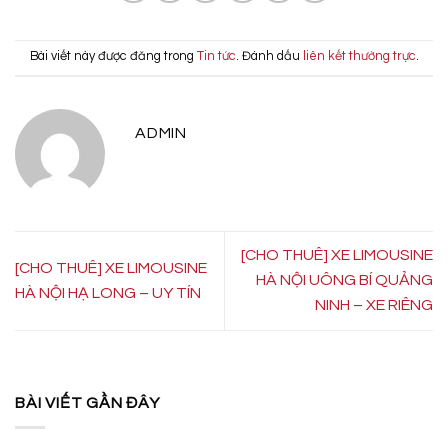
Bài viết này được đăng trong
Tin tức
. Đánh dấu
liên kết thường trực
.
ADMIN
[CHO THUÊ] XE LIMOUSINE
[CHO THUÊ] XE LIMOUSINE
HÀ NỘI UÔNG BÍ QUẢNG
HÀ NỘI HẠ LONG – UY TÍN
NINH – XE RIÊNG
BÀI VIẾT GẦN ĐÂY