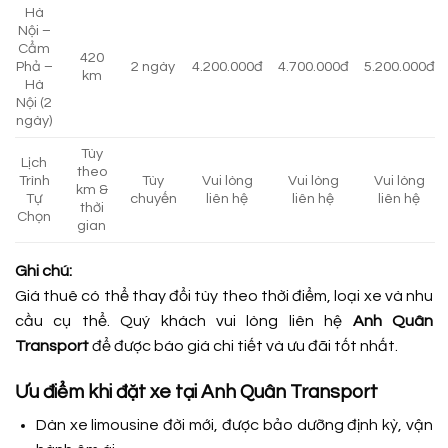
Hà
Nội –
Cẩm
420
Phả –
2 ngày
4.200.000đ
4.700.000đ
5.200.000đ
km
Hà
Nội (2
ngày)
Tùy
Lịch
theo
Trình
Tùy
Vui lòng
Vui lòng
Vui lòng
km &
Tự
chuyến
liên hệ
liên hệ
liên hệ
thời
Chọn
gian
Ghi chú:
Giá thuê có thể thay đổi tùy theo thời điểm, loại xe và nhu
cầu cụ thể. Quý khách vui lòng liên hệ
Anh Quân
Transport
để được báo giá chi tiết và ưu đãi tốt nhất.
Ưu điểm khi đặt xe tại Anh Quân Transport
Dàn xe limousine đời mới, được bảo dưỡng định kỳ, vận