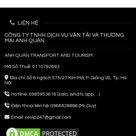
Đi
Siêu
Phuket
Tiết
Thái
Kiệm
Lan
LIÊN HỆ
Cho
Người
Đi
CÔNG TY TNHH DỊCH VỤ VẬN TẢI VÀ THƯƠNG
Lần
MẠI ANH QUÂN
Đầu
ANH QUÂN TRANSPORT AND TOURISM
Mã Số Thuế: 0110792693
Địa chỉ: Số 6 ngách 575/27 Kim Mã, P. Giảng Võ, Tp. Hà
Nội
Hotline: 0985953616 (zalo, whats app,…)
Điện thoại liên hệ: 0966428886 (Mr. Duy)
Email: xevip247@gmail.com