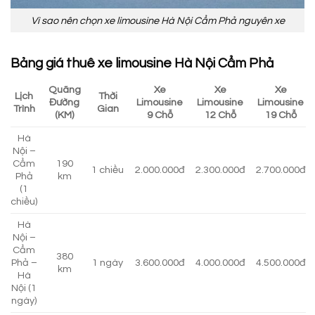
Vì sao nên chọn xe limousine Hà Nội Cẩm Phả nguyên xe
Bảng giá thuê xe limousine Hà Nội Cẩm Phả
Quãng
Xe
Xe
Xe
Lịch
Thời
Đường
Limousine
Limousine
Limousine
Trình
Gian
(KM)
9 Chỗ
12 Chỗ
19 Chỗ
Hà
Nội –
Cẩm
190
1 chiều
2.000.000đ
2.300.000đ
2.700.000đ
Phả
km
(1
chiều)
Hà
Nội –
Cẩm
380
Phả –
1 ngày
3.600.000đ
4.000.000đ
4.500.000đ
km
Hà
Nội (1
ngày)