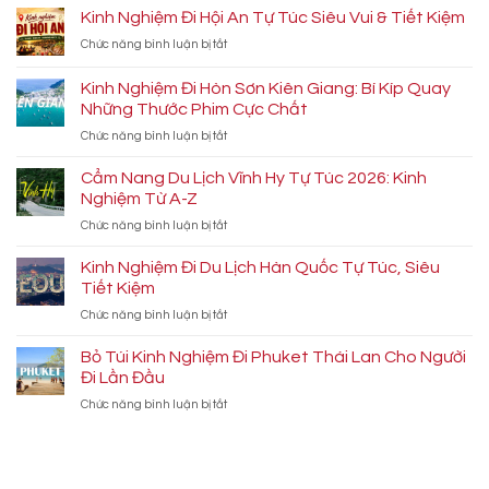
Kinh Nghiệm Đi Hội An Tự Túc Siêu Vui & Tiết Kiệm
ở
Chức năng bình luận bị tắt
Kinh
Nghiệm
Kinh Nghiệm Đi Hòn Sơn Kiên Giang: Bí Kíp Quay
Đi
Những Thước Phim Cực Chất
Hội
ở
Chức năng bình luận bị tắt
An
Kinh
Tự
Nghiệm
Túc
Cẩm Nang Du Lịch Vĩnh Hy Tự Túc 2026: Kinh
Đi
Siêu
Nghiệm Từ A-Z
Hòn
Vui
ở
Chức năng bình luận bị tắt
Sơn
&
Cẩm
Kiên
Tiết
Nang
Kinh Nghiệm Đi Du Lịch Hàn Quốc Tự Túc, Siêu
Giang:
Kiệm
Du
Bí
Tiết Kiệm
Lịch
Kíp
ở
Chức năng bình luận bị tắt
Vĩnh
Quay
Kinh
Hy
Những
Nghiệm
Bỏ Túi Kinh Nghiệm Đi Phuket Thái Lan Cho Người
Tự
Thước
Đi
Túc
Đi Lần Đầu
Phim
Du
2026:
Cực
ở
Chức năng bình luận bị tắt
Lịch
Kinh
Chất
Bỏ
Hàn
Nghiệm
Túi
Quốc
Từ
Kinh
Tự
A-
Nghiệm
Túc,
Z