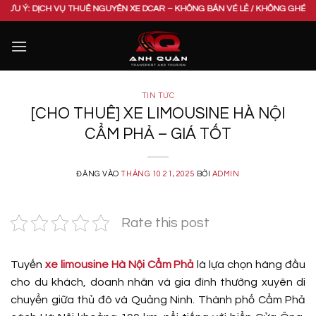
Bỏ
ỊCH VỤ THUÊ NGUYÊN XE DCAR – KHÔNG BÁN VÉ LẺ / KHÔNG GHÉP CHUNG XE. 
qua
nội
dung
TIN TỨC
[CHO THUÊ] XE LIMOUSINE HÀ NỘI
CẨM PHẢ – GIÁ TỐT
ĐĂNG VÀO
THÁNG 10 21, 2025
BỞI
ADMIN
Rate this post
Tuyến
xe limousine Hà Nội Cẩm Phả
là lựa chọn hàng đầu
cho du khách, doanh nhân và gia đình thường xuyên di
chuyển giữa thủ đô và Quảng Ninh. Thành phố Cẩm Phả