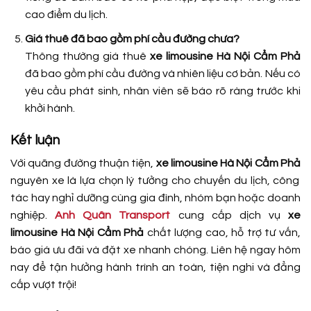
cao điểm du lịch.
Giá thuê đã bao gồm phí cầu đường chưa?
Thông thường giá thuê
xe limousine Hà Nội Cẩm Phả
đã bao gồm phí cầu đường và nhiên liệu cơ bản. Nếu có
yêu cầu phát sinh, nhân viên sẽ báo rõ ràng trước khi
khởi hành.
Kết luận
Với quãng đường thuận tiện,
xe limousine Hà Nội Cẩm Phả
nguyên xe là lựa chọn lý tưởng cho chuyến du lịch, công
tác hay nghỉ dưỡng cùng gia đình, nhóm bạn hoặc doanh
nghiệp.
Anh Quân Transport
cung cấp dịch vụ
xe
limousine Hà Nội Cẩm Phả
chất lượng cao, hỗ trợ tư vấn,
báo giá ưu đãi và đặt xe nhanh chóng. Liên hệ ngay hôm
nay để tận hưởng hành trình an toàn, tiện nghi và đẳng
cấp vượt trội!