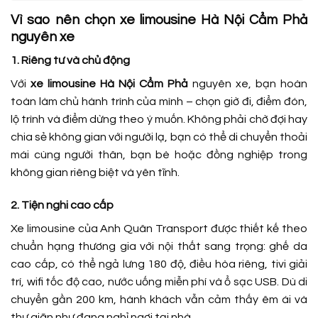
Vì sao nên chọn xe limousine Hà Nội Cẩm Phả
nguyên xe
1. Riêng tư và chủ động
Với
xe limousine Hà Nội Cẩm Phả
nguyên xe, bạn hoàn
toàn làm chủ hành trình của mình – chọn giờ đi, điểm đón,
lộ trình và điểm dừng theo ý muốn. Không phải chờ đợi hay
chia sẻ không gian với người lạ, bạn có thể di chuyển thoải
mái cùng người thân, bạn bè hoặc đồng nghiệp trong
không gian riêng biệt và yên tĩnh.
2. Tiện nghi cao cấp
Xe limousine của Anh Quân Transport được thiết kế theo
chuẩn hạng thương gia với nội thất sang trọng: ghế da
cao cấp, có thể ngả lưng 180 độ, điều hòa riêng, tivi giải
trí, wifi tốc độ cao, nước uống miễn phí và ổ sạc USB. Dù di
chuyển gần 200 km, hành khách vẫn cảm thấy êm ái và
thư giãn như đang nghỉ ngơi tại nhà.