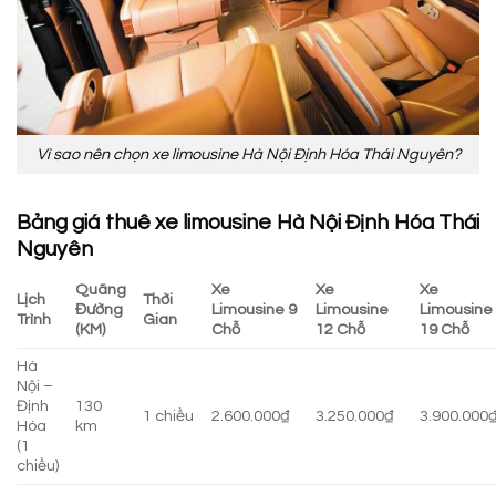
Vì sao nên chọn xe limousine Hà Nội Định Hóa Thái Nguyên?
Bảng giá thuê xe limousine Hà Nội Định Hóa Thái
Nguyên
Quãng
Xe
Xe
Xe
Lịch
Thời
Đường
Limousine 9
Limousine
Limousine
Trình
Gian
(KM)
Chỗ
12 Chỗ
19 Chỗ
Hà
Nội –
Định
130
1 chiều
2.600.000₫
3.250.000₫
3.900.000
Hóa
km
(1
chiều)