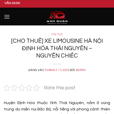
Bỏ
24.
qua
nội
dung
TIN TỨC
[CHO THUÊ] XE LIMOUSINE HÀ NỘI
ĐỊNH HÓA THÁI NGUYÊN –
NGUYÊN CHIẾC
ĐĂNG VÀO
THÁNG 9 17, 2025
BỞI
ADMIN
Rate this post
Huyện Định Hóa thuộc tỉnh Thái Nguyên, nằm ở vùng
trung du miền núi Bắc Bộ, nổi tiếng với phong cảnh thiên