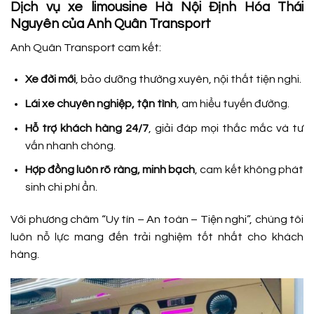
Dịch vụ xe limousine Hà Nội Định Hóa Thái
Nguyên của Anh Quân Transport
Anh Quân Transport cam kết:
Xe đời mới
, bảo dưỡng thường xuyên, nội thất tiện nghi.
Lái xe chuyên nghiệp, tận tình
, am hiểu tuyến đường.
Hỗ trợ khách hàng 24/7
, giải đáp mọi thắc mắc và tư
vấn nhanh chóng.
Hợp đồng luôn rõ ràng, minh bạch
, cam kết không phát
sinh chi phí ẩn.
Với phương châm “Uy tín – An toàn – Tiện nghi”, chúng tôi
luôn nỗ lực mang đến trải nghiệm tốt nhất cho khách
hàng.