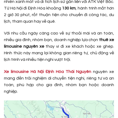
nhiên xanh mát và di tích lịch sử gắn liền với ATK Việt Bắc.
Từ Hà Nội đi Định Hóa khoảng
130 km
, hành trình mất hơn
2 giờ 30 phút, rất thuận tiện cho chuyến đi công tác, du
lịch, tham quan hay về quê.
Với nhu cầu ngày càng cao về sự thoải mái và an toàn,
nhiều gia đình, nhóm bạn, doanh nghiệp lựa chọn
thuê xe
limousine nguyên xe
thay vì đi xe khách hoặc xe ghép.
Hình thức này mang lại không gian riêng tư, chủ động về
lịch trình và nhiều tiện nghi vượt trội.
Xe limousine Hà Nội Định Hóa Thái Nguyên
nguyên xe
mang đến trải nghiệm di chuyển tiện nghi, riêng tư và an
toàn, phù hợp cho gia đình, nhóm bạn hoặc doanh
nghiệp.