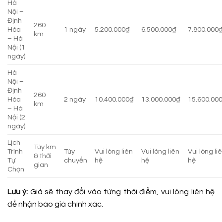
Hà
Nội –
Định
260
Hóa
1 ngày
5.200.000₫
6.500.000₫
7.800.000
km
– Hà
Nội (1
ngày)
Hà
Nội –
Định
260
Hóa
2 ngày
10.400.000₫
13.000.000₫
15.600.00
km
– Hà
Nội (2
ngày)
Lịch
Tùy km
Trình
Tùy
Vui lòng liên
Vui lòng liên
Vui lòng li
& thời
Tự
chuyến
hệ
hệ
hệ
gian
Chọn
Lưu ý:
Giá sẽ thay đổi vào từng thời điểm, vui lòng liên hệ
để nhận báo giá chính xác.