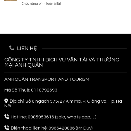
2026:
Cực
ở
Chức năng bình luận bị tắt
Lịch
Kinh
Chất
Bỏ
Hàn
Nghiệm
Túi
Quốc
Từ
Kinh
Tự
A-
Nghiệm
Túc,
Z
Đi
Siêu
Phuket
Tiết
Thái
Kiệm
Lan
LIÊN HỆ
Cho
Người
Đi
CÔNG TY TNHH DỊCH VỤ VẬN TẢI VÀ THƯƠNG
Lần
MẠI ANH QUÂN
Đầu
ANH QUÂN TRANSPORT AND TOURISM
Mã Số Thuế: 0110792693
Địa chỉ: Số 6 ngách 575/27 Kim Mã, P. Giảng Võ, Tp. Hà
Nội
Hotline: 0985953616 (zalo, whats app,…)
Điện thoại liên hệ: 0966428886 (Mr. Duy)