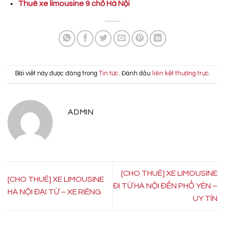
Thuê xe limousine 9 chỗ Hà Nội
Bài viết này được đăng trong
Tin tức
. Đánh dấu
liên kết thường trực
.
ADMIN
[CHO THUÊ] XE LIMOUSINE
[CHO THUÊ] XE LIMOUSINE
ĐI TỪ HÀ NỘI ĐẾN PHỔ YÊN –
HÀ NỘI ĐẠI TỪ – XE RIÊNG
UY TÍN