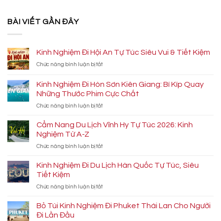
BÀI VIẾT GẦN ĐÂY
Kinh Nghiệm Đi Hội An Tự Túc Siêu Vui & Tiết Kiệm
ở
Chức năng bình luận bị tắt
Kinh
Nghiệm
Kinh Nghiệm Đi Hòn Sơn Kiên Giang: Bí Kíp Quay
Đi
Những Thước Phim Cực Chất
Hội
ở
Chức năng bình luận bị tắt
An
Kinh
Tự
Nghiệm
Túc
Cẩm Nang Du Lịch Vĩnh Hy Tự Túc 2026: Kinh
Đi
Siêu
Nghiệm Từ A-Z
Hòn
Vui
ở
Chức năng bình luận bị tắt
Sơn
&
Cẩm
Kiên
Tiết
Nang
Kinh Nghiệm Đi Du Lịch Hàn Quốc Tự Túc, Siêu
Giang:
Kiệm
Du
Bí
Tiết Kiệm
Lịch
Kíp
ở
Chức năng bình luận bị tắt
Vĩnh
Quay
Kinh
Hy
Những
Nghiệm
Bỏ Túi Kinh Nghiệm Đi Phuket Thái Lan Cho Người
Tự
Thước
Đi
Túc
Đi Lần Đầu
Phim
Du