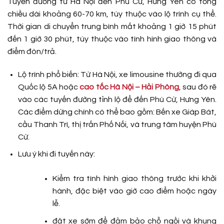
Tuyến đường từ Hà Nội đến Phù Cừ, Hưng Yên có tổng
chiều dài khoảng 60-70 km, tùy thuộc vào lộ trình cụ thể.
Thời gian di chuyển trung bình mất khoảng 1 giờ 15 phút
đến 1 giờ 30 phút, tùy thuộc vào tình hình giao thông và
điểm đón/trả.
Lộ trình phổ biến: Từ Hà Nội, xe limousine thường đi qua
Quốc lộ 5A hoặc
cao tốc Hà Nội – Hải Phòng
, sau đó rẽ
vào các tuyến đường tỉnh lộ để đến Phù Cừ, Hưng Yên.
Các điểm dừng chính có thể bao gồm: Bến xe Giáp Bát,
cầu Thanh Trì, thị trấn Phố Nối, và trung tâm huyện Phù
Cừ.
Lưu ý khi đi tuyến này:
Kiểm tra tình hình giao thông trước khi khởi
hành, đặc biệt vào giờ cao điểm hoặc ngày
lễ.
đặt xe sớm để đảm bảo chỗ ngồi và khung