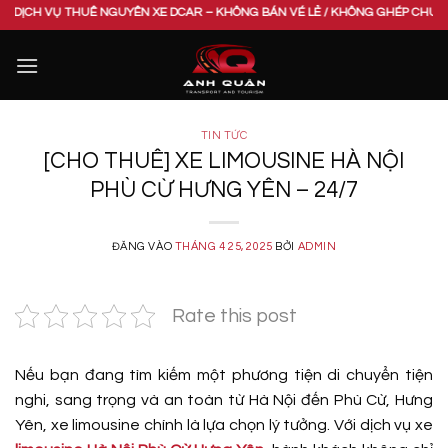
Bỏ
Ê NGUYÊN XE DCAR – KHÔNG BÁN VÉ LẺ / KHÔNG GHÉP CHUNG XE. VUI LÒNG L
qua
nội
dung
TIN TỨC
[CHO THUÊ] XE LIMOUSINE HÀ NỘI
PHÙ CỪ HƯNG YÊN – 24/7
ĐĂNG VÀO
THÁNG 4 25, 2025
BỞI
ADMIN
Rate this post
Nếu bạn đang tìm kiếm một phương tiện di chuyển tiện
nghi, sang trọng và an toàn từ Hà Nội đến Phù Cừ, Hưng
Yên, xe limousine chính là lựa chọn lý tưởng. Với dịch vụ xe