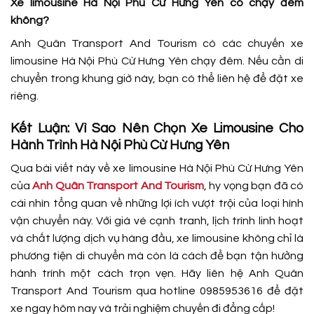
Xe limousine Hà Nội Phù Cừ Hưng Yên có chạy đêm
không?
Anh Quân Transport And Tourism có các chuyến xe
limousine Hà Nội Phù Cừ Hưng Yên chạy đêm. Nếu cần di
chuyển trong khung giờ này, bạn có thể liên hệ để đặt xe
riêng.
Kết Luận: Vì Sao Nên Chọn Xe Limousine Cho
Hành Trình Hà Nội Phù Cừ Hưng Yên
Qua bài viết này về xe limousine Hà Nội Phù Cừ Hưng Yên
của
Anh Quân Transport And Tourism
, hy vọng bạn đã có
cái nhìn tổng quan về những lợi ích vượt trội của loại hình
vận chuyển này. Với giá vé cạnh tranh, lịch trình linh hoạt
và chất lượng dịch vụ hàng đầu, xe limousine không chỉ là
phương tiện di chuyển mà còn là cách để bạn tận hưởng
hành trình một cách trọn vẹn. Hãy liên hệ Anh Quân
Transport And Tourism qua hotline 0985953616 để đặt
xe ngay hôm nay và trải nghiệm chuyến đi đẳng cấp!