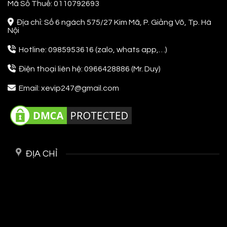
Mã Số Thuế: 0110792693
Địa chỉ: Số 6 ngách 575/27 Kim Mã, P. Giảng Võ, Tp. Hà
Nội
Hotline: 0985953616 (zalo, whats app,…)
Điện thoại liên hệ: 0966428886 (Mr. Duy)
Email: xevip247@gmail.com
ĐỊA CHỈ