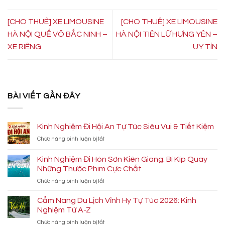
[CHO THUÊ] XE LIMOUSINE
[CHO THUÊ] XE LIMOUSINE
HÀ NỘI QUẾ VÕ BẮC NINH –
HÀ NỘI TIÊN LỮ HƯNG YÊN –
XE RIÊNG
UY TÍN
BÀI VIẾT GẦN ĐÂY
Kinh Nghiệm Đi Hội An Tự Túc Siêu Vui & Tiết Kiệm
ở
Chức năng bình luận bị tắt
Kinh
Nghiệm
Kinh Nghiệm Đi Hòn Sơn Kiên Giang: Bí Kíp Quay
Đi
Những Thước Phim Cực Chất
Hội
ở
Chức năng bình luận bị tắt
An
Kinh
Tự
Nghiệm
Túc
Cẩm Nang Du Lịch Vĩnh Hy Tự Túc 2026: Kinh
Đi
Siêu
Nghiệm Từ A-Z
Hòn
Vui
ở
Chức năng bình luận bị tắt
Sơn
&