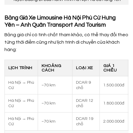
Bảng Giá
Xe Limousine Hà Nội Phù Cừ Hưng
Yên
– Anh Quân Transport And Tourism
Bảng giá chỉ có tính chất tham khảo, có thể thay đổi theo
từng thời điểm cũng như lịch trình di chuyển của khách
hàng:
KHOẢNG
GIÁ 1
LỊCH TRÌNH
LOẠI XE
CÁCH
CHIỀU
Hà Nội → Phù
DCAR 9
~70 km
1.500.000đ
Cừ
chỗ
Hà Nội → Phù
DCAR 12
~70 km
1.800.000đ
Cừ
chỗ
Hà Nội → Phù
DCAR 19
~70 km
2.000.000đ
Cừ
chỗ