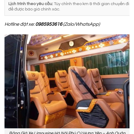
Lịch trình theo yêu cầu:
Tùy chỉnh theo km & thời gian chuyến đi. Vu
để được báo giá chính xác.
Hotline đặt xe:
0985953616
(Zalo/WhatsApp)
Bảng Giá Xe Limousine Hà Nội Phù Cừ Hưng Yên – Anh Quân