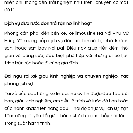
miễn phí, mang đến trải nghiệm như trên “chuyên cơ mặt
đất”.
Dịch vụ đưa rước đón trả tận nơi linh hoạt
Không cần phải đến bến xe, xe limousine Hà Nội Phù Cừ
Hưng Yên cung cấp dịch vụ đón trả tận nơi tại nhà, khách
sạn, hoặc sân bay Nội Bài. Điều này giúp tiết kiệm thời
gian và công sức, đặc biệt phù hợp với những ai có lịch
trình bận rộn hoặc đi cùng gia đình.
Đội ngũ tài xế giàu kinh nghiệp và chuyên nghiệp, tác
phong lịch sự
Tài xế của các hãng xe limousine uy tín được đào tạo bài
bản, giàu kinh nghiệm, am hiểu lộ trình và luôn đặt an toàn
của hành khách lên hàng đầu. Thái độ phục vụ lịch sự, tận
tâm cũng là yếu tố giúp hành khách cảm thấy hài lòng
trong suốt hành trình.