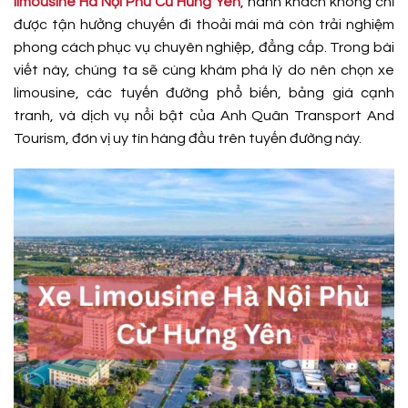
limousine Hà Nội Phù Cừ Hưng Yên
, hành khách không chỉ
được tận hưởng chuyến đi thoải mái mà còn trải nghiệm
phong cách phục vụ chuyên nghiệp, đẳng cấp. Trong bài
viết này, chúng ta sẽ cùng khám phá lý do nên chọn xe
limousine, các tuyến đường phổ biến, bảng giá cạnh
tranh, và dịch vụ nổi bật của Anh Quân Transport And
Tourism, đơn vị uy tín hàng đầu trên tuyến đường này.