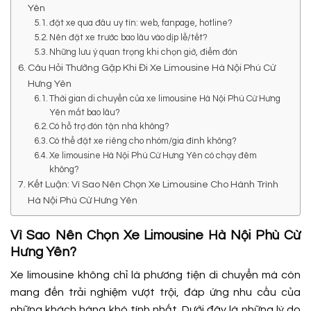
Yên
đặt xe qua đâu uy tín: web, fanpage, hotline?
Nên đặt xe trước bao lâu vào dịp lễ/tết?
Những lưu ý quan trọng khi chọn giờ, điểm đón
Câu Hỏi Thường Gặp Khi Đi Xe Limousine Hà Nội Phù Cừ
Hưng Yên
Thời gian di chuyển của xe limousine Hà Nội Phù Cừ Hưng
Yên mất bao lâu?
Có hỗ trợ đón tận nhà không?
Có thể đặt xe riêng cho nhóm/gia đình không?
Xe limousine Hà Nội Phù Cừ Hưng Yên có chạy đêm
không?
Kết Luận: Vì Sao Nên Chọn Xe Limousine Cho Hành Trình
Hà Nội Phù Cừ Hưng Yên
Vì Sao Nên Chọn Xe Limousine Hà Nội Phù Cừ
Hưng Yên?
Xe limousine không chỉ là phương tiện di chuyển mà còn
mang đến trải nghiệm vượt trội, đáp ứng nhu cầu của
những khách hàng khó tính nhất. Dưới đây là những lý do