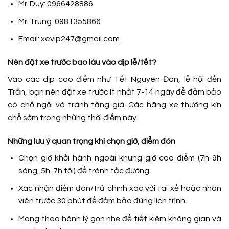
Mr. Duy: 0966428886
Mr. Trung: 0981355866
Email: xevip247@gmail.com
Nên đặt xe trước bao lâu vào dịp lễ/tết?
Vào các dịp cao điểm như Tết Nguyên Đán, lễ hội đền
Trần, bạn nên đặt xe trước ít nhất 7-14 ngày để đảm bảo
có chỗ ngồi và tránh tăng giá. Các hãng xe thường kín
chỗ sớm trong những thời điểm này.
Những lưu ý quan trọng khi chọn giờ, điểm đón
Chọn giờ khởi hành ngoài khung giờ cao điểm (7h-9h
sáng, 5h-7h tối) để tránh tắc đường.
Xác nhận điểm đón/trả chính xác với tài xế hoặc nhân
viên trước 30 phút để đảm bảo đúng lịch trình.
Mang theo hành lý gọn nhẹ để tiết kiệm không gian và