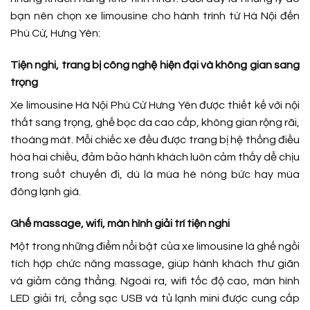
bạn nên chọn xe limousine cho hành trình từ Hà Nội đến
Phù Cừ, Hưng Yên:
Tiện nghi, trang bị công nghệ hiện đại và không gian sang
trọng
Xe limousine Hà Nội Phù Cừ Hưng Yên được thiết kế với nội
thất sang trọng, ghế bọc da cao cấp, không gian rộng rãi,
thoáng mát. Mỗi chiếc xe đều được trang bị hệ thống điều
hòa hai chiều, đảm bảo hành khách luôn cảm thấy dễ chịu
trong suốt chuyến đi, dù là mùa hè nóng bức hay mùa
đông lạnh giá.
Ghế massage, wifi, màn hình giải trí tiện nghi
Một trong những điểm nổi bật của xe limousine là ghế ngồi
tích hợp chức năng massage, giúp hành khách thư giãn
và giảm căng thẳng. Ngoài ra, wifi tốc độ cao, màn hình
LED giải trí, cổng sạc USB và tủ lạnh mini được cung cấp