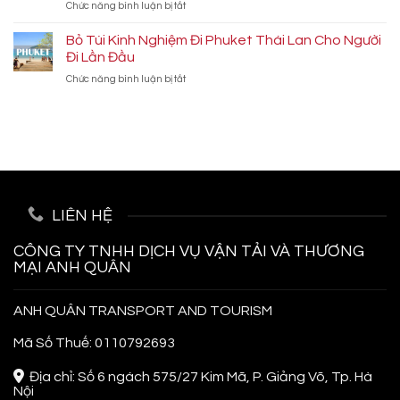
ở
Chức năng bình luận bị tắt
Vĩnh
Quay
Kinh
Hy
Những
Nghiệm
Bỏ Túi Kinh Nghiệm Đi Phuket Thái Lan Cho Người
Tự
Thước
Đi
Túc
Đi Lần Đầu
Phim
Du
2026:
Cực
ở
Chức năng bình luận bị tắt
Lịch
Kinh
Chất
Bỏ
Hàn
Nghiệm
Túi
Quốc
Từ
Kinh
Tự
A-
Nghiệm
Túc,
Z
Đi
Siêu
Phuket
Tiết
Thái
Kiệm
Lan
LIÊN HỆ
Cho
Người
Đi
CÔNG TY TNHH DỊCH VỤ VẬN TẢI VÀ THƯƠNG
Lần
MẠI ANH QUÂN
Đầu
ANH QUÂN TRANSPORT AND TOURISM
Mã Số Thuế: 0110792693
Địa chỉ: Số 6 ngách 575/27 Kim Mã, P. Giảng Võ, Tp. Hà
Nội