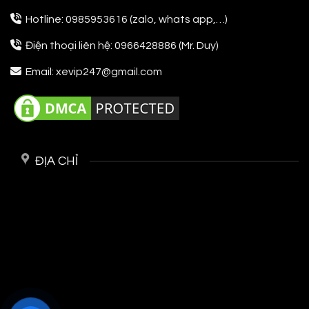
Hotline: 0985953616 (zalo, whats app,…)
Điện thoại liên hệ: 0966428886 (Mr. Duy)
Email: xevip247@gmail.com
ĐỊA CHỈ