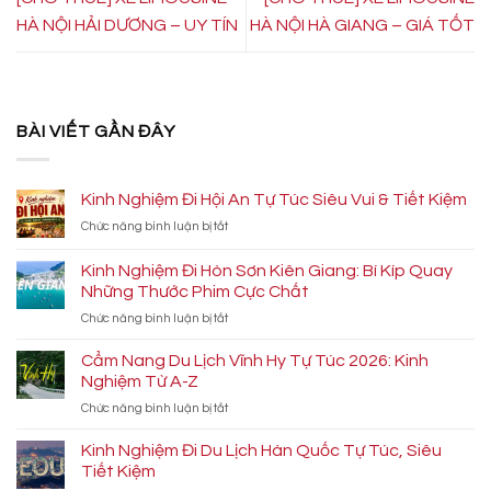
HÀ NỘI HẢI DƯƠNG – UY TÍN
HÀ NỘI HÀ GIANG – GIÁ TỐT
BÀI VIẾT GẦN ĐÂY
Kinh Nghiệm Đi Hội An Tự Túc Siêu Vui & Tiết Kiệm
ở
Chức năng bình luận bị tắt
Kinh
Nghiệm
Kinh Nghiệm Đi Hòn Sơn Kiên Giang: Bí Kíp Quay
Đi
Những Thước Phim Cực Chất
Hội
ở
Chức năng bình luận bị tắt
An
Kinh
Tự
Nghiệm
Túc
Cẩm Nang Du Lịch Vĩnh Hy Tự Túc 2026: Kinh
Đi
Siêu
Nghiệm Từ A-Z
Hòn
Vui
ở
Chức năng bình luận bị tắt
Sơn
&
Cẩm
Kiên
Tiết
Nang
Kinh Nghiệm Đi Du Lịch Hàn Quốc Tự Túc, Siêu
Giang:
Kiệm
Du
Bí
Tiết Kiệm
Lịch
Kíp