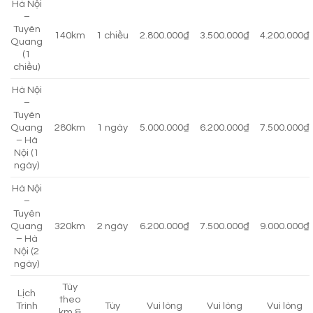
Hà Nội
–
Tuyên
140km
1 chiều
2.800.000₫
3.500.000₫
4.200.000₫
Quang
(1
chiều)
Hà Nội
–
Tuyên
Quang
280km
1 ngày
5.000.000₫
6.200.000₫
7.500.000₫
– Hà
Nội (1
ngày)
Hà Nội
–
Tuyên
Quang
320km
2 ngày
6.200.000₫
7.500.000₫
9.000.000₫
– Hà
Nội (2
ngày)
Tùy
Lịch
theo
Trình
Tùy
Vui lòng
Vui lòng
Vui lòng
km &