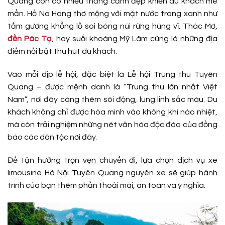
Quang còn có nhiều thắng cảnh đẹp khiến du khách mê
mẩn. Hồ Na Hang thơ mộng với mặt nước trong xanh như
tấm gương khổng lồ soi bóng núi rừng hùng vĩ. Thác Mơ,
đền Pác Tạ
, hay suối khoáng Mỹ Lâm cũng là những địa
điểm nổi bật thu hút du khách.
Vào mỗi dịp lễ hội, đặc biệt là Lễ hội Trung thu Tuyên
Quang – được mệnh danh là “Trung thu lớn nhất Việt
Nam”, nơi đây càng thêm sôi động, lung linh sắc màu. Du
khách không chỉ được hòa mình vào không khí náo nhiệt,
mà còn trải nghiệm những nét văn hóa độc đáo của đồng
bào các dân tộc nơi đây.
Để tận hưởng trọn vẹn chuyến đi, lựa chọn dịch vụ xe
limousine Hà Nội Tuyên Quang nguyên xe sẽ giúp hành
trình của bạn thêm phần thoải mái, an toàn và ý nghĩa.