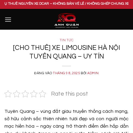
Bỏ
NGUYÊN XE DCAR – KHÔNG BÁN VÉ LẺ / KHÔNG GHÉP CHUNG XE. VUI LÒNG LIÊ
qua
nội
dung
TIN TỨC
[CHO THUÊ] XE LIMOUSINE HÀ NỘI
TUYÊN QUANG – UY TÍN
ĐĂNG VÀO
THÁNG 9 8, 2025
BỞI
ADMIN
Rate this post
Tuyên Quang – vùng đất giàu truyền thống cách mạng,
sở hữu cảnh sắc thiên nhiên tươi đẹp và con người mộc
mạc hiền hòa – ngày càng trở thành điểm đến hấp dẫn