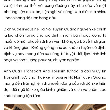
và lộ trình cụ thể. Với cung đường này, nhu cầu về một
phương tiện an toàn, tiện nghi và riêng tư là điều mà nhiều
khách hàng đặt lên hàng đầu.
Dịch vụ xe limousine Hà Nội Tuyên Quang nguyên xe chính
là lựa chọn tối ưu cho gia đình, nhóm bạn hoặc công ty
muốn có một chuyến đi trọn vẹn, không gò bó về thời gian
và không gian. Không giống như xe khách tuyến cố định,
dịch vụ này mang đến sự riêng tư tuyệt đối, lịch trình linh
hoạt và chất lượng phục vụ chuyên nghiệp.
Anh Quân Transport And Tourism tự hào là đơn vị uy tín
trong lĩnh vực cho thuê xe limousine Hà Nội Tuyên Quang,
mang đến trải nghiệm di chuyển đẳng cấp với dàn xe hiện
đại, đội ngũ lái xe giàu kinh nghiệm và dịch vụ chăm sóc
khách hàng tận tâm.