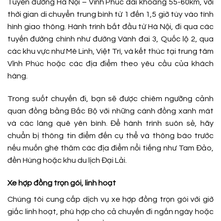
Tuyến đường Hà Nội – Vĩnh Phúc dài khoảng 55-60km, với
thời gian di chuyển trung bình từ 1 đến 1,5 giờ tùy vào tình
hình giao thông. Hành trình bắt đầu từ Hà Nội, đi qua các
tuyến đường chính như đường Vành đai 3, Quốc lộ 2, qua
các khu vực như Mê Linh, Việt Trì, và kết thúc tại trung tâm
Vĩnh Phúc hoặc các địa điểm theo yêu cầu của khách
hàng.
Trong suốt chuyến đi, bạn sẽ được chiêm ngưỡng cảnh
quan đồng bằng Bắc Bộ với những cánh đồng xanh mát
và các làng quê yên bình. Để hành trình suôn sẻ, hãy
chuẩn bị thông tin điểm đến cụ thể và thông báo trước
nếu muốn ghé thăm các địa điểm nổi tiếng như Tam Đảo,
đền Hùng hoặc khu du lịch Đại Lải.
Xe hợp đồng trọn gói, linh hoạt
Chúng tôi cung cấp dịch vụ xe hợp đồng trọn gói với giờ
giấc linh hoạt, phù hợp cho cả chuyến đi ngắn ngày hoặc