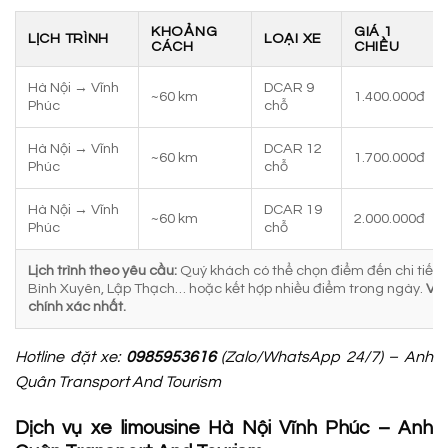
KHOẢNG
GIÁ 1
LỊCH TRÌNH
LOẠI XE
CÁCH
CHIỀU
Hà Nội → Vĩnh
DCAR 9
~60 km
1.400.000đ
Phúc
chỗ
Hà Nội → Vĩnh
DCAR 12
~60 km
1.700.000đ
Phúc
chỗ
Hà Nội → Vĩnh
DCAR 19
~60 km
2.000.000đ
Phúc
chỗ
Lịch trình theo yêu cầu:
Quý khách có thể chọn điểm đến chi tiết t
Bình Xuyên, Lập Thạch… hoặc kết hợp nhiều điểm trong ngày.
Vui
chính xác nhất.
Hotline đặt xe:
0985953616
(Zalo/WhatsApp 24/7) – Anh
Quân Transport And Tourism
Dịch vụ xe limousine Hà Nội Vĩnh Phúc – Anh