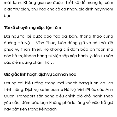
mát lạnh. Không gian xe được thiết kế để mang lại cảm
giác thư giãn, phù hợp cho cả cá nhân, gia đình hay nhóm
bạn.
Tài xế chuyên nghiệp, tận tâm
Đội ngũ tài xế được đào tạo bài bản, thông thạo cung
đường Hà Nội – Vĩnh Phúc, luôn đúng giờ và có thái độ
phục vụ thân thiện. Họ không chỉ đảm bảo an toàn mà
còn hỗ trợ khách hàng từ việc sắp xếp hành lý đến tư vấn
các điểm dừng chân thú vị.
Giờ giấc linh hoạt, dịch vụ cá nhân hóa
Chúng tôi hiểu rằng trong mỗi khách hàng luôn có lịch
trình riêng. Dịch vụ xe limousine Hà Nội Vĩnh Phúc của Anh
Quân Transport sẵn sàng điều chỉnh giờ khởi hành theo
yêu cầu, đảm bảo bạn không phải lo lắng về việc trễ giờ
hay bất tiện trong kế hoạch.