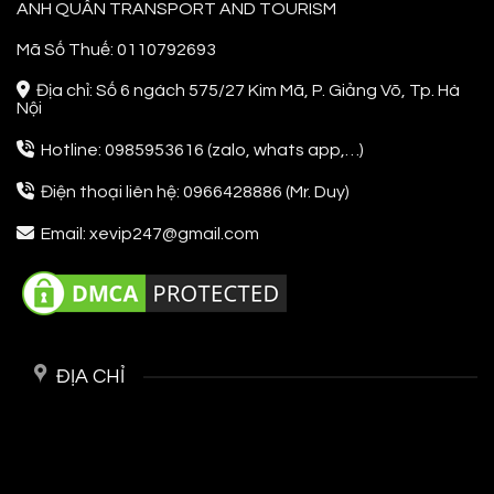
ANH QUÂN TRANSPORT AND TOURISM
Mã Số Thuế: 0110792693
Địa chỉ: Số 6 ngách 575/27 Kim Mã, P. Giảng Võ, Tp. Hà
Nội
Hotline: 0985953616 (zalo, whats app,…)
Điện thoại liên hệ: 0966428886 (Mr. Duy)
Email: xevip247@gmail.com
ĐỊA CHỈ