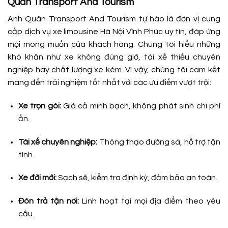
Quân Transport And Tourism
Anh Quân Transport And Tourism tự hào là đơn vị cung
cấp dịch vụ xe limousine Hà Nội Vĩnh Phúc uy tín, đáp ứng
mọi mong muốn của khách hàng. Chúng tôi hiểu những
khó khăn như xe không đúng giờ, tài xế thiếu chuyên
nghiệp hay chất lượng xe kém. Vì vậy, chúng tôi cam kết
mang đến trải nghiệm tốt nhất với các ưu điểm vượt trội:
Xe trọn gói:
Giá cả minh bạch, không phát sinh chi phí
ẩn.
Tài xế chuyên nghiệp:
Thông thạo đường sá, hỗ trợ tận
tình.
Xe đời mới:
Sạch sẽ, kiểm tra định kỳ, đảm bảo an toàn.
Đón trả tận nơi:
Linh hoạt tại mọi địa điểm theo yêu
cầu.