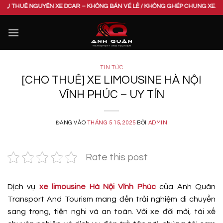
Bỏ
UYÊN XE DCAR – KHÔNG BÁN VÉ LẺ / KHÔNG GHÉP CHUNG XE. VUI LÒNG LIÊN 
qua
nội
dung
TIN TỨC
[CHO THUÊ] XE LIMOUSINE HÀ NỘI
VĨNH PHÚC – UY TÍN
ĐĂNG VÀO
THÁNG 5 15, 2025
BỞI
ADMIN
Rate this post
Dịch vụ
xe limousine Hà Nội Vĩnh Phúc
của Anh Quân
Transport And Tourism mang đến trải nghiệm di chuyển
sang trọng, tiện nghi và an toàn. Với xe đời mới, tài xế