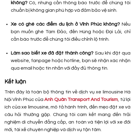
không?
Có, nhưng cần thông báo trước để chúng tôi
chuẩn bị không gian phù hợp và đảm bảo vệ sinh.
Xe có ghé các điểm du lịch ở Vĩnh Phúc không?
Nếu
bạn muốn ghé Tam Đảo, đền Hùng hoặc Đại Lải, chỉ
cần báo trước để chúng tôi điều chỉnh lộ trình.
Làm sao biết xe đã đặt thành công?
Sau khi đặt qua
website, fanpage hoặc hotline, bạn sẽ nhận xác nhận
qua email hoặc tin nhắn với đầy đủ thông tin.
Kết luận
Trên đây là toàn bộ thông tin về dịch vụ xe limousine Hà
Nội Vĩnh Phúc của
Anh Quân Transport And Tourism
, từ lợi
ích của xe limousine, mô tả hành trình, đến mẹo đặt xe và
câu hỏi thường gặp. Chúng tôi cam kết mang đến trải
nghiệm di chuyển đẳng cấp, an toàn và tiện lợi với xe đời
mới, tài xế chuyên nghiệp và dịch vụ tận tâm.