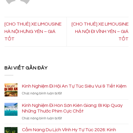
[CHO THUÊ] XE LIMOUSINE
[CHO THUÊ] XE LIMOUSINE
HÀ NỘI HƯNG YÊN – GIÁ
HÀ NỘI ĐI VĨNH YÊN – GIÁ
TỐT
TỐT
BÀI VIẾT GẦN ĐÂY
Kinh Nghiệm Đi Hội An Tự Túc Siêu Vui & Tiết Kiệm
ở
Chức năng bình luận bị tắt
Kinh
Nghiệm
Kinh Nghiệm Đi Hòn Sơn Kiên Giang: Bí Kíp Quay
Đi
Những Thước Phim Cực Chất
Hội
ở
Chức năng bình luận bị tắt
An
Kinh
Tự
Nghiệm
Túc
Cẩm Nang Du Lịch Vĩnh Hy Tự Túc 2026: Kinh