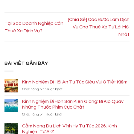
[Chia Sẻ] Các Bước Làm Dịch
Tại Sao Doanh Nghiệp Cần
Vụ Cho Thuê Xe Tự Lái Mới
Thuê Xe Dịch Vụ?
Nhất
BÀI VIẾT GẦN ĐÂY
Kinh Nghiệm Đi Hội An Tự Túc Siêu Vui & Tiết Kiệm
ở
Chức năng bình luận bị tắt
Kinh
Nghiệm
Kinh Nghiệm Đi Hòn Sơn Kiên Giang: Bí Kíp Quay
Đi
Những Thước Phim Cực Chất
Hội
ở
Chức năng bình luận bị tắt
An
Kinh
Tự
Nghiệm
Túc
Cẩm Nang Du Lịch Vĩnh Hy Tự Túc 2026: Kinh
Đi
Siêu
Nghiệm Từ A-Z