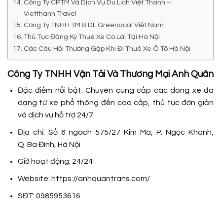
Công Ty CPTM Và Dịch Vụ Du Lịch Việt Thanh –
Vietthanh Travel
Công Ty TNHH TM & DL Greenacal Việt Nam
Thủ Tục Đăng Ký Thuê Xe Có Lái Tại Hà Nội
Các Câu Hỏi Thường Gặp Khi Đi Thuê Xe Ô Tô Hà Nội
Công Ty TNHH Vận Tải Và Thương Mại Anh Quân
Đặc điểm nổi bật: Chuyên cung cấp các dòng xe đa
dạng từ xe phổ thông đến cao cấp, thủ tục đơn giản
và dịch vụ hỗ trợ 24/7.
Địa chỉ: Số 6 ngách 575/27 Kim Mã, P. Ngọc Khánh,
Q. Ba Đình, Hà Nội
Giờ hoạt động: 24/24
Website: https://anhquantrans.com/
SĐT: 0985953616