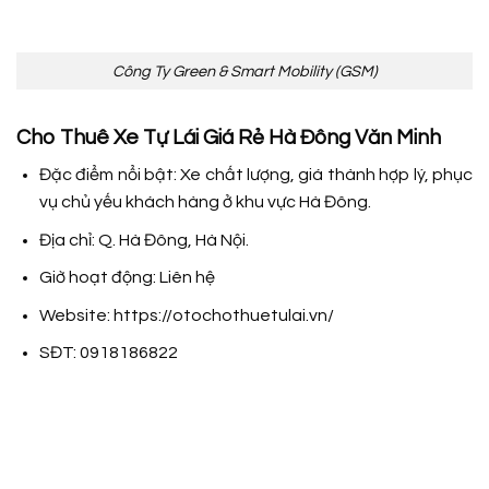
Công Ty Green & Smart Mobility (GSM)
Cho Thuê Xe Tự Lái Giá Rẻ Hà Đông Văn Minh
Đặc điểm nổi bật: Xe chất lượng, giá thành hợp lý, phục
vụ chủ yếu khách hàng ở khu vực Hà Đông.
Địa chỉ: Q. Hà Đông, Hà Nội.
Giờ hoạt động: Liên hệ
Website: https://otochothuetulai.vn/
SĐT: 0918186822