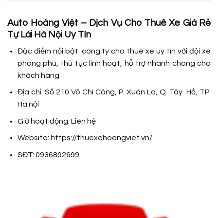
Auto Hoàng Việt – Dịch Vụ Cho Thuê Xe Giá Rẻ
Tự Lái Hà Nội Uy Tín
Đặc điểm nổi bật: công ty cho thuê xe uy tín với đội xe
phong phú, thủ tục linh hoạt, hỗ trợ nhanh chóng cho
khách hàng.
Địa chỉ: Số 210 Võ Chí Công, P. Xuân La, Q. Tây Hồ, TP.
Hà nội
Giờ hoạt động: Liên hệ
Website: https://thuexehoangviet.vn/
SĐT: 0936892699