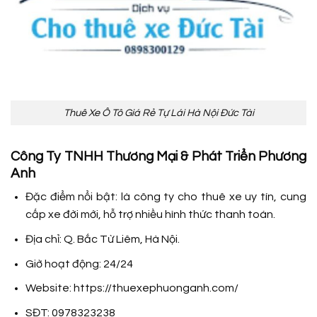
Thuê Xe Ô Tô Giá Rẻ Tự Lái Hà Nội Đức Tài
Công Ty TNHH Thương Mại & Phát Triển Phương
Anh
Đặc điểm nổi bật: là công ty cho thuê xe uy tín, cung
cấp xe đời mới, hỗ trợ nhiều hình thức thanh toán.
Địa chỉ: Q. Bắc Từ Liêm, Hà Nội.
Giờ hoạt động: 24/24
Website: https://thuexephuonganh.com/
SĐT: 0978323238