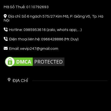
Mã Số Thuế: 0110792693
Địa chỉ: Số 6 ngách 575/27 Kim Mã, P. Giảng Võ, Tp. Hà
Nội
Hotline: 0985953616 (zalo, whats app,…)
Điện thoại liên hệ: 0966428886 (Mr. Duy)
Email: xevip247@gmail.com
ĐỊA CHỈ