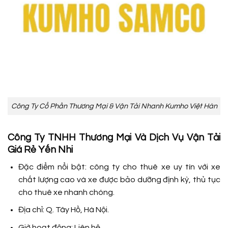
Công Ty Cổ Phần Thương Mại & Vận Tải Nhanh Kumho Việt Hàn
Công Ty TNHH Thương Mại Và Dịch Vụ Vận Tải
Giá Rẻ Yến Nhi
Đặc điểm nổi bật: công ty cho thuê xe uy tín với xe
chất lượng cao và xe được bảo dưỡng định kỳ, thủ tục
cho thuê xe nhanh chóng.
Địa chỉ: Q. Tây Hồ, Hà Nội.
Giờ hoạt động: Liên hệ