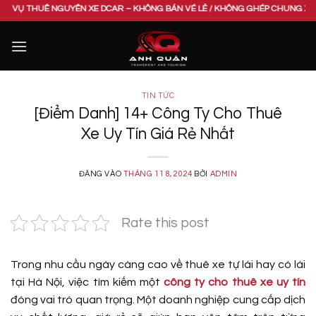
Bỏ
YÊN XE DCAR – KHÔNG BÁN VÉ LẺ / KHÔNG GHÉP CHUNG XE. VUI LÒNG LIÊN H
qua
nội
dung
TIN TỨC
[Điểm Danh] 14+ Công Ty Cho Thuê
Xe Uy Tín Giá Rẻ Nhất
ĐĂNG VÀO
THÁNG 11 8, 2024
BỞI
ADMIN
Rate this post
Trong nhu cầu ngày càng cao về thuê xe tự lái hay có lái
tại Hà Nội, việc tìm kiếm một
công ty cho thuê xe uy tín
đóng vai trò quan trọng. Một doanh nghiệp cung cấp dịch