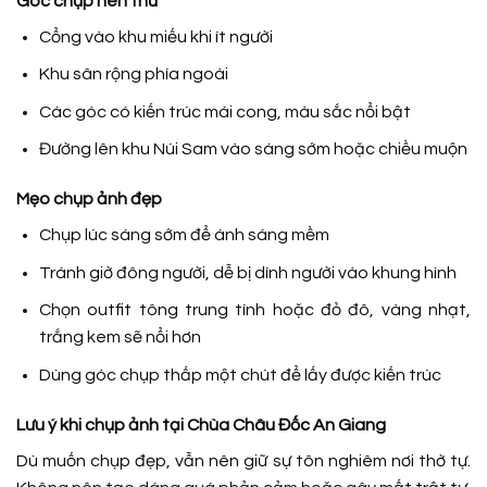
Góc chụp nên thử
Cổng vào khu miếu khi ít người
Khu sân rộng phía ngoài
Các góc có kiến trúc mái cong, màu sắc nổi bật
Đường lên khu Núi Sam vào sáng sớm hoặc chiều muộn
Mẹo chụp ảnh đẹp
Chụp lúc sáng sớm để ánh sáng mềm
Tránh giờ đông người, dễ bị dính người vào khung hình
Chọn outfit tông trung tính hoặc đỏ đô, vàng nhạt,
trắng kem sẽ nổi hơn
Dùng góc chụp thấp một chút để lấy được kiến trúc
Lưu ý khi chụp ảnh tại Chùa Châu Đốc An Giang
Dù muốn chụp đẹp, vẫn nên giữ sự tôn nghiêm nơi thờ tự.