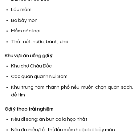
Lẩu mắm
Bò bảy món
Mắm các loại
Thốt nốt
: nước, bánh, chè
Khu vực ăn uống gợi ý
Khu chợ Châu Đốc
Các quán quanh Núi Sam
Khu trung tâm thành phố
nếu muốn chọn quán sạch,
dễ tìm
Gợi ý theo trải nghiệm
Nếu đi sáng: ăn
bún cá là hợp nhất
Nếu đi chiều/tối: thử lẩu mắm hoặc bò bảy món