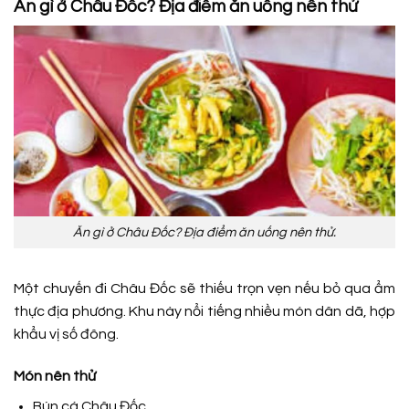
Ăn gì ở Châu Đốc? Địa điểm ăn uống nên thử
Ăn gì ở Châu Đốc? Địa điểm ăn uống nên thử.
Một chuyến đi Châu Đốc sẽ thiếu trọn vẹn nếu bỏ qua ẩm
thực địa phương. Khu này nổi tiếng nhiều món dân dã, hợp
khẩu vị số đông.
Món nên thử
Bún cá Châu Đốc