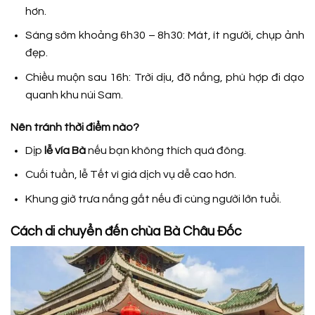
hơn.
Sáng sớm khoảng 6h30 – 8h30:
Mát, ít người, chụp ảnh
đẹp.
Chiều muộn sau 16h:
Trời dịu, đỡ nắng, phù hợp đi dạo
quanh khu núi Sam.
Nên tránh thời điểm nào?
Dịp
lễ vía Bà
nếu bạn không thích quá đông.
Cuối tuần, lễ Tết vì giá dịch vụ dễ cao hơn.
Khung giờ trưa nắng gắt nếu đi cùng người lớn tuổi.
Cách di chuyển đến chùa Bà Châu Đốc