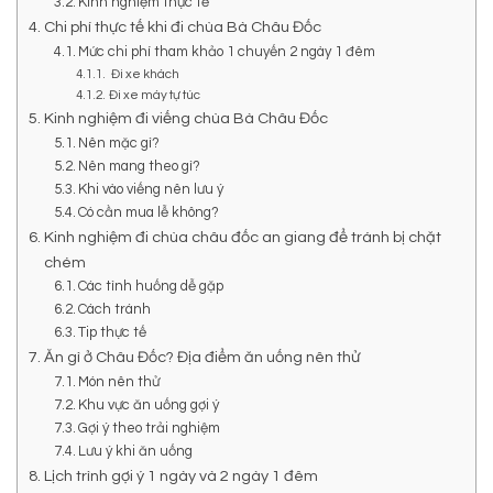
Kinh nghiệm thực tế
Chi phí thực tế khi đi chùa Bà Châu Đốc
Mức chi phí tham khảo 1 chuyến 2 ngày 1 đêm
Đi xe khách
Đi xe máy tự túc
Kinh nghiệm đi viếng chùa Bà Châu Đốc
Nên mặc gì?
Nên mang theo gì?
Khi vào viếng nên lưu ý
Có cần mua lễ không?
Kinh nghiệm đi chùa châu đốc an giang để tránh bị chặt
chém
Các tình huống dễ gặp
Cách tránh
Tip thực tế
Ăn gì ở Châu Đốc? Địa điểm ăn uống nên thử
Món nên thử
Khu vực ăn uống gợi ý
Gợi ý theo trải nghiệm
Lưu ý khi ăn uống
Lịch trình gợi ý 1 ngày và 2 ngày 1 đêm