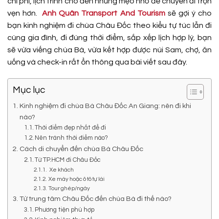
chi phí, lịch trình cho đến những mẹo nhỏ để chuyến đi trọn
vẹn hơn.
Anh Quân Transport And Tourism
sẽ gợi ý cho
bạn kinh nghiệm đi chùa Châu Đốc theo kiểu tự túc lẫn đi
cùng gia đình, đi đúng thời điểm, sắp xếp lịch hợp lý, bạn
sẽ vừa viếng chùa Bà, vừa kết hợp được núi Sam, chợ, ăn
uống và check-in rất ổn thông qua bài viết sau đây.
Mục lục
Kinh nghiệm đi chùa Bà Châu Đốc An Giang: nên đi khi
nào?
Thời điểm đẹp nhất để đi
Nên tránh thời điểm nào?
Cách di chuyển đến chùa Bà Châu Đốc
Từ TP.HCM đi Châu Đốc
Xe khách
Xe máy hoặc ô tô tự lái
Tour ghép/ngày
Từ trung tâm Châu Đốc đến chùa Bà đi thế nào?
Phương tiện phù hợp