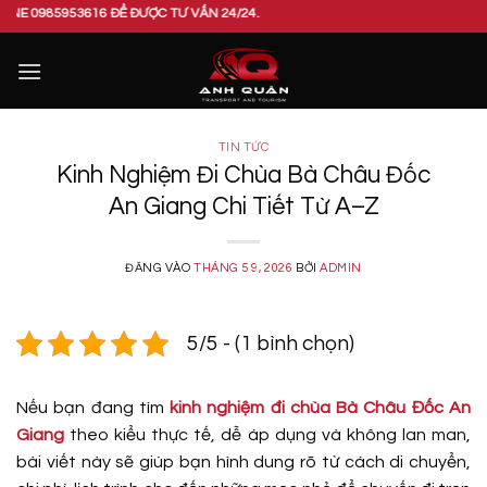
Bỏ
6 ĐỂ ĐƯỢC TƯ VẤN 24/24.
qua
nội
dung
TIN TỨC
Kinh Nghiệm Đi Chùa Bà Châu Đốc
An Giang Chi Tiết Từ A–Z
ĐĂNG VÀO
THÁNG 5 9, 2026
BỞI
ADMIN
5/5 - (1 bình chọn)
Nếu bạn đang tìm
kinh nghiệm đi chùa Bà Châu Đốc An
Giang
theo kiểu thực tế, dễ áp dụng và không lan man,
bài viết này sẽ giúp bạn hình dung rõ từ cách di chuyển,