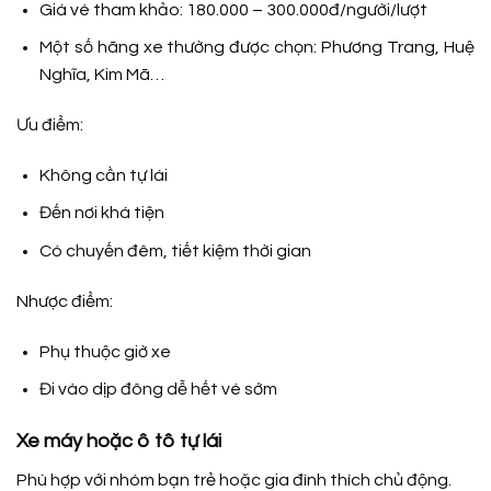
Giá vé tham khảo:
180.000 – 300.000đ/người/lượt
Một số hãng xe thường được chọn: Phương Trang, Huệ
Nghĩa, Kim Mã…
Ưu điểm:
Không cần tự lái
Đến nơi khá tiện
Có chuyến đêm, tiết kiệm thời gian
Nhược điểm:
Phụ thuộc giờ xe
Đi vào dịp đông dễ hết vé sớm
Xe máy hoặc ô tô tự lái
Phù hợp với nhóm bạn trẻ hoặc gia đình thích chủ động.