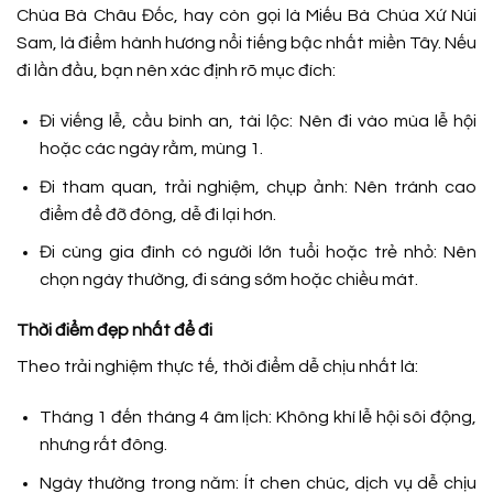
Chùa Bà Châu Đốc, hay còn gọi là Miếu Bà Chúa Xứ Núi
Sam, là điểm hành hương nổi tiếng bậc nhất miền Tây. Nếu
đi lần đầu, bạn nên xác định rõ mục đích:
Đi viếng lễ, cầu bình an, tài lộc:
Nên đi vào mùa lễ hội
hoặc các ngày rằm, mùng 1.
Đi tham quan, trải nghiệm, chụp ảnh:
Nên tránh cao
điểm để đỡ đông, dễ đi lại hơn.
Đi cùng gia đình có người lớn tuổi hoặc trẻ nhỏ:
Nên
chọn ngày thường, đi sáng sớm hoặc chiều mát.
Thời điểm đẹp nhất để đi
Theo trải nghiệm thực tế, thời điểm dễ chịu nhất là:
Tháng 1 đến tháng 4 âm lịch:
Không khí lễ hội sôi động,
nhưng rất đông.
Ngày thường trong năm:
Ít chen chúc, dịch vụ dễ chịu