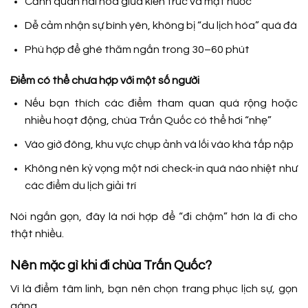
Cảnh quan hài hòa giữa kiến trúc và mặt nước
Dễ cảm nhận sự bình yên, không bị “du lịch hóa” quá đà
Phù hợp để ghé thăm ngắn trong 30–60 phút
Điểm có thể chưa hợp với một số người
Nếu bạn thích các điểm tham quan quá rộng hoặc
nhiều hoạt động, chùa Trấn Quốc có thể hơi “nhẹ”
Vào giờ đông, khu vực chụp ảnh và lối vào khá tấp nập
Không nên kỳ vọng một nơi check-in quá náo nhiệt như
các điểm du lịch giải trí
Nói ngắn gọn, đây là nơi hợp để “đi chậm” hơn là đi cho
thật nhiều.
Nên mặc gì khi đi chùa Trấn Quốc?
Vì là điểm tâm linh, bạn nên chọn trang phục lịch sự, gọn
gàng.