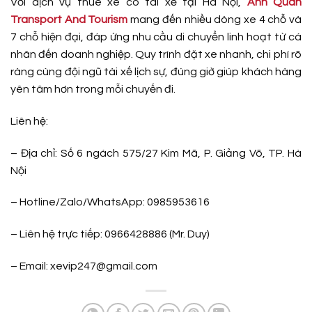
Với dịch vụ thuê xe có tài xế tại Hà Nội,
Anh Quân
Transport And Tourism
mang đến nhiều dòng xe 4 chỗ và
7 chỗ hiện đại, đáp ứng nhu cầu di chuyển linh hoạt từ cá
nhân đến doanh nghiệp. Quy trình đặt xe nhanh, chi phí rõ
ràng cùng đội ngũ tài xế lịch sự, đúng giờ giúp khách hàng
yên tâm hơn trong mỗi chuyến đi.
Liên hệ:
– Địa chỉ: Số 6 ngách 575/27 Kim Mã, P. Giảng Võ, TP. Hà
Nội
– Hotline/Zalo/WhatsApp: 0985953616
– Liên hệ trực tiếp: 0966428886 (Mr. Duy)
– Email: xevip247@gmail.com