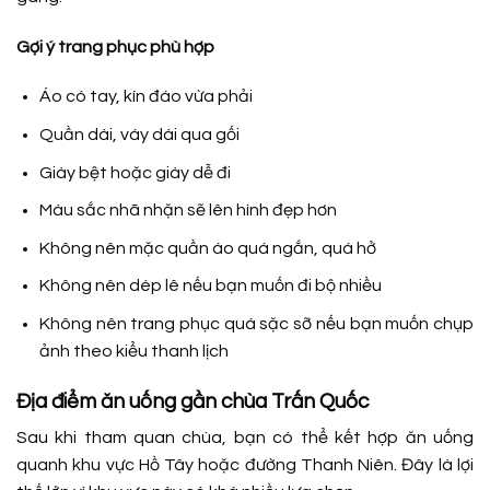
Gợi ý trang phục phù hợp
Áo có tay, kín đáo vừa phải
Quần dài, váy dài qua gối
Giày bệt hoặc giày dễ đi
Màu sắc nhã nhặn sẽ lên hình đẹp hơn
Không nên mặc quần áo quá ngắn, quá hở
Không nên dép lê nếu bạn muốn đi bộ nhiều
Không nên trang phục quá sặc sỡ nếu bạn muốn chụp
ảnh theo kiểu thanh lịch
Địa điểm ăn uống gần chùa Trấn Quốc
Sau khi tham quan chùa, bạn có thể kết hợp ăn uống
quanh khu vực Hồ Tây hoặc đường Thanh Niên. Đây là lợi