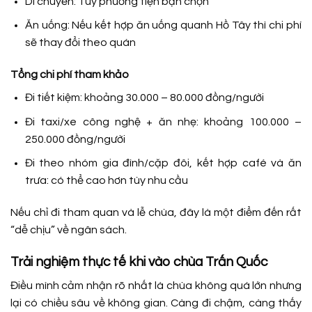
Di chuyển: Tùy phương tiện bạn chọn
Ăn uống: Nếu kết hợp ăn uống quanh Hồ Tây thì chi phí
sẽ thay đổi theo quán
Tổng chi phí tham khảo
Đi tiết kiệm: khoảng 30.000 – 80.000 đồng/người
Đi taxi/xe công nghệ + ăn nhẹ: khoảng 100.000 –
250.000 đồng/người
Đi theo nhóm gia đình/cặp đôi, kết hợp café và ăn
trưa: có thể cao hơn tùy nhu cầu
Nếu chỉ đi tham quan và lễ chùa, đây là một điểm đến rất
“dễ chịu” về ngân sách.
Trải nghiệm thực tế khi vào chùa Trấn Quốc
Điều mình cảm nhận rõ nhất là chùa không quá lớn nhưng
lại có chiều sâu về không gian. Càng đi chậm, càng thấy