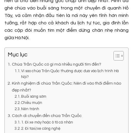
nên đi cho đến những góc chụp ảnh đẹp nhất. Mình đã
ghé chùa vào buổi sáng trong một chuyến đi quanh Hồ
Tây, và cảm nhận đầu tiên là nơi này yên tĩnh hơn mình
tưởng, rất hợp cho cả khách du lịch tự túc, gia đình lẫn
các cặp đôi muốn tìm một điểm dừng chân nhẹ nhàng
giữa Hà Nội.
Mục lục
Chùa Trấn Quốc có gì mà nhiều người tìm đến?
Vì sao chùa Trấn Quốc thường được đưa vào lịch trình Hà
Nội?
Kinh nghiệm đi chùa Trấn Quốc: Nên đi vào thời điểm nào
đẹp nhất?
Buổi sáng sớm
Chiều muộn
Nên tránh
Cách di chuyển đến chùa Trấn Quốc
1. Đi xe máy hoặc ô tô cá nhân
2. Đi taxi/xe công nghệ