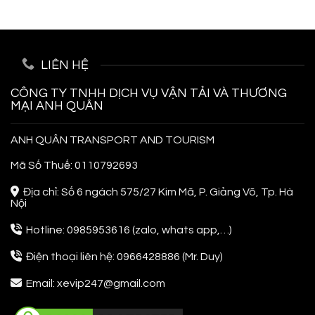
Nghiệm
Túc,
Z
Đi
Siêu
Phuket
Tiết
Thái
Kiệm
Lan
LIÊN HỆ
Cho
Người
Đi
CÔNG TY TNHH DỊCH VỤ VẬN TẢI VÀ THƯƠNG
Lần
MẠI ANH QUÂN
Đầu
ANH QUÂN TRANSPORT AND TOURISM
Mã Số Thuế: 0110792693
Địa chỉ: Số 6 ngách 575/27 Kim Mã, P. Giảng Võ, Tp. Hà
Nội
Hotline: 0985953616 (zalo, whats app,…)
Điện thoại liên hệ: 0966428886 (Mr. Duy)
Email: xevip247@gmail.com