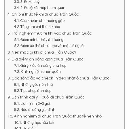
3. Đi xe buýt
4. Đi bộ kết hợp tham quan
Chi phí thực tế khi đi chùa Trấn Quốc
Các khoản chi thường gặp
Tổng chi phí tham khảo
Trải nghiệm thực tế khi vào chùa Trấn Quốc
Điểm mình thấy ấn tượng
Điểm có thể chưa hợp với một số người
Nên mặc gì khi đi chùa Trấn Quốc?
Địa điểm ăn uống gần chùa Trấn Quốc
Gợi ý kiểu ăn uống phù hợp
Kinh nghiệm chọn quán
Góc sống ảo và check-in đẹp nhất ở chùa Trấn Quốc
Những góc nên thử
Tips chụp ảnh đẹp
Lịch trình gợi ý 1 buổi đi chùa Trấn Quốc
Lịch trình 2–3 giờ
Nếu đi cùng gia đình
Kinh nghiệm đi chùa Trấn Quốc thực tế nên nhớ
Những tips hữu ích
Ưu điểm