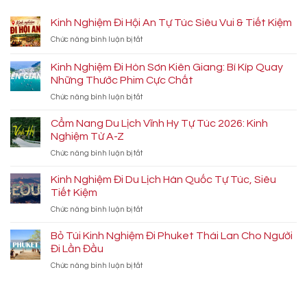
Kinh Nghiệm Đi Hội An Tự Túc Siêu Vui & Tiết Kiệm
ở
Chức năng bình luận bị tắt
Kinh
Nghiệm
Kinh Nghiệm Đi Hòn Sơn Kiên Giang: Bí Kíp Quay
Đi
Những Thước Phim Cực Chất
Hội
ở
Chức năng bình luận bị tắt
An
Kinh
Tự
Nghiệm
Túc
Cẩm Nang Du Lịch Vĩnh Hy Tự Túc 2026: Kinh
Đi
Siêu
Nghiệm Từ A-Z
Hòn
Vui
ở
Chức năng bình luận bị tắt
Sơn
&
Cẩm
Kiên
Tiết
Nang
Kinh Nghiệm Đi Du Lịch Hàn Quốc Tự Túc, Siêu
Giang:
Kiệm
Du
Bí
Tiết Kiệm
Lịch
Kíp
ở
Chức năng bình luận bị tắt
Vĩnh
Quay
Kinh
Hy
Những
Nghiệm
Bỏ Túi Kinh Nghiệm Đi Phuket Thái Lan Cho Người
Tự
Thước
Đi
Túc
Đi Lần Đầu
Phim
Du
2026:
Cực
ở
Chức năng bình luận bị tắt
Lịch
Kinh
Chất
Bỏ
Hàn
Nghiệm
Túi
Quốc
Từ
Kinh
Tự
A-