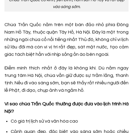
vào sáng sớm.
Chùa Trấn Quốc nằm trên một bán đảo nhỏ phía Đông
Nam Hồ Tây, thuộc quận Tây Hồ, Hà Nội. Đây là một trong
những ngôi chùa cổ nổi tiếng nhất Thủ đô, không chỉ vì lịch
sử lâu đời mà còn vì vị trí rất đẹp, sát mặt nước, tạo cảm
giác tách biệt hẳn với nhịp sống ồn ào bên ngoài.
Điểm mình thích nhất ở đây là không khí. Dù nằm ngay
trung tâm Hà Nội, chùa vẫn giữ được sự trầm lắng, thanh
tịnh. Nếu đi vào sáng sớm, bạn sẽ thấy rất nhiều người đến
lễ Phật, đi dạo, chụp ảnh và ngắm hồ.
Vì sao chùa Trấn Quốc thường được đưa vào lịch trình Hà
Nội?
Có giá trị lịch sử và văn hóa cao
Cảnh quan đẹp, đặc biệt vào sáng sớm hoặc chiều