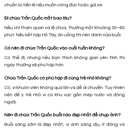
chuẩn bị tiền lẻ nếu muốn công đức hoặc gửi xe.
Đi chùa Trấn Quốc mất bao lâu?
Nếu chỉ tham quan và lễ chùa, thường mất khoảng 30–60
phút. Nếu kết hợp Hồ Tây, ăn uống thì nên dành nửa buổi.
Có nên đi chùa Trấn Quốc vào cuối tuần không?
Có thể đi, nhưng nếu bạn thích không gian yên tĩnh thì
ngày thường sẽ phù hợp hơn.
Chùa Trấn Quốc có phù hợp đi cùng trẻ nhỏ không?
Có, vì khuôn viên không quá lớn và dễ di chuyển. Tuy nhiên
nên để ý trẻ nhỏ vì có khu vực gần mép nước và đông
người.
Nên đi chùa Trấn Quốc buổi nào đẹp nhất để chụp ảnh?
Buổi sáng sớm là đẹp nhất, vì ánh sáng dịu, ít đông và