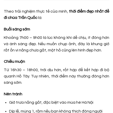
Theo trải nghiệm thực tế của mình,
thời điểm đẹp nhất để
đi chùa Trấn Quốc
là:
Buổi sáng sớm
Khoảng 7h00 – 9h00 là lúc không khí dễ chịu, ít đông hơn
và ánh sáng đẹp. Nếu muốn chụp ảnh, đây là khung giờ
rất ổn vì nắng chưa gắt, mặt hồ cũng lên hình đẹp hơn.
Chiều muộn
Từ 16h30 – 18h00, trời dịu hơn, rất hợp để kết hợp đi bộ
quanh Hồ Tây. Tuy nhiên, thời điểm này thường đông hơn
sáng sớm.
Nên tránh
Giờ trưa nắng gắt, đặc biệt vào mùa hè Hà Nội
Dịp lễ, mùng 1, rằm nếu bạn không thích đông người