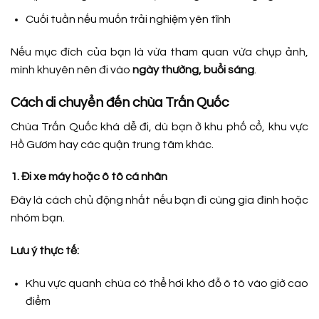
Cuối tuần nếu muốn trải nghiệm yên tĩnh
Nếu mục đích của bạn là vừa tham quan vừa chụp ảnh,
mình khuyên nên đi vào
ngày thường, buổi sáng
.
Cách di chuyển đến chùa Trấn Quốc
Chùa Trấn Quốc khá dễ đi, dù bạn ở khu phố cổ, khu vực
Hồ Gươm hay các quận trung tâm khác.
1. Đi xe máy hoặc ô tô cá nhân
Đây là cách chủ động nhất nếu bạn đi cùng gia đình hoặc
nhóm bạn.
Lưu ý thực tế:
Khu vực quanh chùa có thể hơi khó đỗ ô tô vào giờ cao
điểm