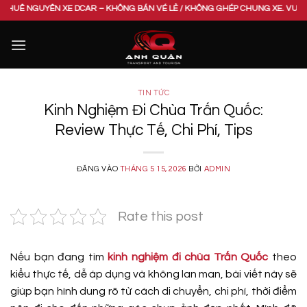
Bỏ
 XE DCAR – KHÔNG BÁN VÉ LẺ / KHÔNG GHÉP CHUNG XE. VUI LÒNG LIÊN HỆ H
qua
nội
dung
TIN TỨC
Kinh Nghiệm Đi Chùa Trấn Quốc:
Review Thực Tế, Chi Phí, Tips
ĐĂNG VÀO
THÁNG 5 15, 2026
BỞI
ADMIN
Rate this post
Nếu bạn đang tìm
kinh nghiệm đi chùa Trấn Quốc
theo
kiểu thực tế, dễ áp dụng và không lan man, bài viết này sẽ
giúp bạn hình dung rõ từ cách di chuyển, chi phí, thời điểm