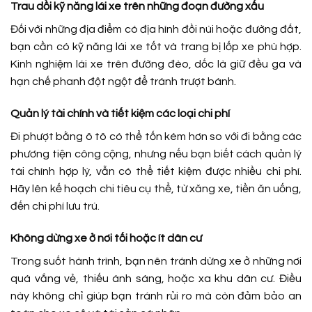
Trau dồi kỹ năng lái xe trên những đoạn đường xấu
Đối với những địa điểm có địa hình đồi núi hoặc đường đất,
bạn cần có kỹ năng lái xe tốt và trang bị lốp xe phù hợp.
Kinh nghiệm lái xe trên đường đèo, dốc là giữ đều ga và
hạn chế phanh đột ngột để tránh trượt bánh.
Quản lý tài chính và tiết kiệm các loại chi phí
Đi phượt bằng ô tô có thể tốn kém hơn so với đi bằng các
phương tiện công cộng, nhưng nếu bạn biết cách quản lý
tài chính hợp lý, vẫn có thể tiết kiệm được nhiều chi phí.
Hãy lên kế hoạch chi tiêu cụ thể, từ xăng xe, tiền ăn uống,
đến chi phí lưu trú.
Không dừng xe ở nơi tối hoặc ít dân cư
Trong suốt hành trình, bạn nên tránh dừng xe ở những nơi
quá vắng vẻ, thiếu ánh sáng, hoặc xa khu dân cư. Điều
này không chỉ giúp bạn tránh rủi ro mà còn đảm bảo an