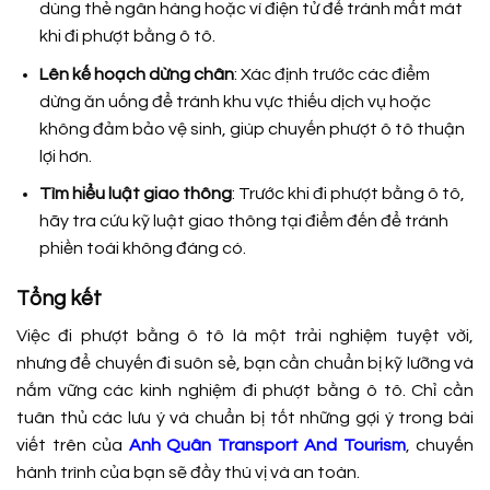
dùng thẻ ngân hàng hoặc ví điện tử để tránh mất mát
khi đi phượt bằng ô tô.
Lên kế hoạch dừng chân
: Xác định trước các điểm
dừng ăn uống để tránh khu vực thiếu dịch vụ hoặc
không đảm bảo vệ sinh, giúp chuyến phượt ô tô thuận
lợi hơn.
Tìm hiểu luật giao thông
: Trước khi đi phượt bằng ô tô,
hãy tra cứu kỹ luật giao thông tại điểm đến để tránh
phiền toái không đáng có.
Tổng kết
Việc đi phượt bằng ô tô là một trải nghiệm tuyệt vời,
nhưng để chuyến đi suôn sẻ, bạn cần chuẩn bị kỹ lưỡng và
nắm vững các kinh nghiệm đi phượt bằng ô tô. Chỉ cần
tuân thủ các lưu ý và chuẩn bị tốt những gợi ý trong bài
viết trên của
Anh Quân Transport And Tourism
, chuyến
hành trình của bạn sẽ đầy thú vị và an toàn.