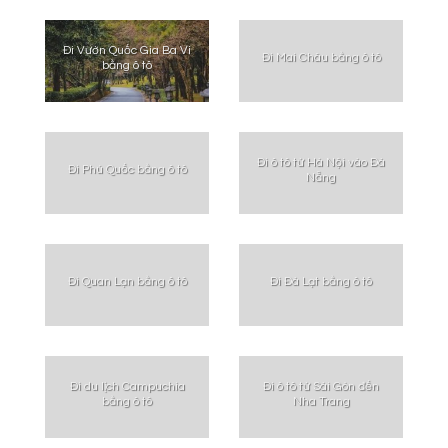
Đi Vườn Quốc Gia Ba Vì
Đi Mai Châu bằng ô tô
bằng ô tô
Đi ô tô từ Hà Nội vào Đà
Đi Phú Quốc bằng ô tô
Nẵng
Đi Quan Lạn bằng ô tô
Đi Đà Lạt bằng ô tô
Đi du lịch Campuchia
Đi ô tô từ Sài Gòn đến
bằng ô tô
Nha Trang