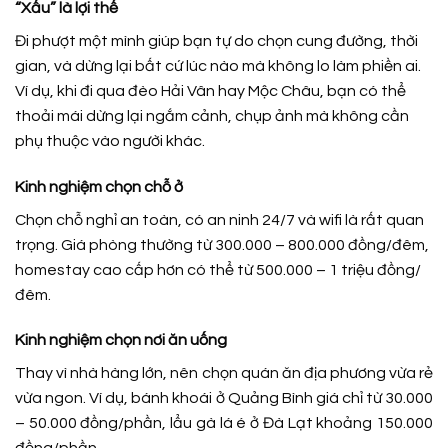
“Xấu” là lợi thế
Đi phượt một mình giúp bạn tự do chọn cung đường, thời
gian, và dừng lại bất cứ lúc nào mà không lo làm phiền ai.
Ví dụ, khi đi qua đèo Hải Vân hay Mộc Châu, bạn có thể
thoải mái dừng lại ngắm cảnh, chụp ảnh mà không cần
phụ thuộc vào người khác.
Kinh nghiệm chọn chỗ ở
Chọn chỗ nghỉ an toàn, có an ninh 24/7 và wifi là rất quan
trọng. Giá phòng thường từ 300.000 – 800.000 đồng/đêm,
homestay cao cấp hơn có thể từ 500.000 – 1 triệu đồng/
đêm.
Kinh nghiệm chọn nơi ăn uống
Thay vì nhà hàng lớn, nên chọn quán ăn địa phương vừa rẻ
vừa ngon. Ví dụ, bánh khoái ở Quảng Bình giá chỉ từ 30.000
– 50.000 đồng/phần, lẩu gà lá é ở Đà Lạt khoảng 150.000