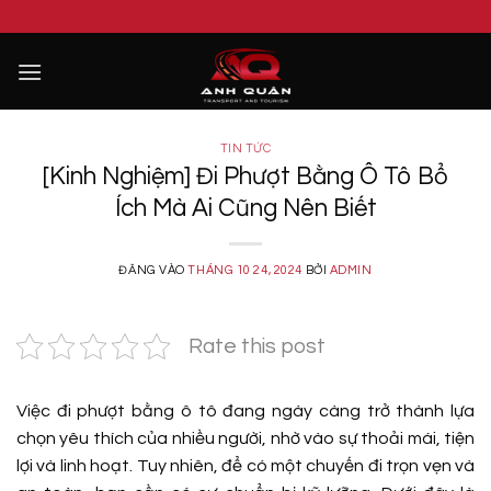
Bỏ
LƯU Ý: 
qua
nội
dung
TIN TỨC
[Kinh Nghiệm] Đi Phượt Bằng Ô Tô Bổ
Ích Mà Ai Cũng Nên Biết
ĐĂNG VÀO
THÁNG 10 24, 2024
BỞI
ADMIN
Rate this post
Việc đi phượt bằng ô tô đang ngày càng trở thành lựa
chọn yêu thích của nhiều người, nhờ vào sự thoải mái, tiện
lợi và linh hoạt. Tuy nhiên, để có một chuyến đi trọn vẹn và