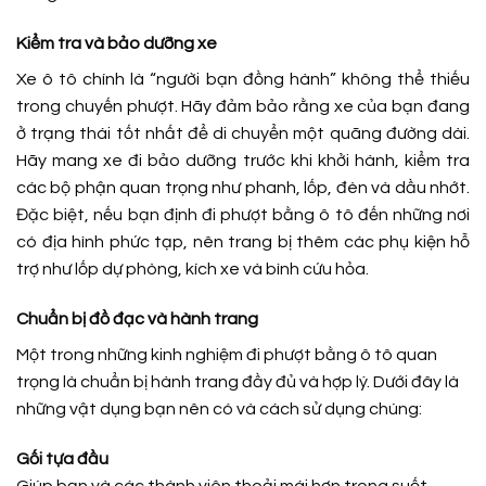
Kiểm tra và bảo dưỡng xe
Xe ô tô chính là “người bạn đồng hành” không thể thiếu
trong chuyến phượt. Hãy đảm bảo rằng xe của bạn đang
ở trạng thái tốt nhất để di chuyển một quãng đường dài.
Hãy mang xe đi bảo dưỡng trước khi khởi hành, kiểm tra
các bộ phận quan trọng như phanh, lốp, đèn và dầu nhớt.
Đặc biệt, nếu bạn định đi phượt bằng ô tô đến những nơi
có địa hình phức tạp, nên trang bị thêm các phụ kiện hỗ
trợ như lốp dự phòng, kích xe và bình cứu hỏa.
Chuẩn bị đồ đạc và hành trang
Một trong những kinh nghiệm đi phượt bằng ô tô quan
trọng là chuẩn bị hành trang đầy đủ và hợp lý. Dưới đây là
những vật dụng bạn nên có và cách sử dụng chúng:
Gối tựa đầu
Giúp bạn và các thành viên thoải mái hơn trong suốt