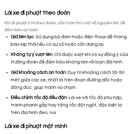
Lái xe đi phượt theo đoàn
Khi đi phượt ô tô theo đoàn, cần tuân thủ một số nguyên tắc để
đảm bảo an toàn:
Giữ liên lạc
: Sử dụng bộ đàm hoặc điện thoại để thông
báo kịp thời nếu có sự cố hoặc cần dừng lại.
Không tự ý vượt lên
: Chỉ được vượt khi có sự đồng ý của
trưởng đoàn để đảm bảo không làm rối loạn đội hình.
Giữ khoảng cách an toàn
: Duy trì khoảng cách 30-50
mét giữa các xe, nhất là trên đoạn đường dốc hoặc
đông đúc, giúp tránh va chạm.
Điều chỉnh tốc độ đều đặn
: Lái xe với tốc độ phù hợp,
tránh phanh gấp hay tăng tốc đột ngột, đặc biệt là
trên địa hình đèo, núi.
Lái xe đi phượt một mình