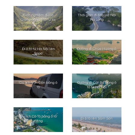
Kinh nghiệm đi Hà
Thời gian đi ô tô Hà Nội
Giang bằng ô tô tự lái
Hạ Long
Đi ô tô từ Hà Nội lên
Đường đi Chùa Hương ô
Sapa
tô
Du lịch Vân Đồn bằng ô
Đường đi Cát Bà bằng ô
tô
tô từ Hà Nội
Du lịch Cô Tô bằng ô tô
Đi ô tô lên Sầm Sơn
riêng