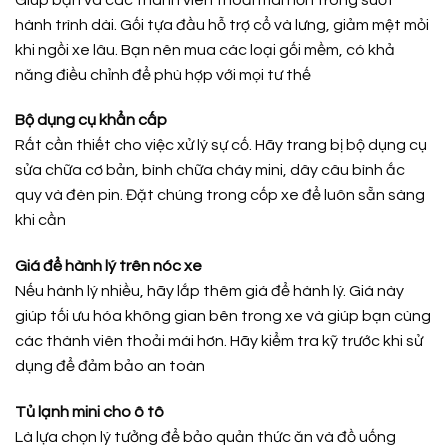
hành trình dài. Gối tựa đầu hỗ trợ cổ và lưng, giảm mệt mỏi
khi ngồi xe lâu. Bạn nên mua các loại gối mềm, có khả
năng điều chỉnh để phù hợp với mọi tư thế
Bộ dụng cụ khẩn cấp
Rất cần thiết cho việc xử lý sự cố. Hãy trang bị bộ dụng cụ
sửa chữa cơ bản, bình chữa cháy mini, dây câu bình ắc
quy và đèn pin. Đặt chúng trong cốp xe để luôn sẵn sàng
khi cần
Giá để hành lý trên nóc xe
Nếu hành lý nhiều, hãy lắp thêm giá để hành lý. Giá này
giúp tối ưu hóa không gian bên trong xe và giúp bạn cùng
các thành viên thoải mái hơn. Hãy kiểm tra kỹ trước khi sử
dụng để đảm bảo an toàn
Tủ lạnh mini cho ô tô
Là lựa chọn lý tưởng để bảo quản thức ăn và đồ uống