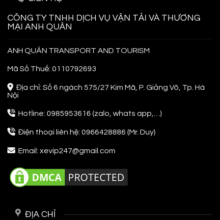
Người
Đi
CÔNG TY TNHH DỊCH VỤ VẬN TẢI VÀ THƯƠNG
Lần
MẠI ANH QUÂN
Đầu
ANH QUÂN TRANSPORT AND TOURISM
Mã Số Thuế: 0110792693
Địa chỉ: Số 6 ngách 575/27 Kim Mã, P. Giảng Võ, Tp. Hà
Nội
Hotline: 0985953616 (zalo, whats app,…)
Điện thoại liên hệ: 0966428886 (Mr. Duy)
Email: xevip247@gmail.com
ĐỊA CHỈ