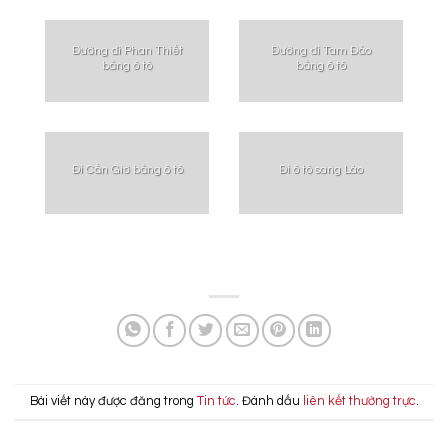
Đường đi Phan Thiết
Đường đi Tam Đảo
bằng ô tô
bằng ô tô
Đi Cần Giờ bằng ô tô
Đi ô tô sang Lào
Bài viết này được đăng trong
Tin tức
. Đánh dấu
liên kết thường trực
.