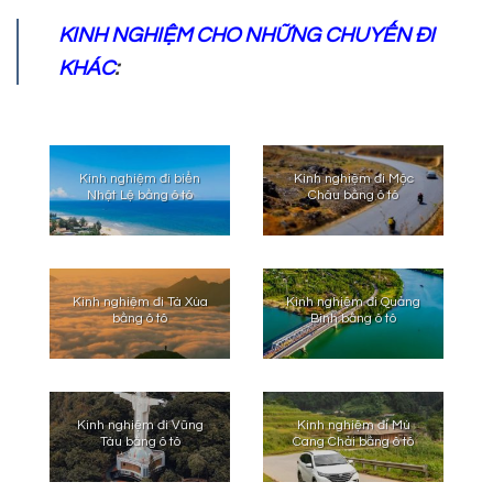
KINH NGHIỆM CHO NHỮNG CHUYẾN ĐI
KHÁC
:
Kinh nghiệm đi biển
Kinh nghiệm đi Mộc
Nhật Lệ bằng ô tô
Châu bằng ô tô
Kinh nghiệm đi Tà Xùa
Kinh nghiệm đi Quảng
bằng ô tô
Bình bằng ô tô
Kinh nghiệm đi Vũng
Kinh nghiệm đi Mù
Tàu bằng ô tô
Cang Chải bằng ô tô