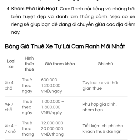
Khám Phá Linh Hoạt
: Cam Ranh nổi tiếng với những bãi
biển tuyệt đẹp và danh lam thắng cảnh. Việc có xe
riêng sẽ giúp bạn dễ dàng di chuyển giữa các địa điểm
này.
Bảng Giá Thuê Xe Tự Lái Cam Ranh Mới Nhất
Hình
Loại
thức
Giá tham khảo
Ghi chú
xe
thuê
Thuê
600.000 –
Xe 4
Tùy loại xe và thời
theo
1.200.000
chỗ
gian thuê
ngày
VNĐ/ngày
Thuê
1.000.000 –
Xe 7
Phù hợp gia đình,
theo
1.800.000
chỗ
nhóm bạn
ngày
VNĐ/ngày
Thuê
12.000.000 –
Xe 4 –
Tiết kiệm chi phí cho
theo
20.000.000
7 chỗ
khách thuê dài hạn
tháng
VNĐ/tháng