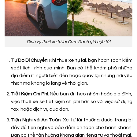
Dịch vụ thuê xe tự lái Cam Ranh giá cực tốt
Tự Do Di Chuyển
: Khi thuê xe tự lái, bạn hoàn toàn kiểm
soát lịch trình của mình. Bạn có thể khám phá những
địa điểm ít người biết đến hoặc quay lại những nơi yêu
thích mà không lo lắng về thời gian.
Tiết Kiệm Chi Phí
: Nếu bạn đi theo nhóm hoặc gia đình,
việc thuê xe sẽ tiết kiệm chi phí hơn so với việc sử dụng
taxi hoặc dịch vụ đưa đón.
Tiện Nghi và An Toàn
: Xe tự lái thường được trang bị
đầy đủ tiện nghi và bảo đảm an toàn cho hành khách.
Bạn có thể tận hưởng không gian riêng tư và thoải mái.