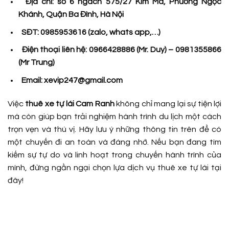
Địa chỉ: số 6 ngách 575/27 Kim Mã, Phường Ngọc
Khánh, Quận Ba Đình, Hà Nội
SĐT: 0985953616 (zalo, whats app,…)
Điện thoại liên hệ: 0966428886 (Mr. Duy) – 0981355866
(Mr Trung)
Email: xevip247@gmail.com
Việc
thuê xe tự lái Cam Ranh
không chỉ mang lại sự tiện lợi
mà còn giúp bạn trải nghiệm hành trình du lịch một cách
trọn vẹn và thú vị. Hãy lưu ý những thông tin trên để có
một chuyến đi an toàn và đáng nhớ. Nếu bạn đang tìm
kiếm sự tự do và linh hoạt trong chuyến hành trình của
mình, đừng ngần ngại chọn lựa dịch vụ thuê xe tự lái tại
đây!