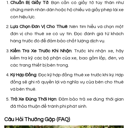
Chuẩn Bị Giấy Tờ
: Bạn cần có giấy tờ tùy thân như
chứng minh nhân dân hoặc hộ chiếu và giấy phép lái xe
còn hiệu lực.
Lựa Chọn Đơn Vị Cho Thuê
: Nên tìm hiểu và chọn một
đơn vị cho thuê xe có uy tín. Đọc đánh giá từ khách
hàng trước đó để đảm bảo chất lượng dịch vụ.
Kiểm Tra Xe Trước Khi Nhận
: Trước khi nhận xe, hãy
kiểm tra kỹ các bộ phận của xe, bao gồm lốp, đèn, và
các trang thiết bị bên trong.
Ký Hợp Đồng
: Đọc kỹ hợp đồng thuê xe trước khi ký. Hợp
đồng sẽ ghi rõ quyền lợi và nghĩa vụ của bên cho thuê
và bên thuê.
Trả Xe Đúng Thời Hạn
: Đảm bảo trả xe đúng thời gian
đã thỏa thuận để tránh phí phát sinh.
Câu Hỏi Thường Gặp (FAQ)