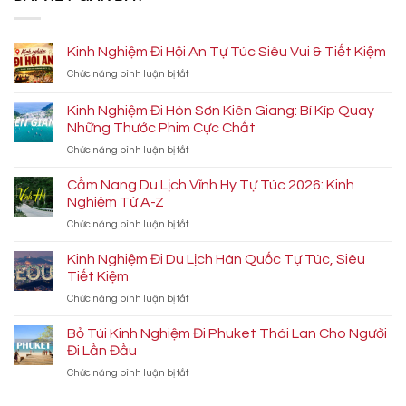
Kinh Nghiệm Đi Hội An Tự Túc Siêu Vui & Tiết Kiệm
ở
Chức năng bình luận bị tắt
Kinh
Nghiệm
Kinh Nghiệm Đi Hòn Sơn Kiên Giang: Bí Kíp Quay
Đi
Những Thước Phim Cực Chất
Hội
ở
Chức năng bình luận bị tắt
An
Kinh
Tự
Nghiệm
Túc
Cẩm Nang Du Lịch Vĩnh Hy Tự Túc 2026: Kinh
Đi
Siêu
Nghiệm Từ A-Z
Hòn
Vui
ở
Chức năng bình luận bị tắt
Sơn
&
Cẩm
Kiên
Tiết
Nang
Kinh Nghiệm Đi Du Lịch Hàn Quốc Tự Túc, Siêu
Giang:
Kiệm
Du
Bí
Tiết Kiệm
Lịch
Kíp
ở
Chức năng bình luận bị tắt
Vĩnh
Quay
Kinh
Hy
Những
Nghiệm
Bỏ Túi Kinh Nghiệm Đi Phuket Thái Lan Cho Người
Tự
Thước
Đi
Túc
Đi Lần Đầu
Phim
Du
2026:
Cực
ở
Chức năng bình luận bị tắt
Lịch
Kinh
Chất
Bỏ
Hàn
Nghiệm
Túi
Quốc