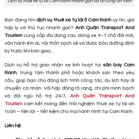
Dịch vụ thuê xe tự lái Cam Ranh nhanh gọn và vô cùng an toàn
Bạn đang tìm
dịch vụ thuê xe tự lái ở Cam Ranh
uy tín, giá
hợp lý và thủ tục nhanh gọn?
Anh Quân Transport And
Tourism
cung cấp đa dạng các dòng xe 4–7 chỗ đời mới,
vận hành êm ái, nội thất sạch sẽ và được bảo dưỡng định
kỳ trước khi bàn giao.
Dịch vụ hỗ trợ giao nhận xe linh hoạt tại
sân bay Cam
Ranh
, trung tâm thành phố hoặc khách sạn theo yêu
cầu, giúp bạn chủ động lịch trình công tác, du lịch hay di
chuyển cá nhân. Với hợp đồng rõ ràng, chi phí minh bạch
và đội ngũ hỗ trợ 24/7,
Anh Quân Transport And
Tourism
cam kết mang đến trải nghiệm thuê xe tự lái an
toàn – tiện lợi – tiết kiệm cho mọi hành trình tại Cam Ranh.
Liên hệ: