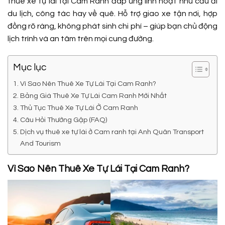
thuê xe tự lái tại Cam Ranh đáp ứng linh hoạt nhu cầu đi
du lịch, công tác hay về quê. Hỗ trợ giao xe tận nơi, hợp
đồng rõ ràng, không phát sinh chi phí – giúp bạn chủ động
lịch trình và an tâm trên mọi cung đường.
Mục lục
Vì Sao Nên Thuê Xe Tự Lái Tại Cam Ranh?
Bảng Giá Thuê Xe Tự Lái Cam Ranh Mới Nhất
Thủ Tục Thuê Xe Tự Lái Ở Cam Ranh
Câu Hỏi Thường Gặp (FAQ)
Dịch vụ thuê xe tự lái ở Cam ranh tại Anh Quân Transport
And Tourism
Vì Sao Nên Thuê Xe Tự Lái Tại Cam Ranh?