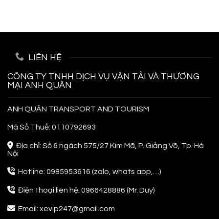
Từ
Kinh
Tự
A-
Nghiệm
Túc,
Z
Đi
Siêu
Phuket
Tiết
Thái
Kiệm
Lan
LIÊN HỆ
Cho
Người
Đi
CÔNG TY TNHH DỊCH VỤ VẬN TẢI VÀ THƯƠNG
Lần
MẠI ANH QUÂN
Đầu
ANH QUÂN TRANSPORT AND TOURISM
Mã Số Thuế: 0110792693
Địa chỉ: Số 6 ngách 575/27 Kim Mã, P. Giảng Võ, Tp. Hà
Nội
Hotline: 0985953616 (zalo, whats app,…)
Điện thoại liên hệ: 0966428886 (Mr. Duy)
Email: xevip247@gmail.com