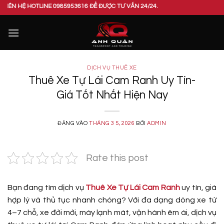
Bỏ
HOTLINE 0985953616 ĐỂ ĐƯỢC TƯ VẤN 24/24.
qua
nội
dung
DỊCH VỤ THUÊ XE
Thuê Xe Tự Lái Cam Ranh Uy Tín-
Giá Tốt Nhất Hiện Nay
ĐĂNG VÀO
THÁNG 3 5, 2026
BỞI
ADMIN
Rate this post
Bạn đang tìm dịch vụ
Thuê Xe Tự Lái Cam Ranh
uy tín, giá
hợp lý và thủ tục nhanh chóng? Với đa dạng dòng xe từ
4–7 chỗ, xe đời mới, máy lạnh mát, vận hành êm ái, dịch vụ