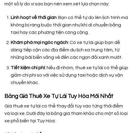
một số lý do vì sao bạn nên xem xét lựa chọn này:
Linh hoạt về thời gian
: Bạn có thể tự do lên lịch trình mà
không bị ràng buộc thời gian như khi di chuyển bằng
taxi hay các phương tiện công cộng.
Khám phá mọi ngóc ngách
: Có xe tự lái giúp bạn dễ
dàng tiếp cận các địa điểm du lịch xa trung tâm, từ
những bãi biển vắng vẻ đến các ngọn đồi xanh mướt.
Tiết kiệm chi phí
: Nếu đi nhóm, thuê xe tự lái có thể giúp
giảm chi phí so với việc sử dụng taxi hoặc dịch vụ vận
chuyển khác.
Bảng Giá Thuê Xe Tự Lái Tuy Hòa Mới Nhất
Giá thuê xe tự lái có thể thay đổi tùy vào từng thời điểm
và loại xe. Dưới đây là bảng giá tham khảo cho một số loại
xe phổ biến tại Tuy Hòa: