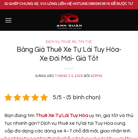
Bỏ
 CHUNG XE. VUI LÒNG LIÊN HỆ HOTLINE 0985953616 ĐỂ ĐƯỢC TƯ VẤN 24/24.
qua
nội
dung
DỊCH VỤ THUÊ XE
,
TIN TỨC
Bảng Giá Thuê Xe Tự Lái Tuy Hòa-
Xe Đời Mới- Giá Tốt
ĐĂNG VÀO
THÁNG 3 5, 2026
BỞI
ADMIN
5/5 - (5 bình chọn)
Bạn đang tìm
Thuê Xe Tự Lái Tuy Hòa
uy tín, giá tốt và thủ
tục nhanh gọn? Dịch vụ thuê xe tự lái tại Tuy Hòa cung
cấp đa dạng các dòng xe 4–7 chỗ đời mới, giao nhận linh