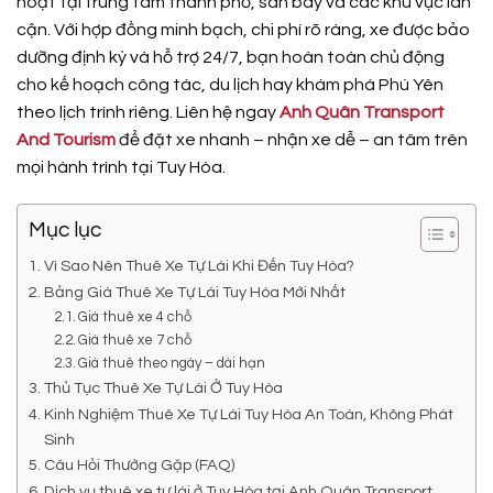
hoạt tại trung tâm thành phố, sân bay và các khu vực lân
cận. Với hợp đồng minh bạch, chi phí rõ ràng, xe được bảo
dưỡng định kỳ và hỗ trợ 24/7, bạn hoàn toàn chủ động
cho kế hoạch công tác, du lịch hay khám phá Phú Yên
theo lịch trình riêng. Liên hệ ngay
Anh Quân Transport
And Tourism
để đặt xe nhanh – nhận xe dễ – an tâm trên
mọi hành trình tại Tuy Hòa.
Mục lục
Vì Sao Nên Thuê Xe Tự Lái Khi Đến Tuy Hòa?
Bảng Giá Thuê Xe Tự Lái Tuy Hòa Mới Nhất
Giá thuê xe 4 chỗ
Giá thuê xe 7 chỗ
Giá thuê theo ngày – dài hạn
Thủ Tục Thuê Xe Tự Lái Ở Tuy Hòa
Kinh Nghiệm Thuê Xe Tự Lái Tuy Hòa An Toàn, Không Phát
Sinh
Câu Hỏi Thường Gặp (FAQ)
Dịch vụ thuê xe tự lái ở Tuy Hòa tại Anh Quân Transport