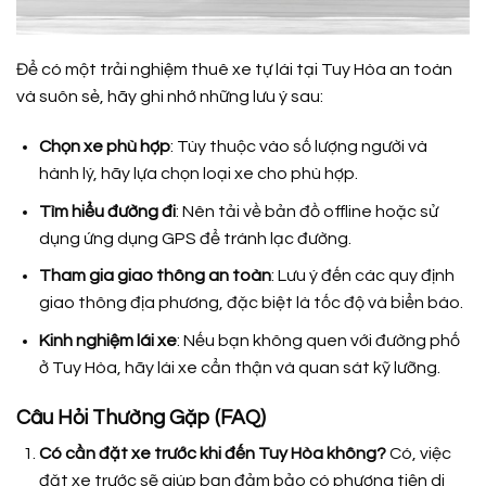
Để có một trải nghiệm thuê xe tự lái tại Tuy Hòa an toàn
và suôn sẻ, hãy ghi nhớ những lưu ý sau:
Chọn xe phù hợp
: Tùy thuộc vào số lượng người và
hành lý, hãy lựa chọn loại xe cho phù hợp.
Tìm hiểu đường đi
: Nên tải về bản đồ offline hoặc sử
dụng ứng dụng GPS để tránh lạc đường.
Tham gia giao thông an toàn
: Lưu ý đến các quy định
giao thông địa phương, đặc biệt là tốc độ và biển báo.
Kinh nghiệm lái xe
: Nếu bạn không quen với đường phố
ở Tuy Hòa, hãy lái xe cẩn thận và quan sát kỹ lưỡng.
Câu Hỏi Thường Gặp (FAQ)
Có cần đặt xe trước khi đến Tuy Hòa không?
Có, việc
đặt xe trước sẽ giúp bạn đảm bảo có phương tiện di