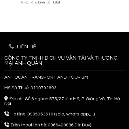
ở
Chức năng bình luận bị tắt
Lịch
Kinh
Chất
Bỏ
Hàn
Nghiệm
Túi
Quốc
Từ
Kinh
Tự
A-
Nghiệm
Túc,
Z
Đi
Siêu
Phuket
Tiết
Thái
Kiệm
Lan
LIÊN HỆ
Cho
Người
Đi
CÔNG TY TNHH DỊCH VỤ VẬN TẢI VÀ THƯƠNG
Lần
MẠI ANH QUÂN
Đầu
ANH QUÂN TRANSPORT AND TOURISM
Mã Số Thuế: 0110792693
Địa chỉ: Số 6 ngách 575/27 Kim Mã, P. Giảng Võ, Tp. Hà
Nội
Hotline: 0985953616 (zalo, whats app,…)
Điện thoại liên hệ: 0966428886 (Mr. Duy)