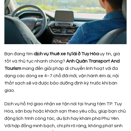
Bạn đang tìm
dịch vụ thuê xe tự lái ở Tuy Hòa
uy tín, giá
tốt và thủ tục nhanh chóng?
Anh Quân Transport And
Tourism
mang đến giải pháp di chuyển linh hoạt với đa
dạng các dòng xe 4–7 chỗ đời mới, vận hành êm ái, nội
thất sạch sẽ và được bảo dưỡng định kỳ trước khi bàn
giao.
Dịch vụ hỗ trợ giao nhận xe tận nơi tại trung tâm TP. Tuy
Hòa, sân bay hoặc khách sạn theo yêu cầu, giúp bạn chủ
động lịch trình công tác, du lịch hay khám phá Phú Yên.
Với hợp đồng minh bạch, chi phí rõ ràng, không phát sinh