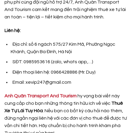
phụ phí cùng đội ngũ hỗ trợ 24/7, Anh Quân Transport
And Tourism cam kết mang đến trải nghiệm thuê xe tự lái
an toàn – tiện lợi – tiết kiệm cho mọi hành trình.
Liên hệ:
Địa chỉ: số 6 ngách 575/27 Kim Mã, Phường Ngọc
Khánh, Quận Ba Đình, Hà Nội
SĐT: 0985953616 (zalo, whats app,…)
Điện thoại liên hệ: 0966428886 (Mr. Duy)
Email: xevip247@gmail.com
Anh Quân Transport And Tourism
hy vọng bài viết này
cung cấp cho bạn những thông tin hữu ích về việc
Thuê
Xe Tự Lái Tuy Hòa
. Nếu bạn có bất kỳ câu hỏi nào thêm,
đừng ngần ngại liên hệ với các đơn vị cho thuê để được tư
vấn chi tiết hơn. Hãy chuẩn bị cho hành trình khám phá