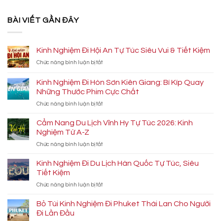
BÀI VIẾT GẦN ĐÂY
Kinh Nghiệm Đi Hội An Tự Túc Siêu Vui & Tiết Kiệm
ở
Chức năng bình luận bị tắt
Kinh
Nghiệm
Kinh Nghiệm Đi Hòn Sơn Kiên Giang: Bí Kíp Quay
Đi
Những Thước Phim Cực Chất
Hội
ở
Chức năng bình luận bị tắt
An
Kinh
Tự
Nghiệm
Túc
Cẩm Nang Du Lịch Vĩnh Hy Tự Túc 2026: Kinh
Đi
Siêu
Nghiệm Từ A-Z
Hòn
Vui
ở
Chức năng bình luận bị tắt
Sơn
&
Cẩm
Kiên
Tiết
Nang
Kinh Nghiệm Đi Du Lịch Hàn Quốc Tự Túc, Siêu
Giang:
Kiệm
Du
Bí
Tiết Kiệm
Lịch
Kíp
ở
Chức năng bình luận bị tắt
Vĩnh
Quay
Kinh
Hy
Những
Nghiệm
Bỏ Túi Kinh Nghiệm Đi Phuket Thái Lan Cho Người
Tự
Thước
Đi
Túc
Đi Lần Đầu
Phim
Du
2026:
Cực