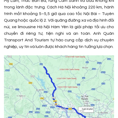
Mỹ Lâm, thác Bản Ba, rừng Cam Sành và bầu không khí
trong lành đặc trưng. Cách Hà Nội khoảng 220 km, hành
trình mất khoảng 5–5,5 giờ qua cao tốc Nội Bài – Tuyên
Quang hoặc quốc lộ 2. Với quãng đường xa và địa hình đồi
núi, xe limousine Hà Nội Hàm Yên là giải pháp tối ưu cho
chuyến đi riêng tư, tiện nghi và an toàn. Anh Quân
Transport And Tourism tự hào cung cấp dịch vụ chuyên
nghiệp, uy tín và luôn được khách hàng tin tưởng lựa chọn.