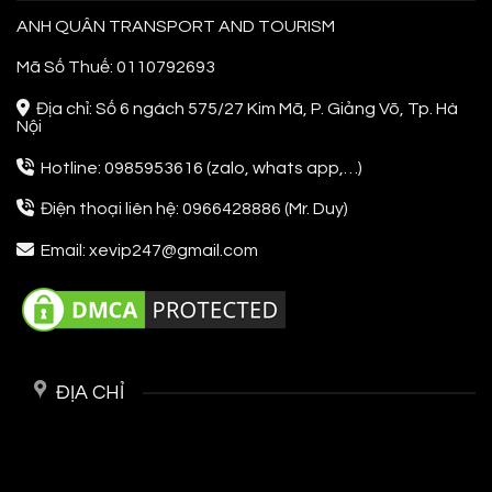
ANH QUÂN TRANSPORT AND TOURISM
Mã Số Thuế: 0110792693
Địa chỉ: Số 6 ngách 575/27 Kim Mã, P. Giảng Võ, Tp. Hà
Nội
Hotline: 0985953616 (zalo, whats app,…)
Điện thoại liên hệ: 0966428886 (Mr. Duy)
Email: xevip247@gmail.com
ĐỊA CHỈ