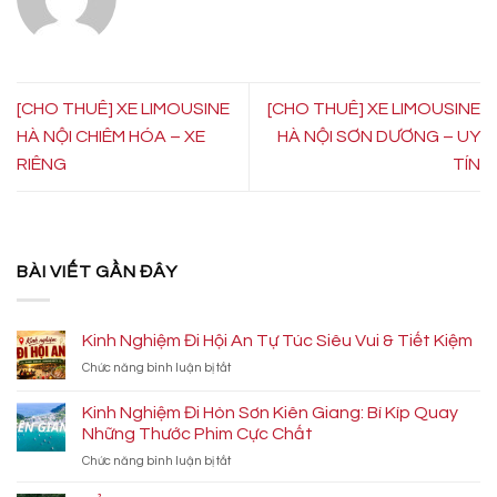
[CHO THUÊ] XE LIMOUSINE
[CHO THUÊ] XE LIMOUSINE
HÀ NỘI CHIÊM HÓA – XE
HÀ NỘI SƠN DƯƠNG – UY
RIÊNG
TÍN
BÀI VIẾT GẦN ĐÂY
Kinh Nghiệm Đi Hội An Tự Túc Siêu Vui & Tiết Kiệm
ở
Chức năng bình luận bị tắt
Kinh
Nghiệm
Kinh Nghiệm Đi Hòn Sơn Kiên Giang: Bí Kíp Quay
Đi
Những Thước Phim Cực Chất
Hội
ở
Chức năng bình luận bị tắt
An
Kinh
Tự