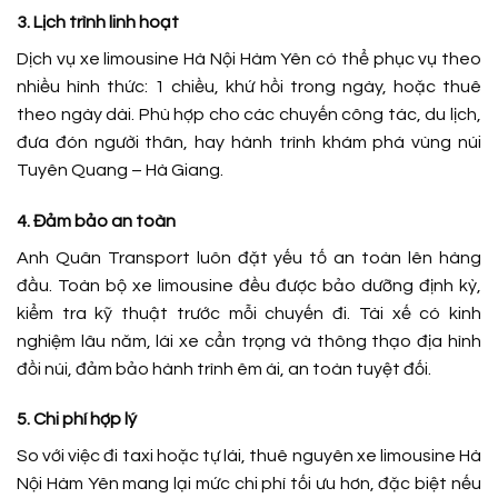
3. Lịch trình linh hoạt
Dịch vụ xe limousine Hà Nội Hàm Yên có thể phục vụ theo
nhiều hình thức: 1 chiều, khứ hồi trong ngày, hoặc thuê
theo ngày dài. Phù hợp cho các chuyến công tác, du lịch,
đưa đón người thân, hay hành trình khám phá vùng núi
Tuyên Quang – Hà Giang.
4. Đảm bảo an toàn
Anh Quân Transport luôn đặt yếu tố an toàn lên hàng
đầu. Toàn bộ xe limousine đều được bảo dưỡng định kỳ,
kiểm tra kỹ thuật trước mỗi chuyến đi. Tài xế có kinh
nghiệm lâu năm, lái xe cẩn trọng và thông thạo địa hình
đồi núi, đảm bảo hành trình êm ái, an toàn tuyệt đối.
5. Chi phí hợp lý
So với việc đi taxi hoặc tự lái, thuê nguyên xe limousine Hà
Nội Hàm Yên mang lại mức chi phí tối ưu hơn, đặc biệt nếu