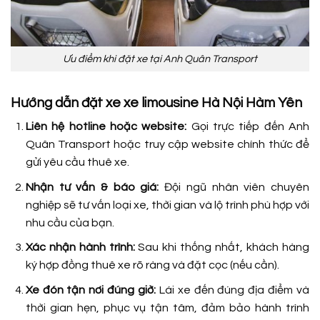
Ưu điểm khi đặt xe tại Anh Quân Transport
Hướng dẫn đặt xe xe limousine Hà Nội Hàm Yên
Liên hệ hotline hoặc website:
Gọi trực tiếp đến Anh
Quân Transport hoặc truy cập website chính thức để
gửi yêu cầu thuê xe.
Nhận tư vấn & báo giá:
Đội ngũ nhân viên chuyên
nghiệp sẽ tư vấn loại xe, thời gian và lộ trình phù hợp với
nhu cầu của bạn.
Xác nhận hành trình:
Sau khi thống nhất, khách hàng
ký hợp đồng thuê xe rõ ràng và đặt cọc (nếu cần).
Xe đón tận nơi đúng giờ:
Lái xe đến đúng địa điểm và
thời gian hẹn, phục vụ tận tâm, đảm bảo hành trình