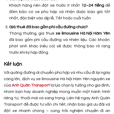
Khách hàng nên đặt xe trước ít nhất
12–24 tiếng
để
đảm bảo có xe phù hợp và nhận được báo giá tốt
nhất, đặc biệt vào dịp lễ, Tết hoặc cuối tuần.
Giá thuê đã bao gồm phí cầu đường chưa?
Thông thường, giá thuê
xe limousine Hà Nội Hàm Yên
đã bao gồm phí cầu đường và nhiên liệu. Các khoản
phát sinh khác (nếu có) sẽ được thông báo rõ ràng
trước khi ký hợp đồng.
Kết luận
Với quãng đường di chuyển phù hợp và nhu cầu đi lại ngày
càng lớn, dịch vụ xe limousine Hà Nội Hàm Yên nguyên xe
của
Anh Quân Transport
là lựa chọn lý tưởng cho gia đình,
nhóm bạn hay doanh nghiệp mong muốn một hành trình
riêng tư, thoải mái và sang trọng. Liên hệ ngay Anh Quân
Transport để được tư vấn chi tiết, nhận báo giá ưu đãi và
đặt xe nhanh chóng – cùng trải nghiệm chuyến đi an