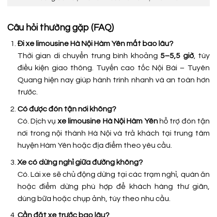
Câu hỏi thường gặp (FAQ)
Đi xe limousine Hà Nội Hàm Yên mất bao lâu?
Thời gian di chuyển trung bình khoảng
5–5,5 giờ
, tùy
điều kiện giao thông. Tuyến cao tốc Nội Bài – Tuyên
Quang hiện nay giúp hành trình nhanh và an toàn hơn
trước.
Có được đón tận nơi không?
Có. Dịch vụ
xe limousine Hà Nội Hàm Yên
hỗ trợ đón tận
nơi trong nội thành Hà Nội và trả khách tại trung tâm
huyện Hàm Yên hoặc địa điểm theo yêu cầu.
Xe có dừng nghỉ giữa đường không?
Có. Lái xe sẽ chủ động dừng tại các trạm nghỉ, quán ăn
hoặc điểm dừng phù hợp để khách hàng thư giãn,
dùng bữa hoặc chụp ảnh, tùy theo nhu cầu.
Cần đặt xe trước bao lâu?