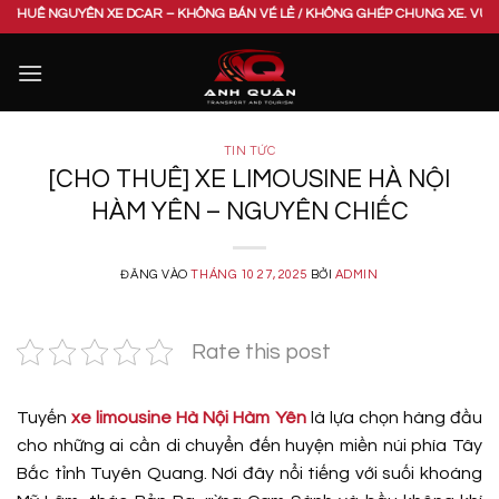
Bỏ
UYÊN XE DCAR – KHÔNG BÁN VÉ LẺ / KHÔNG GHÉP CHUNG XE. VUI LÒNG LIÊN 
qua
nội
dung
TIN TỨC
[CHO THUÊ] XE LIMOUSINE HÀ NỘI
HÀM YÊN – NGUYÊN CHIẾC
ĐĂNG VÀO
THÁNG 10 27, 2025
BỞI
ADMIN
Rate this post
Tuyến
xe limousine Hà Nội Hàm Yên
là lựa chọn hàng đầu
cho những ai cần di chuyển đến huyện miền núi phía Tây
Bắc tỉnh Tuyên Quang. Nơi đây nổi tiếng với suối khoáng