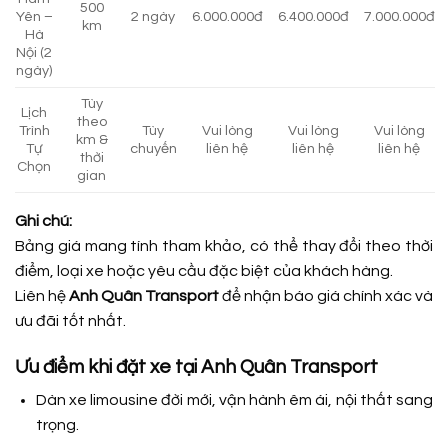
500
Yên –
2 ngày
6.000.000đ
6.400.000đ
7.000.000đ
km
Hà
Nội (2
ngày)
Tùy
Lịch
theo
Trình
Tùy
Vui lòng
Vui lòng
Vui lòng
km &
Tự
chuyến
liên hệ
liên hệ
liên hệ
thời
Chọn
gian
Ghi chú:
Bảng giá mang tính tham khảo, có thể thay đổi theo thời
điểm, loại xe hoặc yêu cầu đặc biệt của khách hàng.
Liên hệ
Anh Quân Transport
để nhận báo giá chính xác và
ưu đãi tốt nhất.
Ưu điểm khi đặt xe tại Anh Quân Transport
Dàn xe limousine đời mới, vận hành êm ái, nội thất sang
trọng.