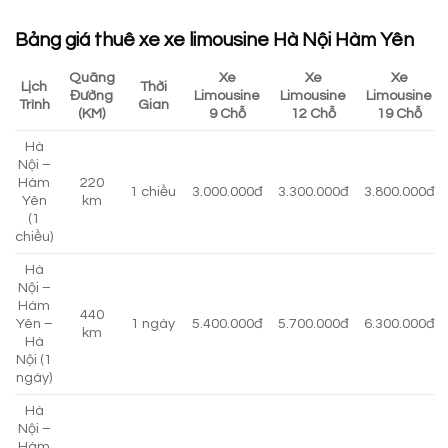
Bảng giá thuê xe xe limousine Hà Nội Hàm Yên
Quãng
Xe
Xe
Xe
Lịch
Thời
Đường
Limousine
Limousine
Limousine
Trình
Gian
(KM)
9 Chỗ
12 Chỗ
19 Chỗ
Hà
Nội –
Hàm
220
1 chiều
3.000.000đ
3.300.000đ
3.800.000đ
Yên
km
(1
chiều)
Hà
Nội –
Hàm
440
Yên –
1 ngày
5.400.000đ
5.700.000đ
6.300.000đ
km
Hà
Nội (1
ngày)
Hà
Nội –
Hàm