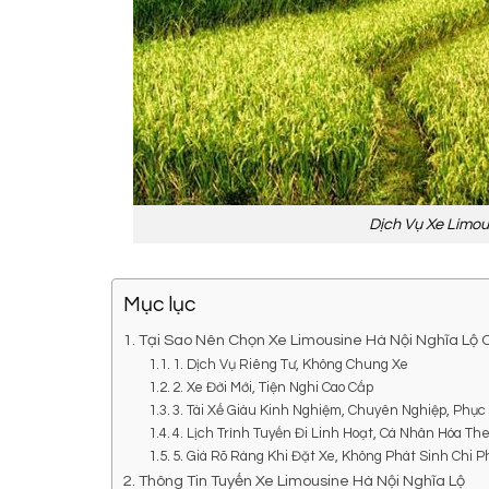
Dịch Vụ Xe Limou
Mục lục
Tại Sao Nên Chọn Xe Limousine Hà Nội Nghĩa Lộ
1. Dịch Vụ Riêng Tư, Không Chung Xe
2. Xe Đời Mới, Tiện Nghi Cao Cấp
3. Tài Xế Giàu Kinh Nghiệm, Chuyên Nghiệp, Phụ
4. Lịch Trình Tuyến Đi Linh Hoạt, Cá Nhân Hóa T
5. Giá Rõ Ràng Khi Đặt Xe, Không Phát Sinh Chi P
Thông Tin Tuyến Xe Limousine Hà Nội Nghĩa Lộ