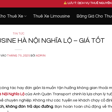
LƯU Ý: DỊCH VỤ THUÊ NGUYÊN XE DCAR – KHÔNG 
Cho Thuê Xe
Thuê Xe Limousine
Bảng Giá Cho Thu
TIN TỨC
SINE HÀ NỘI NGHĨA LỘ – GIÁ TỐT
 VÀO
THÁNG 7 9, 2025
BỞI
ADMIN
, công tác hay đơn giản là muốn tận hưởng không gian thoải 
à Nội Nghĩa Lộ
của Anh Quân Transport chính là lựa chọn lý tư
tài xế chuyên nghiệp. Không như các tuyến xe khách chạy cố địn
h, không đón trả dọc đường
. Bạn hoàn toàn chủ động về th