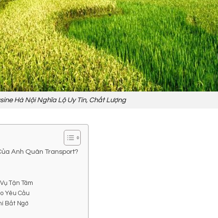
sine Hà Nội Nghĩa Lộ Uy Tín, Chất Lượng
 Của Anh Quân Transport?
c Vụ Tận Tâm
heo Yêu Cầu
hí Bất Ngờ