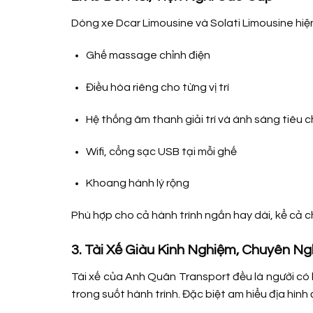
Dòng xe Dcar Limousine và Solati Limousine hiện
Ghế massage chỉnh điện
Điều hòa riêng cho từng vị trí
Hệ thống âm thanh giải trí và ánh sáng tiêu 
Wifi, cổng sạc USB tại mỗi ghế
Khoang hành lý rộng
Phù hợp cho cả hành trình ngắn hay dài, kể cả ch
3. Tài Xế Giàu Kinh Nghiệm, Chuyên N
Tài xế của Anh Quân Transport đều là người có 
trong suốt hành trình. Đặc biệt am hiểu địa hình 