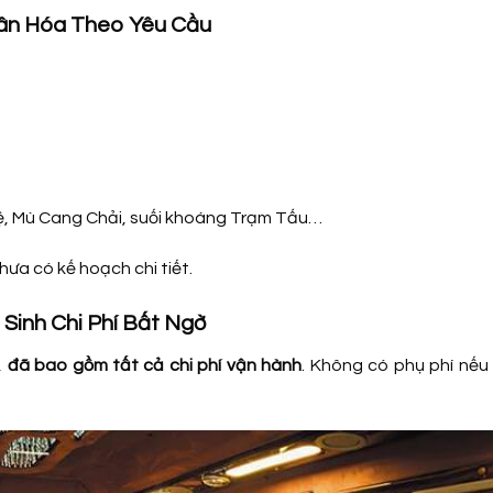
Nhân Hóa Theo Yêu Cầu
Lệ, Mù Cang Chải, suối khoáng Trạm Tấu…
chưa có kế hoạch chi tiết.
 Sinh Chi Phí Bất Ngờ
,
đã bao gồm tất cả chi phí vận hành
. Không có phụ phí nếu