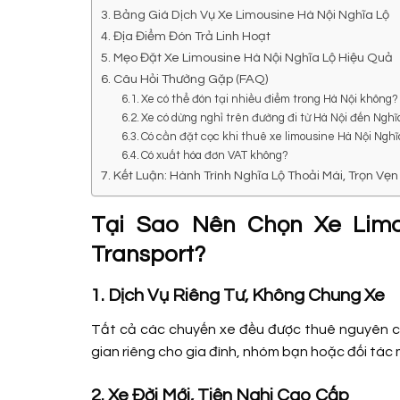
Bảng Giá Dịch Vụ Xe Limousine Hà Nội Nghĩa Lộ
Địa Điểm Đón Trả Linh Hoạt
Mẹo Đặt Xe Limousine Hà Nội Nghĩa Lộ Hiệu Quả
Câu Hỏi Thường Gặp (FAQ)
Xe có thể đón tại nhiều điểm trong Hà Nội không?
Xe có dừng nghỉ trên đường đi từ Hà Nội đến Ngh
Có cần đặt cọc khi thuê xe limousine Hà Nội Ngh
Có xuất hóa đơn VAT không?
Kết Luận: Hành Trình Nghĩa Lộ Thoải Mái, Trọn Vẹn
Tại Sao Nên Chọn Xe Lim
Transport?
1. Dịch Vụ Riêng Tư, Không Chung Xe
Tất cả các chuyến xe đều được thuê nguyên 
gian riêng cho gia đình, nhóm bạn hoặc đối tác 
2. Xe Đời Mới, Tiện Nghi Cao Cấp