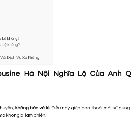
ĩa Lộ không?
ĩa Lộ không?
 Với Dịch Vụ Xe Riêng
ousine Hà Nội Nghĩa Lộ Của Anh 
chuyến,
không bán vé lẻ
. Điều này giúp bạn thoải mái sử dụn
mà không bị làm phiền.