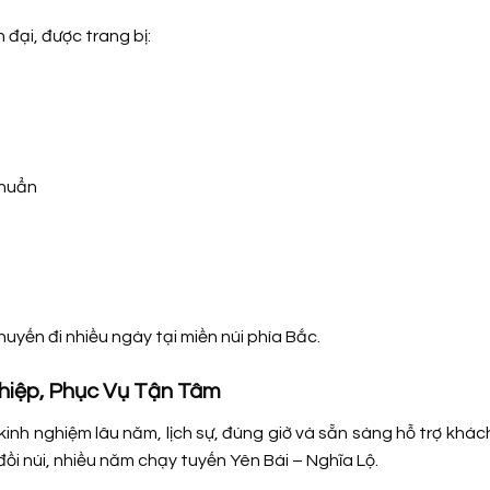
 đại, được trang bị:
chuẩn
uyến đi nhiều ngày tại miền núi phía Bắc.
ghiệp, Phục Vụ Tận Tâm
kinh nghiệm lâu năm, lịch sự, đúng giờ và sẵn sàng hỗ trợ khá
đồi núi, nhiều năm chạy tuyến Yên Bái – Nghĩa Lộ.