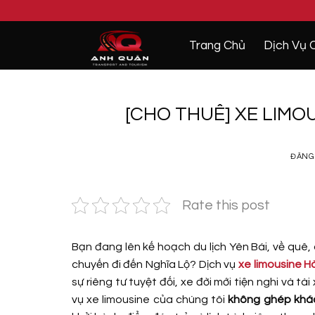
Bỏ
qua
nội
Trang Chủ
Dịch Vụ 
dung
[CHO THUÊ] XE LIMOU
ĐĂNG
Rate this post
Bạn đang lên kế hoạch du lịch Yên Bái, về quê
chuyến đi đến Nghĩa Lộ? Dịch vụ
xe limousine H
sự riêng tư tuyệt đối, xe đời mới tiện nghi và 
vụ xe limousine của chúng tôi
không ghép khác