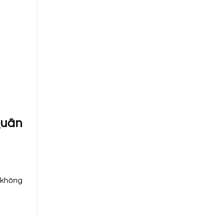
Quân
g không