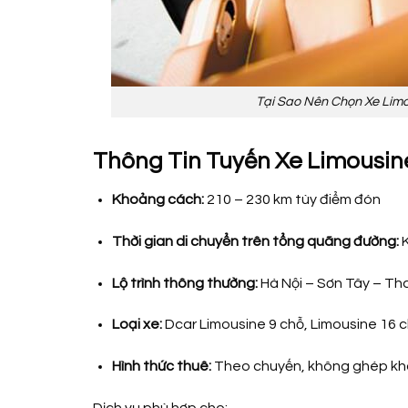
Tại Sao Nên Chọn Xe Lim
Thông Tin Tuyến Xe Limousin
Khoảng cách:
210 – 230 km tùy điểm đón
Thời gian di chuyển trên tổng quãng đường:
K
Lộ trình thông thường:
Hà Nội – Sơn Tây – Th
Loại xe:
Dcar Limousine 9 chỗ, Limousine 16 ch
Hình thức thuê:
Theo chuyến, không ghép k
Dịch vụ phù hợp cho: