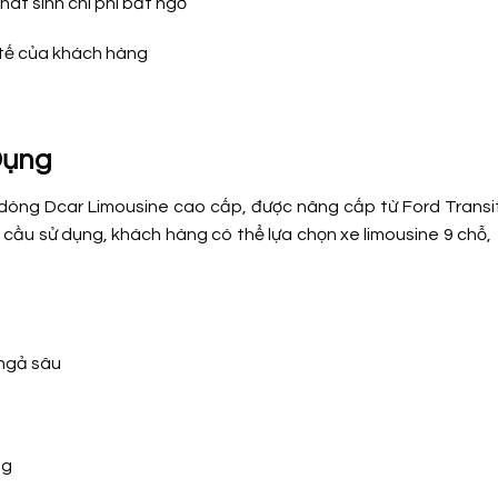
hát sinh chi phí bất ngờ
c tế của khách hàng
p
Dụng
 dòng Dcar Limousine cao cấp, được nâng cấp từ Ford Transi
u cầu sử dụng, khách hàng có thể lựa chọn xe limousine 9 chỗ,
 ngả sâu
ng