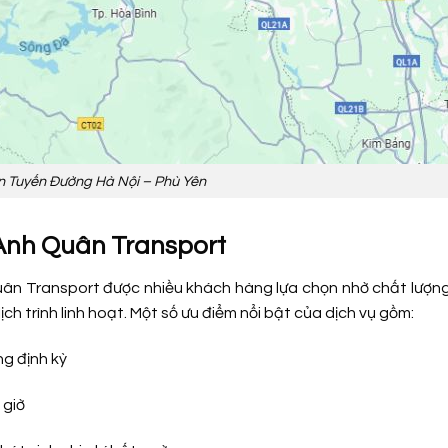
n Tuyến Đường Hà Nội – Phù Yên
Anh Quân Transport
uân Transport được nhiều khách hàng lựa chọn nhờ chất lượn
ch trình linh hoạt. Một số ưu điểm nổi bật của dịch vụ gồm:
ng định kỳ
 giờ