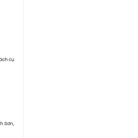
hách cụ
h Sơn,