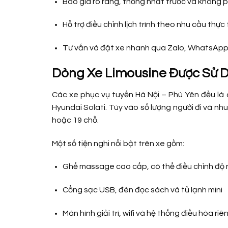
Báo giá rõ ràng, thống nhất trước và không p
Hỗ trợ điều chỉnh lịch trình theo nhu cầu thự
Tư vấn và đặt xe nhanh qua Zalo, WhatsAp
Dòng Xe Limousine Được Sử 
Các xe phục vụ tuyến Hà Nội – Phù Yên đều là
Hyundai Solati. Tùy vào số lượng người đi và nh
hoặc 19 chỗ.
Một số tiện nghi nổi bật trên xe gồm:
Ghế massage cao cấp, có thể điều chỉnh độ
Cổng sạc USB, đèn đọc sách và tủ lạnh mini
Màn hình giải trí, wifi và hệ thống điều hòa riê