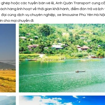
xe ghép hoặc các tuyến bán vé lẻ, Anh Quân Transport cung c
h hàng linh hoạt về thời gian khởi hành, điểm đón trả và lịch t
iện đại cùng dịch vụ chuyên nghiệp, xe limousine Phù Yên Hà N
ơn cho mọi chuyến đi.