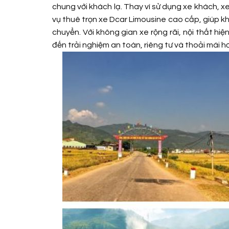
chung với khách lạ. Thay vì sử dụng xe khách, 
vụ thuê trọn xe Dcar Limousine cao cấp, giúp khác
chuyển. Với không gian xe rộng rãi, nội thất h
đến trải nghiệm an toàn, riêng tư và thoải mái h