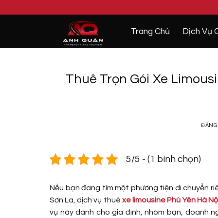
Bỏ
qua
nội
Trang Chủ
Dịch Vụ 
dung
Thuê Trọn Gói Xe Limousi
ĐĂNG
5/5 - (1 bình chọn)
Nếu bạn đang tìm một phương tiện di chuyển riên
Sơn La, dịch vụ thuê
xe limousine Phù Yên Hà Nộ
vụ này dành cho gia đình, nhóm bạn, doanh ng