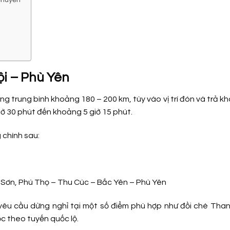
i – Phù Yên
g trung bình khoảng 180 – 200 km, tùy vào vị trí đón và trả k
iờ 30 phút đến khoảng 5 giờ 15 phút.
 chính sau:
 Sơn, Phú Thọ – Thu Cúc – Bắc Yên – Phù Yên
 yêu cầu dừng nghỉ tại một số điểm phù hợp như đồi chè Than
 theo tuyến quốc lộ.