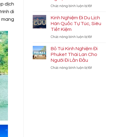
Kiệm
Sơn
ấp dịch
ở
Chức năng bình luận bị tắt
Kiên
Cẩm
rình di
Giang:
Nang
Bí
Kinh Nghiệm Đi Du Lịch
ội mang
Du
Kíp
Hàn Quốc Tự Túc, Siêu
Lịch
Quay
Tiết Kiệm
Vĩnh
Những
ở
Chức năng bình luận bị tắt
Hy
Thước
Kinh
Tự
Phim
Nghiệm
Túc
Cực
Bỏ Túi Kinh Nghiệm Đi
Đi
2026:
Chất
Phuket Thái Lan Cho
Du
Kinh
Người Đi Lần Đầu
Lịch
Nghiệm
ở
Chức năng bình luận bị tắt
Hàn
Từ
Bỏ
Quốc
A-
Túi
Tự
Z
Kinh
Túc,
Nghiệm
Siêu
Đi
Tiết
Phuket
Kiệm
Thái
Lan
Cho
Người
Đi
Lần
Đầu