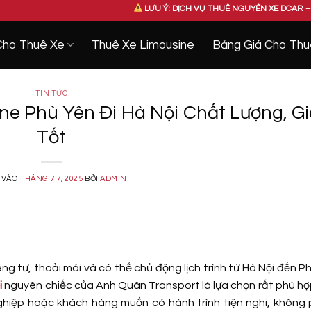
LƯU Ý: DỊCH VỤ THUÊ NGUYÊN XE DCAR – KHÔNG BÁN VÉ LẺ 
Cho Thuê Xe
Thuê Xe Limousine
Bảng Giá Cho Thu
TIN TỨC
ne Phù Yên Đi Hà Nội Chất Lượng, G
Tốt
 VÀO
THÁNG 7 7, 2025
BỞI
ADMIN
g tư, thoải mái và có thể chủ động lịch trình từ Hà Nội đến P
i
nguyên chiếc của Anh Quân Transport là lựa chọn rất phù hợ
hiệp hoặc khách hàng muốn có hành trình tiện nghi, không p