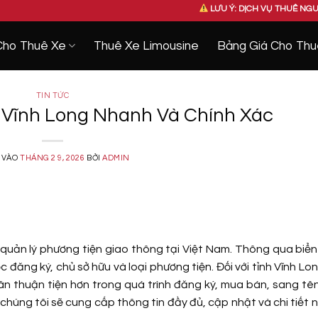
LƯU Ý: DỊCH VỤ THUÊ NGUYÊN XE DCAR – 
Cho Thuê Xe
Thuê Xe Limousine
Bảng Giá Cho Thu
TIN TỨC
e Vĩnh Long Nhanh Và Chính Xác
 VÀO
THÁNG 2 9, 2026
BỞI
ADMIN
 quản lý phương tiện giao thông tại Việt Nam. Thông qua biển
ăng ký, chủ sở hữu và loại phương tiện. Đối với tỉnh Vĩnh Lon
ân thuận tiện hơn trong quá trình đăng ký, mua bán, sang tê
chúng tôi sẽ cung cấp thông tin đầy đủ, cập nhật và chi tiết 