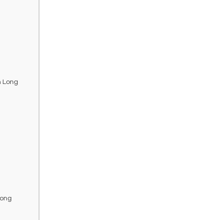
h Long
Long