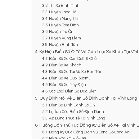
Thị Xã Bình Minh
Huyện Long Hồ
Huyện Mang Thít
Huyện Tam Bình
Huyện Trà Ôn
Huyện Vũng Liêm
Huyện Bình Tân
Ký Hiệu Biển Số Ô Tô Và Các Loại Xe Khác Tại Vĩn
Biển Số Xe Con Dưới 9 Chỗ
Biển Số Xe Khách
Biển Số Xe Tải Và Xe Bán Tải
Biển Số Xe Dưới 50cm3
Biển Số Xe Máy Điện
Các Loại Biển Số Đặc Biệt
Quy Định Mới Về Biển Số Định Danh Tại Vĩnh Long
Biển Số Định Danh Là Gì?
Lợi Ích Của Biển Số Định Danh
Áp Dụng Thực Tế Tại Vĩnh Long
Hướng Dẫn Thủ Tục Đăng Ký Biển Số Xe Tại Vĩnh 
Đăng Ký Qua Cổng Dịch Vụ Công Bộ Công An
Hồ Sơ Cần Chuẩn Bị