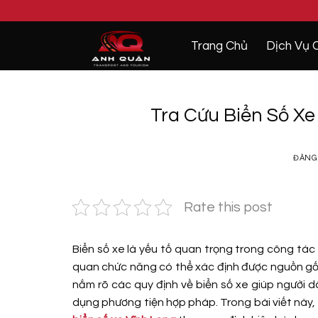
Bỏ
qua
nội
Trang Chủ
Dịch Vụ 
dung
Tra Cứu Biển Số X
ĐĂNG
Rate this post
Biển số xe là yếu tố quan trọng trong công tác
quan chức năng có thể xác định được nguồn gốc đ
nắm rõ các quy định về biển số xe giúp người d
dụng phương tiện hợp pháp. Trong bài viết này, 