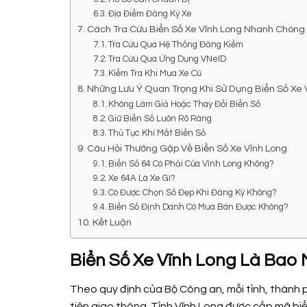
Địa Điểm Đăng Ký Xe
Cách Tra Cứu Biển Số Xe Vĩnh Long Nhanh Chóng
Tra Cứu Qua Hệ Thống Đăng Kiểm
Tra Cứu Qua Ứng Dụng VNeID
Kiểm Tra Khi Mua Xe Cũ
Những Lưu Ý Quan Trọng Khi Sử Dụng Biển Số Xe 
Không Làm Giả Hoặc Thay Đổi Biển Số
Giữ Biển Số Luôn Rõ Ràng
Thủ Tục Khi Mất Biển Số
Câu Hỏi Thường Gặp Về Biển Số Xe Vĩnh Long
Biển Số 64 Có Phải Của Vĩnh Long Không?
Xe 64A Là Xe Gì?
Có Được Chọn Số Đẹp Khi Đăng Ký Không?
Biển Số Định Danh Có Mua Bán Được Không?
Kết Luận
Biển Số Xe Vĩnh Long Là Bao 
Theo quy định của Bộ Công an, mỗi tỉnh, thành 
tiện giao thông. Tỉnh Vĩnh Long được cấp mã biể