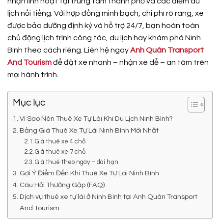
nhận linh hoạt tại trung tâm thành phố và các điểm du
lịch nổi tiếng. Với hợp đồng minh bạch, chi phí rõ ràng, xe
được bảo dưỡng định kỳ và hỗ trợ 24/7, bạn hoàn toàn
chủ động lịch trình công tác, du lịch hay khám phá Ninh
Bình theo cách riêng. Liên hệ ngay
Anh Quân Transport
And Tourism
để đặt xe nhanh – nhận xe dễ – an tâm trên
mọi hành trình.
Mục lục
Vì Sao Nên Thuê Xe Tự Lái Khi Du Lịch Ninh Bình?
Bảng Giá Thuê Xe Tự Lái Ninh Bình Mới Nhất
Giá thuê xe 4 chỗ
Giá thuê xe 7 chỗ
Giá thuê theo ngày – dài hạn
Gợi Ý Điểm Đến Khi Thuê Xe Tự Lái Ninh Bình
Câu Hỏi Thường Gặp (FAQ)
Dịch vụ thuê xe tự lái ở Ninh Bình tại Anh Quân Transport
And Tourism