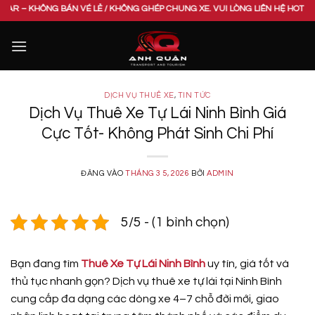
Bỏ
ÔNG BÁN VÉ LẺ / KHÔNG GHÉP CHUNG XE. VUI LÒNG LIÊN HỆ HOTLINE 098595
qua
nội
dung
DỊCH VỤ THUÊ XE
,
TIN TỨC
Dịch Vụ Thuê Xe Tự Lái Ninh Bình Giá
Cực Tốt- Không Phát Sinh Chi Phí
ĐĂNG VÀO
THÁNG 3 5, 2026
BỞI
ADMIN
5/5 - (1 bình chọn)
Bạn đang tìm
Thuê Xe Tự Lái Ninh Bình
uy tín, giá tốt và
thủ tục nhanh gọn? Dịch vụ thuê xe tự lái tại Ninh Bình
cung cấp đa dạng các dòng xe 4–7 chỗ đời mới, giao