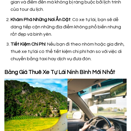
gian và điểm đến mà không bị ràng buộc bởi lịch trình
của tour du lịch.
Khám Phá Những Nơi Ẩn Dật
: Có xe tự lái, bạn sẽ dễ
dàng tiếp cận những địa điểm không phổ biến nhưng
rất đẹp và bình yên.
Tiết Kiệm Chi Phí
: Nếu bạn đi theo nhóm hoặc gia đình,
thuê xe tự lái có thể tiết kiệm chi phí hơn so với việc di
chuyển bằng taxi hay dịch vụ đưa đón.
Bảng Giá Thuê Xe Tự Lái Ninh Bình Mới Nhất