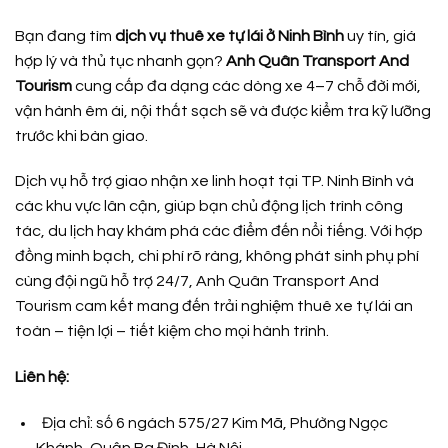
Bạn đang tìm
dịch vụ thuê xe tự lái ở Ninh Bình
uy tín, giá
hợp lý và thủ tục nhanh gọn?
Anh Quân Transport And
Tourism
cung cấp đa dạng các dòng xe 4–7 chỗ đời mới,
vận hành êm ái, nội thất sạch sẽ và được kiểm tra kỹ lưỡng
trước khi bàn giao.
Dịch vụ hỗ trợ giao nhận xe linh hoạt tại TP. Ninh Bình và
các khu vực lân cận, giúp bạn chủ động lịch trình công
tác, du lịch hay khám phá các điểm đến nổi tiếng. Với hợp
đồng minh bạch, chi phí rõ ràng, không phát sinh phụ phí
cùng đội ngũ hỗ trợ 24/7, Anh Quân Transport And
Tourism cam kết mang đến trải nghiệm thuê xe tự lái an
toàn – tiện lợi – tiết kiệm cho mọi hành trình.
Liên hệ:
Địa chỉ: số 6 ngách 575/27 Kim Mã, Phường Ngọc