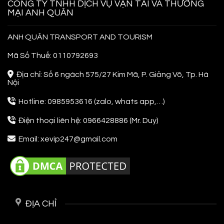
Đi
CÔNG TY TNHH DỊCH VỤ VẬN TẢI VÀ THƯƠNG
Lần
MẠI ANH QUÂN
Đầu
ANH QUÂN TRANSPORT AND TOURISM
Mã Số Thuế: 0110792693
Địa chỉ: Số 6 ngách 575/27 Kim Mã, P. Giảng Võ, Tp. Hà
Nội
Hotline: 0985953616 (zalo, whats app,…)
Điện thoại liên hệ: 0966428886 (Mr. Duy)
Email: xevip247@gmail.com
ĐỊA CHỈ