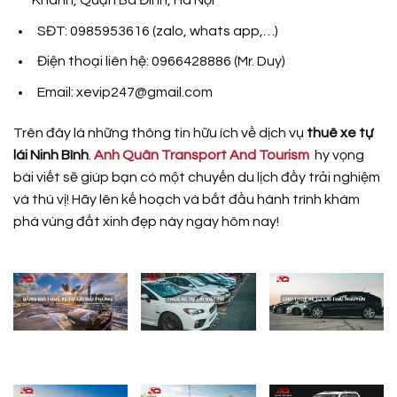
Khánh, Quận Ba Đình, Hà Nội
SĐT: 0985953616 (zalo, whats app,…)
Điện thoại liên hệ: 0966428886 (Mr. Duy)
Email: xevip247@gmail.com
Trên đây là những thông tin hữu ích về dịch vụ
thuê xe tự
lái Ninh Bình
.
Anh Quân Transport And Tourism
hy vọng
bài viết sẽ giúp bạn có một chuyến du lịch đầy trải nghiệm
và thú vị! Hãy lên kế hoạch và bắt đầu hành trình khám
phá vùng đất xinh đẹp này ngay hôm nay!