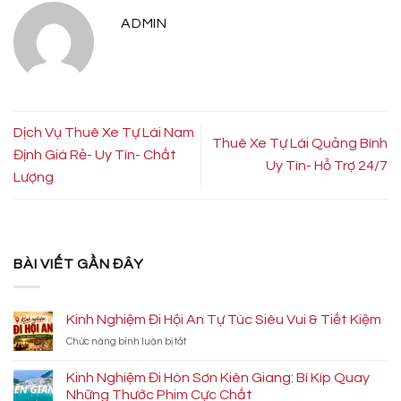
ADMIN
Dịch Vụ Thuê Xe Tự Lái Nam
Thuê Xe Tự Lái Quảng Bình
Định Giá Rẻ- Uy Tín- Chất
Uy Tín- Hỗ Trợ 24/7
Lượng
BÀI VIẾT GẦN ĐÂY
Kinh Nghiệm Đi Hội An Tự Túc Siêu Vui & Tiết Kiệm
ở
Chức năng bình luận bị tắt
Kinh
Nghiệm
Kinh Nghiệm Đi Hòn Sơn Kiên Giang: Bí Kíp Quay
Đi
Những Thước Phim Cực Chất