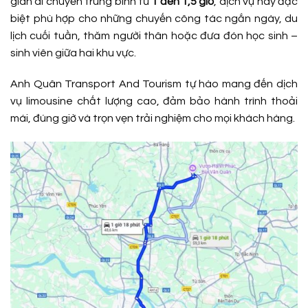
gian di chuyển trung bình từ
1 đến 1,5 giờ
, dịch vụ này đặc
biệt phù hợp cho những chuyến công tác ngắn ngày, du
lịch cuối tuần, thăm người thân hoặc đưa đón học sinh –
sinh viên giữa hai khu vực.
Anh Quân Transport And Tourism tự hào mang đến dịch
vụ limousine chất lượng cao, đảm bảo hành trình thoải
mái, đúng giờ và trọn vẹn trải nghiệm cho mọi khách hàng.