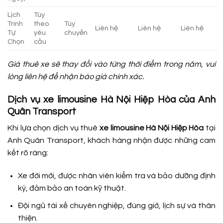
Lịch
Tùy
Trình
theo
Tùy
Liên hệ
Liên hệ
Liên hệ
Tự
yêu
chuyến
Chọn
cầu
Giá thuê xe sẽ thay đổi vào từng thời điểm trong năm, vui
lòng liên hệ để nhận báo giá chính xác.
Dịch vụ xe limousine Hà Nội Hiệp Hòa của Anh
Quân Transport
Khi lựa chọn dịch vụ thuê
xe limousine Hà Nội Hiệp Hòa
tại
Anh Quân Transport, khách hàng nhận được những cam
kết rõ ràng:
Xe đời mới, được nhân viên kiểm tra và bảo dưỡng định
kỳ, đảm bảo an toàn kỹ thuật.
Đội ngũ tài xế chuyên nghiệp, đúng giờ, lịch sự và thân
thiện.