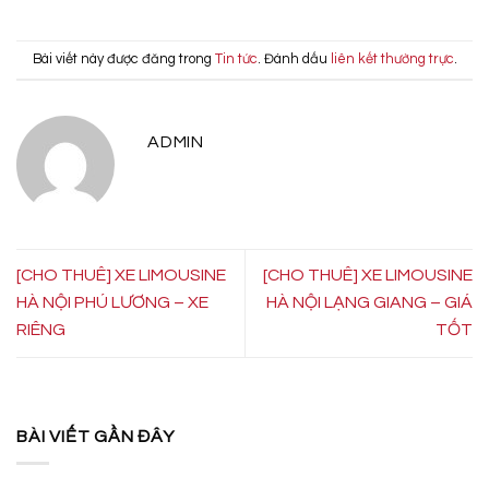
Bài viết này được đăng trong
Tin tức
. Đánh dấu
liên kết thường trực
.
ADMIN
[CHO THUÊ] XE LIMOUSINE
[CHO THUÊ] XE LIMOUSINE
HÀ NỘI PHÚ LƯƠNG – XE
HÀ NỘI LẠNG GIANG – GIÁ
RIÊNG
TỐT
BÀI VIẾT GẦN ĐÂY