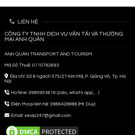
Đi
Siêu
Phuket
Tiết
Thái
Kiệm
Lan
LIÊN HỆ
Cho
Người
Đi
CÔNG TY TNHH DỊCH VỤ VẬN TẢI VÀ THƯƠNG
Lần
MẠI ANH QUÂN
Đầu
ANH QUÂN TRANSPORT AND TOURISM
Mã Số Thuế: 0110792693
Địa chỉ: Số 6 ngách 575/27 Kim Mã, P. Giảng Võ, Tp. Hà
Nội
Hotline: 0985953616 (zalo, whats app,…)
Điện thoại liên hệ: 0966428886 (Mr. Duy)
Email: xevip247@gmail.com