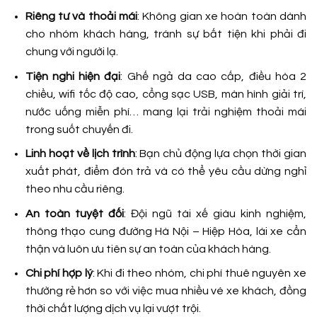
Riêng tư và thoải mái
: Không gian xe hoàn toàn dành
cho nhóm khách hàng, tránh sự bất tiện khi phải đi
chung với người lạ.
Tiện nghi hiện đại
: Ghế ngả da cao cấp, điều hòa 2
chiều, wifi tốc độ cao, cổng sạc USB, màn hình giải trí,
nước uống miễn phí… mang lại trải nghiệm thoải mái
trong suốt chuyến đi.
Linh hoạt về lịch trình
: Bạn chủ động lựa chọn thời gian
xuất phát, điểm đón trả và có thể yêu cầu dừng nghỉ
theo nhu cầu riêng.
An toàn tuyệt đối
: Đội ngũ tài xế giàu kinh nghiệm,
thông thạo cung đường Hà Nội – Hiệp Hòa, lái xe cẩn
thận và luôn ưu tiên sự an toàn của khách hàng.
Chi phí hợp lý
: Khi đi theo nhóm, chi phí thuê nguyên xe
thường rẻ hơn so với việc mua nhiều vé xe khách, đồng
thời chất lượng dịch vụ lại vượt trội.