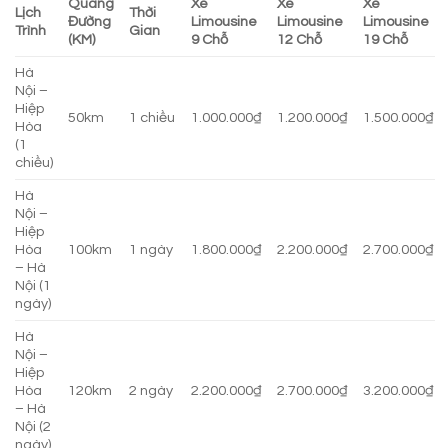
Quãng
Xe
Xe
Xe
Lịch
Thời
Đường
Limousine
Limousine
Limousine
Trình
Gian
(KM)
9 Chỗ
12 Chỗ
19 Chỗ
Hà
Nội –
Hiệp
50km
1 chiều
1.000.000₫
1.200.000₫
1.500.000₫
Hòa
(1
chiều)
Hà
Nội –
Hiệp
Hòa
100km
1 ngày
1.800.000₫
2.200.000₫
2.700.000₫
– Hà
Nội (1
ngày)
Hà
Nội –
Hiệp
Hòa
120km
2 ngày
2.200.000₫
2.700.000₫
3.200.000₫
– Hà
Nội (2
ngày)