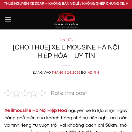
Bỏ
GUYÊN XE DCAR – KHÔNG BÁN VÉ LẺ / KHÔNG GHÉP CHUNG XE. VUI LÒNG LIÊN
qua
nội
dung
TIN TỨC
[CHO THUÊ] XE LIMOUSINE HÀ NỘI
HIỆP HÒA – UY TÍN
ĐĂNG VÀO
THÁNG 9 24, 2025
BỞI
ADMIN
Rate this post
Xe limousine Hà Nội Hiệp Hòa
nguyên xe là lựa chọn ngày
càng phổ biến của khách hàng nhờ sự tiện nghi, an toàn
và tính riêng tư vượt trội. Với khoảng cách chỉ
50km
, thời