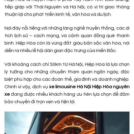
tiếp giáp với Thái Nguyên và Hà Nội, có vị trí giao thông
thuận lợi cho phát triển kinh tế, văn hóa và du lịch.
Nơi đây nổi tiếng với những làng nghề truyền thống, các di
tích lịch sử – cách mạng, và cảnh quan đồng quê thanh
bình. Hiệp Hòa còn là vùng đất giàu bản sắc văn hóa, nơi
diễn ra nhiều lễ hội dân gian đặc trưng của miền Bắc.
Với khoảng cách chỉ 50km từ Hà Nội, Hiệp Hòa là lựa chọn
lý tưởng cho những chuyến tham quan ngắn ngày, đặc
biệt phù hợp cho các đoàn thể, gia đình và doanh nghiệp.
Chính vì vậy, dịch vụ
xe limousine Hà
Nội Hiệp Hòa nguyên
xe
đang được nhiều khách hàng ưu tiên lựa chọn để đảm
bảo chuyến đi trọn vẹn và tiện lợi.