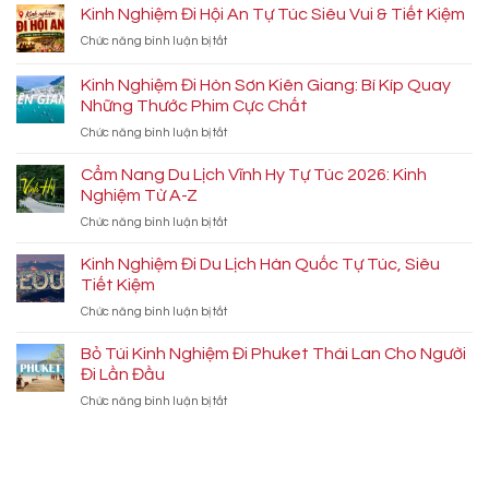
Kinh Nghiệm Đi Hội An Tự Túc Siêu Vui & Tiết Kiệm
ở
Chức năng bình luận bị tắt
Kinh
Nghiệm
Kinh Nghiệm Đi Hòn Sơn Kiên Giang: Bí Kíp Quay
Đi
Những Thước Phim Cực Chất
Hội
ở
Chức năng bình luận bị tắt
An
Kinh
Tự
Nghiệm
Túc
Cẩm Nang Du Lịch Vĩnh Hy Tự Túc 2026: Kinh
Đi
Siêu
Nghiệm Từ A-Z
Hòn
Vui
ở
Chức năng bình luận bị tắt
Sơn
&
Cẩm
Kiên
Tiết
Nang
Kinh Nghiệm Đi Du Lịch Hàn Quốc Tự Túc, Siêu
Giang:
Kiệm
Du
Bí
Tiết Kiệm
Lịch
Kíp
ở
Chức năng bình luận bị tắt
Vĩnh
Quay
Kinh
Hy
Những
Nghiệm
Bỏ Túi Kinh Nghiệm Đi Phuket Thái Lan Cho Người
Tự
Thước
Đi
Túc
Đi Lần Đầu
Phim
Du
2026:
Cực
ở
Chức năng bình luận bị tắt
Lịch
Kinh
Chất
Bỏ
Hàn
Nghiệm
Túi
Quốc
Từ
Kinh
Tự
A-
Nghiệm
Túc,
Z